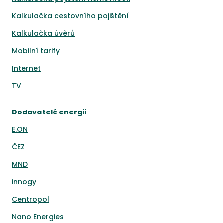
Kalkulačka cestovního pojištění
Kalkulačka úvěrů
Mobilní tarify
Internet
TV
Dodavatelé energií
E.ON
ČEZ
MND
innogy
Centropol
Nano Energies