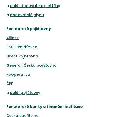
a
další dodavatelé elektřiny
a
dodavatelé plynu
Partnerské pojišťovny
Allianz
ČSOB Pojišťovna
Direct Pojišťovna
Generali Česká pojišťovna
Kooperativa
ČPP
a
další pojišťovny
Partnerské banky a finanční instituce
Česká spořitelna