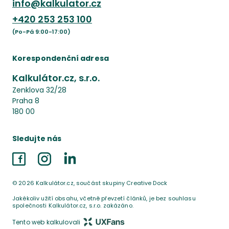
info@kalkulator.cz
+420
253 253 100
(Po-Pá 9:00-17:00)
Korespondenční adresa
Kalkulátor.cz, s.r.o.
Zenklova 32/28
Praha 8
180 00
Sledujte nás
Facebook
Instagram
LinkedIn
©
2026
Kalkulátor.cz, součást skupiny Creative Dock
Jakékoliv užití obsahu, včetně převzetí článků, je bez souhlasu
společnosti Kalkulátor.cz, s.r.o. zakázáno.
Tento web kalkulovali