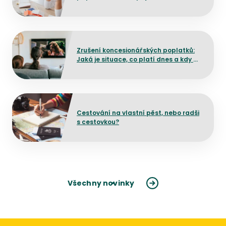
Přejít na detail článku
Zrušení koncesionářských poplatků:
Jaká je situace, co platí dnes a kdy by
mělo dojít ke změně?
Přejít na detail článku
Cestování na vlastní pěst, nebo radši
s cestovkou?
Všechny novinky