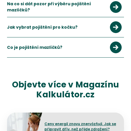
Na co si dát pozor při výběru pojištění
mazlíčků?
Hlavně na výluky, čekací dobu, limity plnění, spoluúčast a rozs
Zobrazit více
Jak vybrat pojištění pro kočku?
Při výběru pojištění pro kočku se nevyplatí řešit jen cenu.
Zobrazit více
Co je pojištění mazlíčků?
Jde o pojištění určené pro psy a kočky, které pomáhá krýt nák
Zobrazit více
Objevte více v Magazínu
Kalkulátor.cz
Přejít na detail článku
Ceny energií znovu znervózňují. Jak se
připravit dřív, než přijde zdražení?