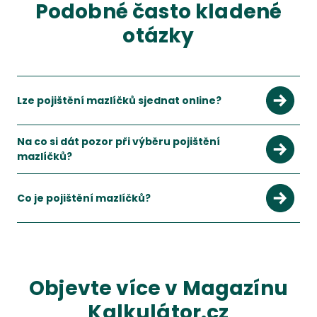
Podobné často kladené
otázky
Lze pojištění mazlíčků sjednat online?
Ano, pojištění mazlíčků lze běžně srovnat a sjednat online.
Zobrazit více
Na co si dát pozor při výběru pojištění
mazlíčků?
Hlavně na výluky, čekací dobu, limity plnění, spoluúčast a rozs
Zobrazit více
Co je pojištění mazlíčků?
Jde o pojištění určené pro psy a kočky, které pomáhá krýt nák
Zobrazit více
Objevte více v Magazínu
Kalkulátor.cz