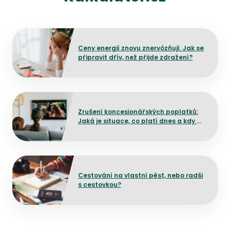
Přejít na detail článku
Ceny energií znovu znervózňují. Jak se
připravit dřív, než přijde zdražení?
Přejít na detail článku
Zrušení koncesionářských poplatků:
Jaká je situace, co platí dnes a kdy by
mělo dojít ke změně?
Přejít na detail článku
Cestování na vlastní pěst, nebo radši
s cestovkou?