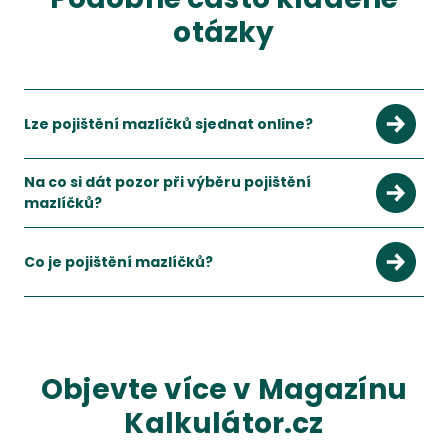
otázky
Lze pojištění mazlíčků sjednat online?
Ano, pojištění mazlíčků lze běžně srovnat a sjednat online.
Zobrazit více
Na co si dát pozor při výběru pojištění
mazlíčků?
Hlavně na výluky, čekací dobu, limity plnění, spoluúčast a rozs
Zobrazit více
Co je pojištění mazlíčků?
Jde o pojištění určené pro psy a kočky, které pomáhá krýt nák
Zobrazit více
Objevte více v Magazínu
Kalkulátor.cz