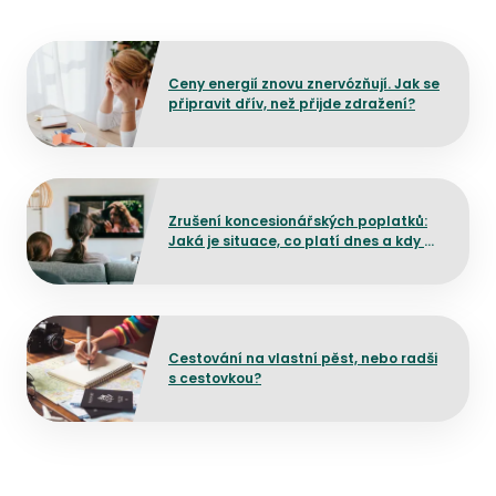
Přejít na detail článku
Ceny energií znovu znervózňují. Jak se
připravit dřív, než přijde zdražení?
Přejít na detail článku
Zrušení koncesionářských poplatků:
Jaká je situace, co platí dnes a kdy by
mělo dojít ke změně?
Přejít na detail článku
Cestování na vlastní pěst, nebo radši
s cestovkou?