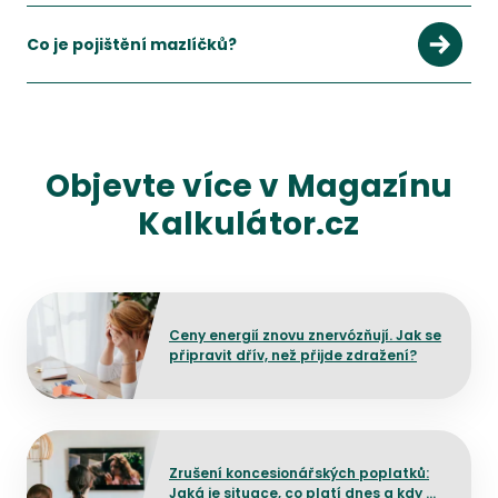
Hlavně na výluky, čekací dobu, limity plnění, spoluúčast a rozs
Zobrazit více
Co je pojištění mazlíčků?
Jde o pojištění určené pro psy a kočky, které pomáhá krýt nák
Zobrazit více
Objevte více v Magazínu
Kalkulátor.cz
Přejít na detail článku
Ceny energií znovu znervózňují. Jak se
připravit dřív, než přijde zdražení?
Přejít na detail článku
Zrušení koncesionářských poplatků:
Jaká je situace, co platí dnes a kdy by