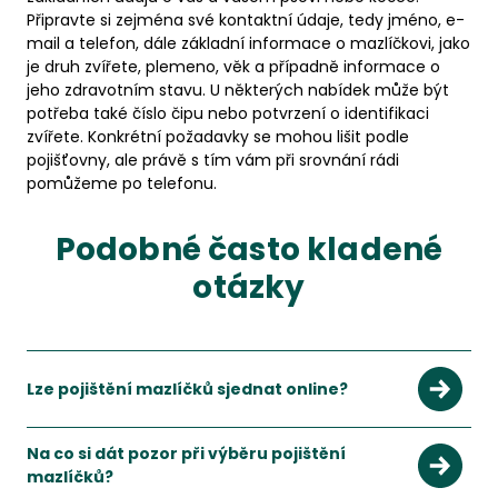
Připravte si zejména své kontaktní údaje, tedy jméno, e-
mail a telefon, dále základní informace o mazlíčkovi, jako
je druh zvířete, plemeno, věk a případně informace o
jeho zdravotním stavu. U některých nabídek může být
potřeba také číslo čipu nebo potvrzení o identifikaci
zvířete. Konkrétní požadavky se mohou lišit podle
pojišťovny, ale právě s tím vám při srovnání rádi
pomůžeme po telefonu.
Podobné často kladené
otázky
Lze pojištění mazlíčků sjednat online?
Ano, pojištění mazlíčků lze běžně srovnat a sjednat online.
Zobrazit více
Na co si dát pozor při výběru pojištění
mazlíčků?