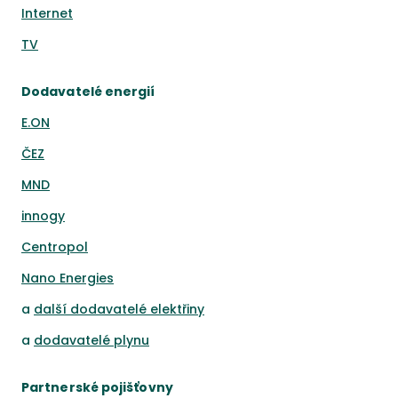
Internet
TV
Dodavatelé energií
E.ON
ČEZ
MND
innogy
Centropol
Nano Energies
a
další dodavatelé elektřiny
a
dodavatelé plynu
Partnerské pojišťovny