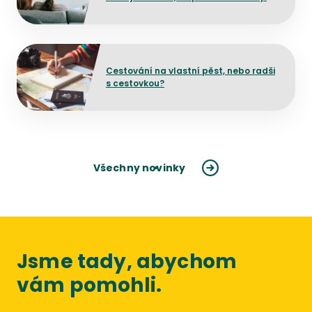
mělo dojít ke změně?
Přejít na detail článku
Cestování na vlastní pěst, nebo radši
s cestovkou?
Všechny novinky
Jsme tady, abychom
vám pomohli.