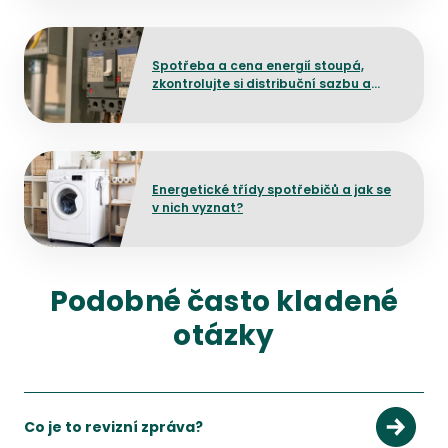
Přejít na detail článku
Spotřeba a cena energií stoupá,
zkontrolujte si distribuční sazbu a
poplatek za jistič
Přejít na detail článku
Energetické třídy spotřebičů a jak se
v nich vyznat?
Podobné často kladené
otázky
Co je to revizní zpráva?