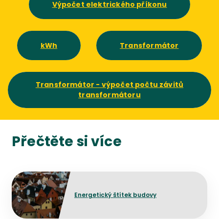
Výpočet elektrického příkonu
kWh
Transformátor
Transformátor - výpočet počtu závitů
transformátoru
Přečtěte si více
Přejít na detail článku
Energetický štítek budovy