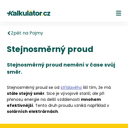
Kalkulátor.cz
Ote
Zpět na Pojmy
Stejnosměrný proud
Stejnosměrný proud nemění v čase svůj
směr.
Stejnosměrný proud se od
střídavého
liší tím, že má
stále stejný směr
. Sice je vývojově starší, ale při
přenosu energie na delší vzdálenosti
mnohem
efektivnější
. Tento druh proudu vzniká například v
solárních elektrárnách
.