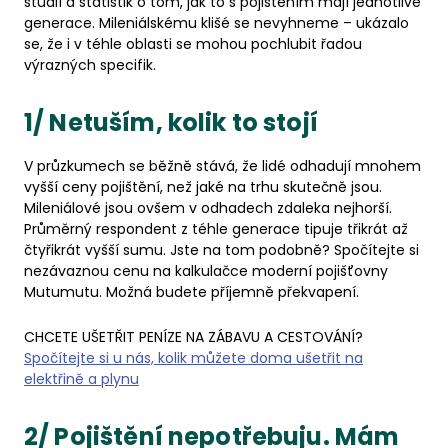
studií a statistik o tom, jak to s pojištěním mají jednotlivé
generace. Mileniálskému klišé se nevyhneme – ukázalo
se, že i v téhle oblasti se mohou pochlubit řadou
výrazných specifik.
1/ Netuším, kolik to stojí
V průzkumech se běžně stává, že lidé odhadují mnohem
vyšší ceny pojištění, než jaké na trhu skutečně jsou.
Mileniálové jsou ovšem v odhadech zdaleka nejhorší.
Průměrný respondent z téhle generace tipuje třikrát až
čtyřikrát vyšší sumu. Jste na tom podobně? Spočítejte si
nezávaznou cenu na kalkulačce moderní pojišťovny
Mutumutu. Možná budete příjemně překvapení.
CHCETE UŠETŘIT PENÍZE NA ZÁBAVU A CESTOVÁNÍ?
Spočítejte si u nás, kolik můžete doma ušetřit na
elektřině a plynu
2/ Pojištění nepotřebuju. Mám