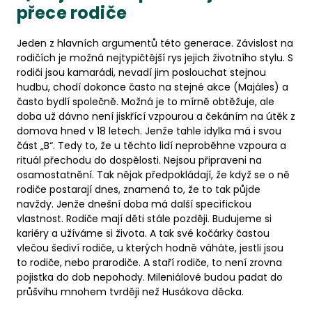
přece rodiče
Jeden z hlavních argumentů této generace. Závislost na
rodičích je možná nejtypičtější rys jejich životního stylu. S
rodiči jsou kamarádi, nevadí jim poslouchat stejnou
hudbu, chodí dokonce často na stejné akce (Majáles) a
často bydlí společně. Možná je to mírně obtěžuje, ale
doba už dávno není jiskřící vzpourou a čekáním na útěk z
domova hned v 18 letech. Jenže tahle idylka má i svou
část „B“. Tedy to, že u těchto lidí neproběhne vzpoura a
rituál přechodu do dospělosti. Nejsou připraveni na
osamostatnění. Tak nějak předpokládají, že když se o ně
rodiče postarají dnes, znamená to, že to tak půjde
navždy. Jenže dnešní doba má další specifickou
vlastnost. Rodiče mají děti stále později. Budujeme si
kariéry a užíváme si života. A tak své kočárky častou
vlečou šediví rodiče, u kterých hodně váháte, jestli jsou
to rodiče, nebo prarodiče. A staří rodiče, to není zrovna
pojistka do dob nepohody. Mileniálové budou padat do
průšvihu mnohem tvrději než Husákova děcka.