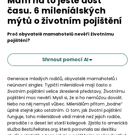
Mám na to ještě dost
času. 6 mileniálských
mýtů o životním pojištění
Proč obyvatelé mamahotelů nevěří životnímu
pojištění?
Shrnout pomocí AI
Generace mladých rodičů, obyvatelé mamahotelů i
neúnavní singles. Typičtí mileniálové mají často o
životním pojištění velice zkreslené představy. Životnímu
pojištění moc nevěří. Myslí si, že si ho nemůžou dovolit.
Nebo na něj nemyslí vůbec. Mileniálům přitom „bodne“
úplně stejně jako ostatním. O tom, jak životní pojištění
funguje, toho mileniálové vědí méně než jejich rodiče,
prarodiče i o deset let starší kolegové. Zjistila to americká
služba BestLifeRates.org, která porovnala asi desítku