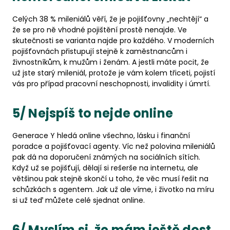
Celých 38 % mileniálů věří, že je pojišťovny „nechtějí“ a
že se pro ně vhodné pojištění prostě nenajde. Ve
skutečnosti se varianta najde pro každého. V moderních
pojišťovnách přistupují stejně k zaměstnancům i
živnostníkům, k mužům i ženám. A jestli máte pocit, že
už jste starý mileniál, protože je vám kolem třiceti, pojistí
vás pro případ pracovní neschopnosti, invalidity i úmrtí.
5/ Nejspíš to nejde online
Generace Y hledá online všechno, lásku i finanční
poradce a pojišťovací agenty. Víc než polovina mileniálů
pak dá na doporučení známých na sociálních sítích.
Když už se pojišťují, dělají si rešerše na internetu, ale
většinou pak stejně skončí u toho, že věc musí řešit na
schůzkách s agentem. Jak už ale víme, i životko na míru
si už teď můžete celé sjednat online.
6/ Myslím si, že mám ještě dost