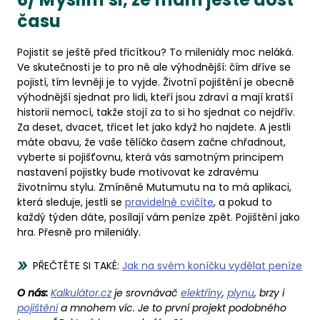
času
Pojistit se ještě před třicítkou? To mileniály moc neláká.
Ve skutečnosti je to pro ně ale výhodnější: čím dříve se
pojistí, tím levněji je to vyjde. Životní pojištění je obecně
výhodnější sjednat pro lidi, kteří jsou zdraví a mají kratší
historii nemocí, takže stojí za to si ho sjednat co nejdřív.
Za deset, dvacet, třicet let jako když ho najdete. A jestli
máte obavu, že vaše tělíčko časem začne chřadnout,
vyberte si pojišťovnu, která vás samotným principem
nastavení pojistky bude motivovat ke zdravému
životnímu stylu. Zmíněné Mutumutu na to má aplikaci,
která sleduje, jestli se
pravidelně cvičíte
, a pokud to
každý týden dáte, posílají vám peníze zpět. Pojištění jako
hra. Přesně pro mileniály.
PŘEČTĚTE SI TAKÉ:
Jak na svém koníčku vydělat peníze
O nás:
Kalkulátor.cz
je srovnávač
elektřiny
,
plynu
, brzy i
pojištění
a mnohem víc. Je to první projekt podobného