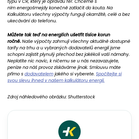
typu v ČR, který je opravdu fér. Chceme s
ním energošmejdy konečně zatlačit do kouta. Na
Kalkulátoru všechny výpočty fungují okamžitě, celé a bez
ukecávání do telefonu.
Můžete tak teď na energiích ušetřit tisíce korun
ročně.
Naše výpočty zahrnují všechny aktuálně dostupné
tarify na trhu a u vybraných dodavatelů energií jsme
schopni zajistit plynulý přechod bez jakékoli vaší námahy.
Neplatíte nic navíc, k ničemu se u nás nezavazujete,
peníze na náš provoz získáváme jinak. Smlouvu máte
přímo s
dodavatelem
jakého si vyberete.
Spočítejte si
svou slevu ihned v našem kalkulátoru energií.
Zdroj náhledového obrázku:
Shutterstock