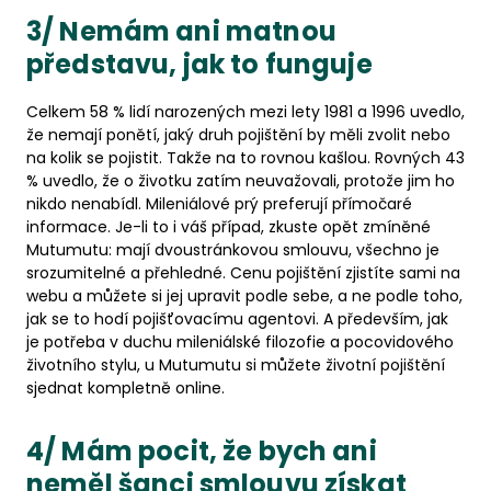
3/ Nemám ani matnou
představu, jak to funguje
Celkem 58 % lidí narozených mezi lety 1981 a 1996 uvedlo,
že nemají ponětí, jaký druh pojištění by měli zvolit nebo
na kolik se pojistit. Takže na to rovnou kašlou. Rovných 43
% uvedlo, že o životku zatím neuvažovali, protože jim ho
nikdo nenabídl. Mileniálové prý preferují přímočaré
informace. Je-li to i váš případ, zkuste opět zmíněné
Mutumutu: mají dvoustránkovou smlouvu, všechno je
srozumitelné a přehledné. Cenu pojištění zjistíte sami na
webu a můžete si jej upravit podle sebe, a ne podle toho,
jak se to hodí pojišťovacímu agentovi. A především, jak
je potřeba v duchu mileniálské filozofie a pocovidového
životního stylu, u Mutumutu si můžete životní pojištění
sjednat kompletně online.
4/ Mám pocit, že bych ani
neměl šanci smlouvu získat