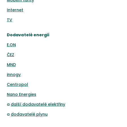
Mobilní tarify
Internet
TV
Dodavatelé energií
E.ON
ČEZ
MND
innogy
Centropol
Nano Energies
a
další dodavatelé elektřiny
a
dodavatelé plynu