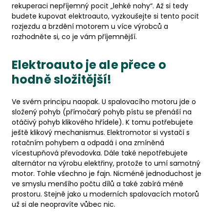
rekuperaci nepříjemný pocit „lehké nohy“. Až si tedy
budete kupovat elektroauto, vyzkoušejte si tento pocit
rozjezdu a brzdění motorem u více výrobců a
rozhodněte si, co je vám příjemnější.
Elektroauto je ale přece o
hodně složitější!
Ve svém principu naopak. U spalovacího motoru jde o
složený pohyb (přímočarý pohyb pístu se přenáší na
otáčivý pohyb klikového hřídele). K tomu potřebujete
ještě klikový mechanismus. Elektromotor si vystačí s
rotačním pohybem a odpadá i ona zmíněná
vícestupňová převodovka. Dále také nepotřebujete
alternátor na výrobu elektřiny, protože to umí samotný
motor. Tohle všechno je fajn. Nicméně jednoduchost je
ve smyslu menšího počtu dílů a také zabírá méně
prostoru. Stejně jako u moderních spalovacích motorů
už si ale neopravíte vůbec nic.