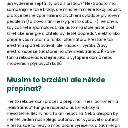
jen vyděšeně zeptá „ty brzdíš brzdou?“ Elektroauto má
samozřejmě také brzdy, ale mnohem méně lákají použít,
protože běžné zpomalení a zrychlení ovládáte plynovým
pedálem (to slovo nám hezky přežilo dobu :-). Ve chvíli,
kdy začnete zpomalovat, ale auto má stále ještě dost
kinetické energie a chtělo by „letět dopředu“, elektronika
přepne váš motor na funkci alternátoru. Přestane tak
elektřinu spotřebovávat, ale naopak ji vyrábí. Žravý
elektromobil se tak stane na chvíli elektrárnou. Říká se
tomu rekuperace, stejně jako u vytápění domů nebo
moderních plynových kotlů.
Musím to brzdění ale někde
přepínat?
Tento rekuperační proces a přepínání mezi pohonem a
„elektrárnou“ funguje naprosto automaticky a
neviditelně. Běžný řidič to ani nepozná. Nebo alespoň by
neměl. Jeden náš kolega autonovinář vyprávěl o autech
v testu, kde to nebylo moc dobře vyřešeno, a tak měl při