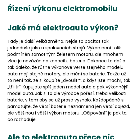
Řízení výkonu elektromobilu
Jaké má elektroauto výkon?
Tady je další velká změna. Nejde to počítat tak
jednoduše jako u spalovacích strojů. Výkon není tolik
podmíněn samotným železem motoru, ale mnohem
více je navázán na kapacitu baterie. Dokonce to došlo
tak daleko, že různé výkonové verze stejného modelu
auta mají stejné motory, ale mění se baterie. Takže už
to není tak, že si koupíte „dvoulitr“, a když jste machr, tak
„třílitr“. Kupujete spíš jeden model auta a pak výkonnější
model auta. Jak si to ale výrobce pořeší, třeba velikostí
baterie, v tom aby se už prase vyznalo. Každopádně si
pamatujte, že větší baterie neznamená jen větší dojezd,
ale většinou i větší výkon motoru. „Očipování“ je pak to,
co rozhoduje.
Ale to elektroauto přece nic