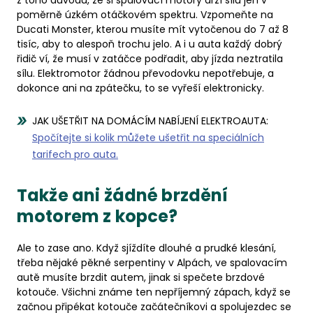
z toho důvodu, že si spalovací motory drží sílu jen v
poměrně úzkém otáčkovém spektru. Vzpomeňte na
Ducati Monster, kterou musíte mít vytočenou do 7 až 8
tisíc, aby to alespoň trochu jelo. A i u auta každý dobrý
řidič ví, že musí v zatáčce podřadit, aby jízda neztratila
sílu. Elektromotor žádnou převodovku nepotřebuje, a
dokonce ani na zpátečku, to se vyřeší elektronicky.
JAK UŠETŘIT NA DOMÁCÍM NABÍJENÍ ELEKTROAUTA:
Spočítejte si kolik můžete ušetřit na speciálních
tarifech pro auta.
Takže ani žádné brzdění
motorem z kopce?
Ale to zase ano. Když sjíždíte dlouhé a prudké klesání,
třeba nějaké pěkné serpentiny v Alpách, ve spalovacím
autě musíte brzdit autem, jinak si spečete brzdové
kotouče. Všichni známe ten nepříjemný zápach, když se
začnou připékat kotouče začátečníkovi a spolujezdec se