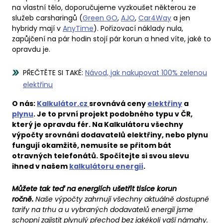
na vlastní tělo, doporučujeme vyzkoušet některou ze
služeb carsharingů (
Green GO
,
AJO
,
Car4Way
a jen
hybridy mají v
AnyTime
). Pořizovací náklady nula,
zapůjčení na pár hodin stojí pár korun a hned víte, jaké to
opravdu je.
PŘEČTĚTE SI TAKÉ:
Návod, jak nakupovat 100% zelenou
elektřinu
O nás:
Kalkulátor.cz
srovnává ceny
elektřiny
a
plynu
. Je to první projekt podobného typu v ČR,
který je opravdu fér. Na Kalkulátoru všechny
výpočty srovnání dodavatelů elektřiny, nebo plynu
fungují okamžitě, nemusíte se přitom bát
otravných telefonátů. Spočítejte si svou slevu
ihned v našem
kalkulátoru energií
.
Můžete tak teď na energiích ušetřit tisíce korun
ročně.
Naše výpočty zahrnují všechny aktuálně dostupné
tarify na trhu a u vybraných dodavatelů energií jsme
schopni zajistit plynulý přechod bez jakékoli vaší námahy.