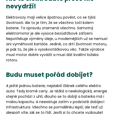
nevydrží!
Elektrovozy mají velice špatnou pověst, co se týká
životnosti. Ale to je tím, že se všechno točí kolem
baterie. Ta opravdu znamená všechno. Samotný
elektromotor je ale vysoce bezúdržbové zařízení.
Nepotřebuje výměny oleje, u modernějších už se nemusí
ani vyměňovat kartáče. Jediné, co drtí životnost motoru,
je pak to, že jde o vysokootáčkovou věc. Takže výrobce
musí motor dobře vyvážit a musí dát kvalitní ložiska
rotoru.
Budu muset pořád dobíjet?
A ještě jednou baterie, nejslabší článek celého elektro
auta. Tedy kromě ceny. Je těžká a neekologická, energie
stejně pochází z uhlí, dlouho se to dobíjí a baterka má i
malou kapacitu. A neexistuje zatím v podstatě dobíjecí
infrastruktura. Všechno se pomalilinku lepší, ale teď už
alespoň víte, jak se to řídí. Jestli si to chcete vyzkoušet