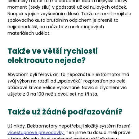
elektrický motor to má obráceně. Nabízí nejvyšší točivý
moment (tedy sílu) v podstatě už od nulových otáček.
Naopak s jejich zvyšováním klesá. Takže ohromit majitele
spalovacího auta brutálním odpichem je přesně to
nejjednodušší, co můžete v marketingových
materiálech udělat.
Takže ve větší rychlosti
elektroauto nejede?
Abychom byli féroví, ani to nepoznáte. Elektromotor má
svůj výkon na rozdíl od „spalováků“ rozprostřen po celé
otáčkové křivce velice vyrovnaně. Navíc si zrychlení víc
užijete z 0 na 100 než z dvou set na tři sta.
Takže už žádné podřazování?
Už nikdy. Elektromotory nepotřebují složitý systém řazení
vícestupňové převodovky.
Ten jsme tu dosud měli právě