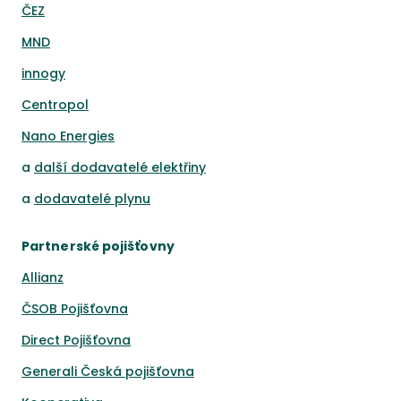
ČEZ
MND
innogy
Centropol
Nano Energies
a
další dodavatelé elektřiny
a
dodavatelé plynu
Partnerské pojišťovny
Allianz
ČSOB Pojišťovna
Direct Pojišťovna
Generali Česká pojišťovna