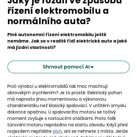
Jaký je rozdíl ve způsobu
řízení elektromobilu a
normálního auta?
Plně autonomní řízení elektromobilu ještě
nemáme. Jak se v realitě řídí elektrické auto a jaké
má jízdní vlastnosti?
Shrnout pomocí AI
Proč výrobci u elektromobilů tak moc machrují
obrovským zrychlením? Je to prosté. Elektrický pohon
má naprosto jinou momentovou a výkonovou
charakteristiku než klasický spalovací. V určitém smyslu
dokonce opačnou. U spalovacího motoru se točivý
moment zvyšuje s rostoucími otáčkami. Proto tolik
túrování motoru naprázdno na startu závodu. Když před
rozjezdem nepřidáte
plyn
, ani se nehnete z místa. Jenže