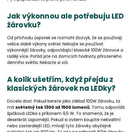
Jak výkonnou ale potřebuju LED
žárovku?
Od příchodu úsporek se rozmohl zlozvyk, že se používají
velice slabé výkony světel. Nebojte se používat
výkonnější žárovky, odpovídající klasické 100W žárovce a
raději více. Pořád jste na zlomcích hodnoty přirozeného
denního světla. Nekazte si oči.
A kolik ušetřím, když přejdu z
klasických žárovek na LEDky?
Docela dost. Pokud berete jako základ 100W žárovku, ta
má
světelný tok 1300 až 1500 lumenů
. Tomu odpovídá
špičková LEDka s příkonem 9,5 W. To znamená, že je
desetkrát úspornější. Pokud si ovšem koupíte nekvalitní
nebo zastaralejší LED, mívají tyto žárovky obyčejně