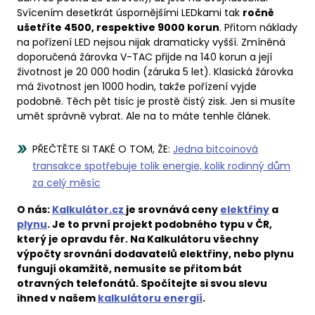
Svícením desetkrát úspornějšími LEDkami tak
ročně
ušetříte 4500, respektive 9000 korun
. Přitom náklady
na pořízení LED nejsou nijak dramaticky vyšší. Zmíněná
doporučená žárovka V-TAC přijde na 140 korun a její
životnost je 20 000 hodin (záruka 5 let). Klasická žárovka
má životnost jen 1000 hodin, takže pořízení vyjde
podobně. Těch pět tisíc je prostě čistý zisk. Jen si musíte
umět správně vybrat. Ale na to máte tenhle článek.
PŘEČTĚTE SI TAKÉ O TOM, ŽE:
Jedna bitcoinová
transakce spotřebuje tolik energie, kolik rodinný dům
za celý měsíc
O nás:
Kalkulátor.cz
je srovnává ceny
elektřiny
a
plynu
. Je to první projekt podobného typu v ČR,
který je opravdu fér. Na Kalkulátoru všechny
výpočty srovnání dodavatelů elektřiny, nebo plynu
fungují okamžitě, nemusíte se přitom bát
otravných telefonátů. Spočítejte si svou slevu
ihned v našem
kalkulátoru energií
.