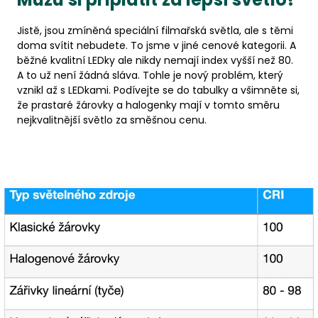
Jistě, jsou zmíněná speciální filmařská světla, ale s těmi
doma svítit nebudete. To jsme v jiné cenové kategorii. A
běžné kvalitní LEDky ale nikdy nemají index vyšší než 80.
A to už není žádná sláva. Tohle je nový problém, který
vznikl až s LEDkami. Podívejte se do tabulky a všimněte si,
že prastaré žárovky a halogenky mají v tomto směru
nejkvalitnější světlo za směšnou cenu.