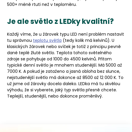
500× méně rtuti než v teploměru.
Je ale světlo z LEDky kvalitní?
Každý víme, že u žárovek typu LED není problém nastavit
tu správnou
teplotu světla
(tedy kolik má kelvinů). U
klasických žárovek nebo svíček je totiž z principu pevně
dané teplé žluté světlo. Teplota tohoto světelného
zdroje se pohybuje od 1000 do 4500 kelvinů. Přitom
typické denní světlo je mnohem studenější. Má 5000 až
7000 K. A pokud je zataženo a jasná obloha bez slunce,
nejstudenější světlo má dokonce až 8500 až 12 000 K. To
už jsme od žárovky docela daleko. LEDka má tu skvělou
výhodu, že si vyberete, jaký typ světla přesně chcete.
Teplejší, studenější, nebo dokonce proměnlivý.