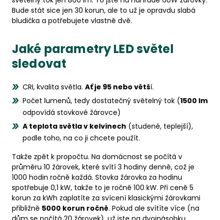
světelný tok jen 800 lm. To jste na náhradě 60W žárovky.
Bude stát sice jen 30 korun, ale to už je opravdu slabá
bludička a potřebujete vlastně dvě.
Jaké parametry LED světel
sledovat
CRI, kvalita světla.
Ať je 95 nebo větš
í.
Počet lumenů, tedy dostatečný světelný tok (
1500 lm
odpovídá stovkové žárovce)
A teplota světla v kelvinech
(studené, teplejší),
podle toho, na co ji chcete použít.
Takže zpět k propočtu. Na domácnost se počítá v
průměru 10 žárovek, které svítí 3 hodiny denně, což je
1000 hodin ročně každá. Stovka žárovka za hodinu
spotřebuje 0,1 kW, takže to je ročně 100 kW. Při ceně 5
korun za kWh zaplatíte za svícení klasickými žárovkami
přibližně
5000 korun ročně
. Pokud ale svítíte více (na
dům se počítá 20 žárovek), už jste na dvojnásobku.