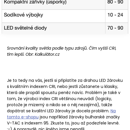
Srovnání kvality světla podle typu zdrojů. Čím vyšší CRI,
tím lepší. Obr: Kalkulátor.cz
Je to tedy na vás, jestli si připlatíte za drahou LED žárovku
s kvalitním indexem CRI, nebo jestli zůstanete u klasiky,
která ale propálí spoustu peněz navíc. Problém je také v
tom, že výrobci index CRI většinou neuvádí (logicky,
protože je mizerný a nikdo se o něj nezajímá), takže
dopátrat se kvalitní LED žárovky je docela problém.
Na
tomto e-shopu
jsou například žárovky bulharské značky
V-TAC s indexem 95. Zkuste to, jsou až podezřele levné.
:-) A popravdě, nic jiného jsme nenašli.