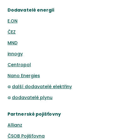
Dodavatelé energií
E.ON
ČEZ
MND
innogy
Centropol
Nano Energies
a
další dodavatelé elektřiny
a
dodavatelé plynu
Partnerské pojišťovny
Allianz
ČSOB Pojišťovna