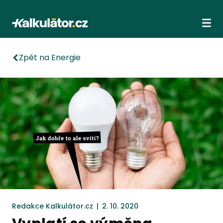
Kalkulátor.cz
Ote
Zpět na Energie
Redakce Kalkulátor.cz
|
2. 10. 2020