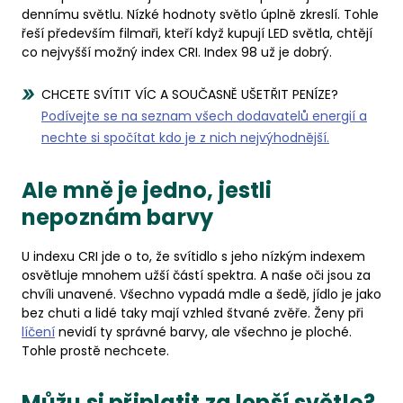
dennímu světlu. Nízké hodnoty světlo úplně zkreslí. Tohle
řeší především filmaři, kteří když kupují LED světla, chtějí
co nejvyšší možný index CRI. Index 98 už je dobrý.
CHCETE SVÍTIT VÍC A SOUČASNĚ UŠETŘIT PENÍZE?
Podívejte se na seznam všech dodavatelů energií a
nechte si spočítat kdo je z nich nejvýhodnější.
Ale mně je jedno, jestli
nepoznám barvy
U indexu CRI jde o to, že svítidlo s jeho nízkým indexem
osvětluje mnohem užší částí spektra. A naše oči jsou za
chvíli unavené. Všechno vypadá mdle a šedě, jídlo je jako
bez chuti a lidé taky mají vzhled štvané zvěře. Ženy při
líčení
nevidí ty správné barvy, ale všechno je ploché.
Tohle prostě nechcete.
Můžu si připlatit za lepší světlo?