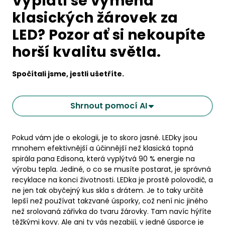
Vyplatí se výměna
klasických žárovek za
LED? Pozor ať si nekoupíte
horší kvalitu světla.
Spočítali jsme, jestli ušetříte.
Shrnout pomocí AI
Pokud vám jde o ekologii, je to skoro jasné. LEDky jsou
mnohem efektivnější a účinnější než klasická topná
spirála pana Edisona, která vyplýtvá 90 % energie na
výrobu tepla. Jediné, o co se musíte postarat, je správná
recyklace na konci životnosti. LEDka je prostě polovodič, a
ne jen tak obyčejný kus skla s drátem. Je to taky určitě
lepší než používat takzvané úsporky, což není nic jiného
než srolovaná zářivka do tvaru žárovky. Tam navíc hýříte
těžkými kovy. Ale ani ty vás nezabijí, v jedné úsporce je