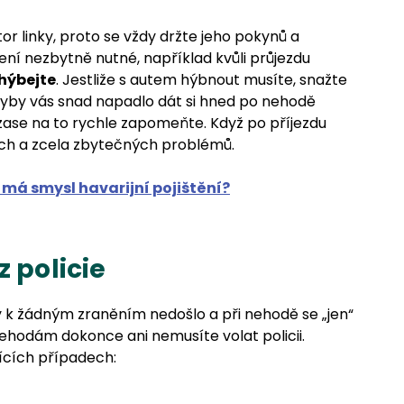
 linky, proto se vždy držte jeho pokynů a
ení nezbytně nutné, například kvůli průjezdu
hýbejte
. Jestliže s autem hýbnout musíte, snažte
Kdyby vás snad napadlo dát si hned po nehodě
 zase na to rychle zapomeňte. Když po příjezdu
ých a zcela zbytečných problémů.
má smysl havarijní pojištění?
z policie
y k žádným zraněním nedošlo a při nehodě se „jen“
hodám dokonce ani nemusíte volat policii.
jících případech: