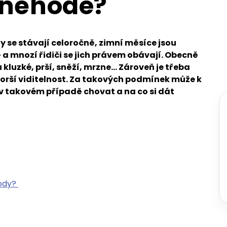
 nehodě?
 se stávají celoročně, zimní měsíce jsou
– a mnozí řidiči se jich právem obávají. Obecně
u kluzké, prší, sněží, mrzne… Zároveň je třeba
 horší viditelnost. Za takových podmínek může k
 v takovém případě chovat a na co si dát
hody?