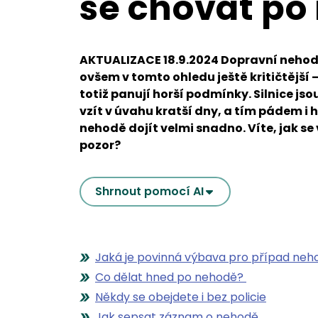
se chovat po
AKTUALIZACE 18.9.2024 Dopravní nehody
ovšem v tomto ohledu ještě kritičtější 
totiž panují horší podmínky. Silnice jso
vzít v úvahu kratší dny, a tím pádem i
nehodě dojít velmi snadno. Víte, jak se
pozor?
Shrnout pomocí AI
Jaká je povinná výbava pro případ ne
Co dělat hned po nehodě?
Někdy se obejdete i bez policie
Jak sepsat záznam o nehodě