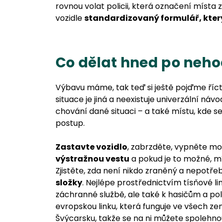
rovnou volat policii, která označení místa z
vozidle
standardizovaný formulář, kter
Co dělat hned po neh
Výbavu máme, tak teď si ještě pojďme říc
situace je jiná a neexistuje univerzální ná
chování dané situaci – a také místu, kde se
postup.
Zastavte vozidlo
, zabrzděte, vypněte mo
výstražnou vestu
a pokud je to možné, m
Zjistěte, zda není nikdo zraněný a nepotř
složky
. Nejlépe prostřednictvím tísňové l
záchranné službě, ale také k hasičům a poli
evropskou linku, která funguje ve všech 
Švýcarsku, takže se na ni můžete spolehnout