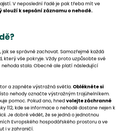
ajistí. V neposlední řadě je pak třeba mít ve
ý slouží k sepsání záznamu o nehodě.
odě?
t, jak se správně zachovat. Samozřejmě každá
vod, který vše pokryje. Vždy proto uzpůsobte své
 nehoda stala. Obecně ale platí následující
tor a zapněte výstražná světla.
Oblékněte si
ísto nehody označte výstražným trojúhelníkem.
ebuje pomoc. Pokud ano, hned
volejte záchranné
inky 112, kde se informace o nehodě dostane nejen k
cii. Je dobré vědět, že se jedná o jednotnou
zemích Evropského hospodářského prostoru a ve
 i v zahraničí.