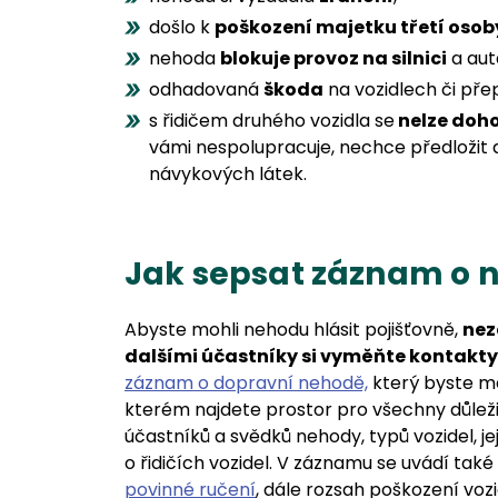
došlo k
poškození majetku třetí osob
nehoda
blokuje provoz na silnici
a aut
odhadovaná
škoda
na vozidlech či př
s řidičem druhého vozidla se
nelze doho
vámi nespolupracuje, nechce předložit 
návykových látek.
Jak sepsat záznam o 
Abyste mohli nehodu hlásit pojišťovně,
nez
dalšími účastníky si vyměňte kontakty
záznam o dopravní nehodě,
který byste měl
kterém najdete prostor pro všechny důleži
účastníků a svědků nehody, typů vozidel, j
o řidičích vozidel. V záznamu se uvádí také 
povinné ručení
, dále rozsah poškození voz