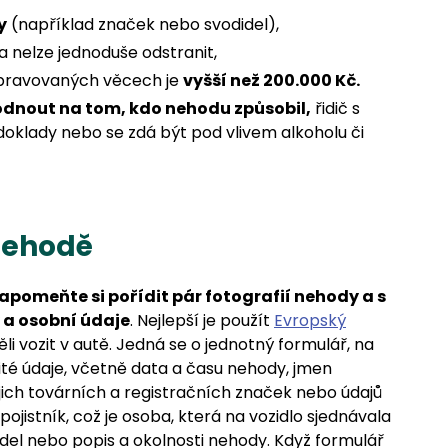
y
(například značek nebo svodidel),
a nelze jednoduše odstranit,
epravovaných věcech je
vyšší než 200.000 Kč.
dnout na tom, kdo nehodu způsobil,
řidič s
doklady nebo se zdá být pod vlivem alkoholu či
nehodě
apomeňte si pořídit pár fotografií nehody a s
 a osobní údaje
. Nejlepší je použít
Evropský
i vozit v autě. Jedná se o jednotný formulář, na
té údaje, včetně data a času nehody, jmen
ejich továrních a registračních značek nebo údajů
pojistník, což je osoba, která na vozidlo sjednávala
idel nebo popis a okolnosti nehody. Když formulář