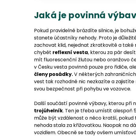
Jaká je povinná výba
Pokud pravidelně brázdíte silnice, je bohuž
stanete účastníky nehody. Proto je důlež
zachovat klid, nejednat zkratkovitě a také
chybět
reflexní vesta
, kterou za pár des
mít fluorescenční žlutou nebo oranžovo če
v Česku vesta povinná pouze pro řidiče, al
členy posádky.
V některých zahraničních 
vest tak rozhodně nic nezkazíte a zajistít
svou bezpečnost při pohybu ve vozovce.
Další součástí povinné výbavy, kterou při
trojúhelník
. Ten je třeba umístit alespoň 
může být vzdálenost o něco kratší, pokud t
nehoda stala za křižovatkou. Naopak na dál
vozidlem. Obecně se tady ovšem umísťován