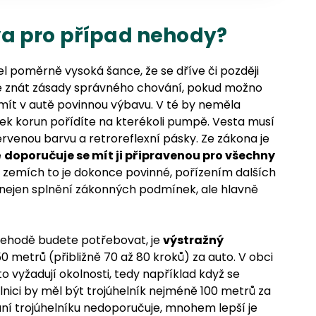
va pro případ nehody?
el poměrně vysoká šance, že se dříve či později
ité znát zásady správného chování, pokud možno
 mít v autě povinnou výbavu. V té by neměla
ítek korun pořídíte na kterékoli pumpě. Vesta musí
rvenou barvu a retroreflexní pásky. Ze zákona je
e
doporučuje se mít ji připravenou pro všechny
zemích to je dokonce povinné, pořízením dalších
e nejen splnění zákonných podmínek, ale hlavně
 nehodě budete potřebovat, je
výstražný
50 metrů (přibližně 70 až 80 kroků) za auto. V obci
o vyžadují okolnosti, tedy například když se
nici by měl být trojúhelník nejméně 100 metrů za
í trojúhelníku nedoporučuje, mnohem lepší je