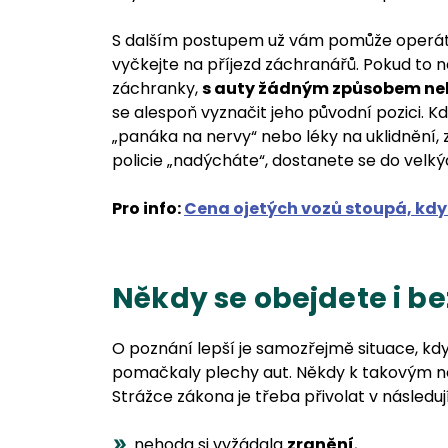
S dalším postupem už vám pomůže operátor
vyčkejte na příjezd záchranářů. Pokud to n
záchranky,
s auty žádným způsobem ne
se alespoň vyznačit jeho původní pozici. 
„panáka na nervy“ nebo léky na uklidnění,
policie „nadýcháte“, dostanete se do velk
Pro info:
Cena ojetých vozů stoupá, kdy 
Někdy se obejdete i be
O poznání lepší je samozřejmě situace, kd
pomačkaly plechy aut. Někdy k takovým ne
Strážce zákona je třeba přivolat v následu
nehoda si vyžádala
zranění
,