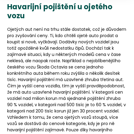
Havarijní pojištění u ojetého
vozu
Ojetých aut není na trhu stále dostatek, což je důvodem
pro zvyšování ceny. Ti, kdo chtěli ojeté auto prodat a
koupit si nové, vyčkávají. Dodávky nových vozidel jsou
totiž opožděné kvůli nedostatku čipů. Dochází tak k
zajímavé situaci, kdy u některých modelů cena v čase
neklesá, ale naopak roste. Například o nejoblíbenějšího
českého vozu Škoda Octavia se cena jednoho
konkrétního auta během roku zvýšila o několik desítek
tisíc. Havarijní pojištění má uzavřené zhruba třetina aut.
Čím je vyšší cena vozidla, tím je vyšší pravděpodobnost,
že má auto uzavřené havarijní pojištění. V kategorii cen
vozidel nad milion korun má sjednané pojištění zhruba
90 % vozidel, v kategorii nad 500 tisíc je to 60 % vozidel, v
kategorii nad 200 tisíc korun již jen 30 procent vozidel.
Vzhledem k tomu, že cena ojetých vozů stoupá, více
vozů se dostává do cenové kategorie, kdy je pro ně
havarijní pojištění zajímavé. Pouze díky havarijního