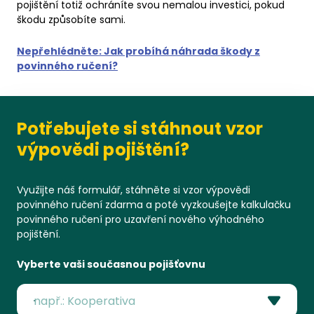
pojištění totiž ochráníte svou nemalou investici, pokud
škodu způsobíte sami.
Nepřehlédněte: Jak probíhá náhrada škody z
povinného ručení?
Potřebujete si stáhnout vzor
výpovědi pojištění?
Využijte náš formulář, stáhněte si vzor výpovědi
povinného ručení zdarma a poté vyzkoušejte kalkulačku
povinného ručení pro uzavření nového výhodného
pojištění.
Vyberte vaši současnou pojišťovnu