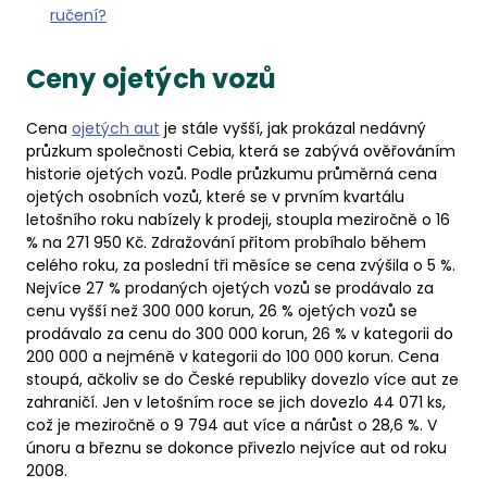
ručení?
Ceny ojetých vozů
Cena
ojetých aut
je stále vyšší, jak prokázal nedávný
průzkum společnosti Cebia, která se zabývá ověřováním
historie ojetých vozů. Podle průzkumu průměrná cena
ojetých osobních vozů, které se v prvním kvartálu
letošního roku nabízely k prodeji, stoupla meziročně o 16
% na 271 950 Kč. Zdražování přitom probíhalo během
celého roku, za poslední tři měsíce se cena zvýšila o 5 %.
Nejvíce 27 % prodaných ojetých vozů se prodávalo za
cenu vyšší než 300 000 korun, 26 % ojetých vozů se
prodávalo za cenu do 300 000 korun, 26 % v kategorii do
200 000 a nejméně v kategorii do 100 000 korun. Cena
stoupá, ačkoliv se do České republiky dovezlo více aut ze
zahraničí. Jen v letošním roce se jich dovezlo 44 071 ks,
což je meziročně o 9 794 aut více a nárůst o 28,6 %. V
únoru a březnu se dokonce přivezlo nejvíce aut od roku
2008.