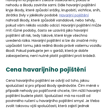
havarijnímu pojištění získáte odškodnění, pokud si
nehodu a škodu zaviníte sami. Dále havarijní pojištění
kryje škody, které způsobí srážky, krupobití, vichřice, sníh,
zkrátka živly v jakékoliv podobě.
Havarijní pojištění
nahradí škody, které způsobili vandalové, nebo tehdy,
pokud vám někdo vozidlo odcizí. Havarijní pojištění může
mít různé podoby, často se uzavírá jako havarijní
pojištění all risk, tedy takové, které kryje všechna
uvedená rizika. Havarijní pojištění si lze do značné míry
uzpůsobit tomu, jaká reálná škoda právě vašemu vozidlu
škodí. Pokud parkujete jen v garáži, která je dobře
zabezpečena, není nutné platit pojištění proti krádeži.
Cena havarijního pojištění
Cena havarijního pojištění se odvíjí od toho, jakou
spoluúčast si pro případ škody sjednáváte. Čím méně v
případě nehody po pojišťovně chcete, tím nižší havarijní
pojištění budete platit. Spoluúčast má na rozdíl od
povinného ručení u havarijního pojištění smysl. Je třeba
zvolit takovou výši spoluúčasti, která zajistí jednak