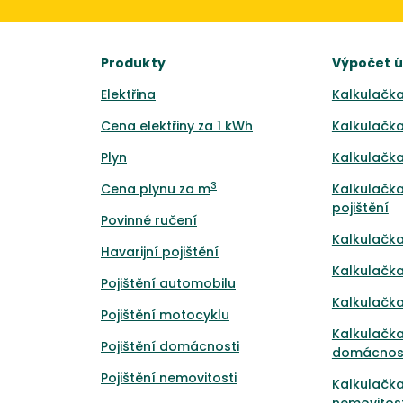
Produkty
Výpočet 
Elektřina
Kalkulačka
Cena elektřiny za 1 kWh
Kalkulačka
Plyn
Kalkulačka
3
Cena plynu za m
Kalkulačka
pojištění
Povinné ručení
Kalkulačka
Havarijní pojištění
Kalkulačka
Pojištění automobilu
Kalkulačka
Pojištění motocyklu
Kalkulačka
Pojištění domácnosti
domácnos
Pojištění nemovitosti
Kalkulačka