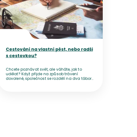
Cestování na vlastní pěst, nebo radši
s cestovkou?
Chcete poznávat svět, ale váháte, jak to
udělat? Když přijde na způsob trávení
dovolené, společnost se rozdělí na dva tábory
– jedni nedají dopustit na cestování po
vlastní ose, jiní se ani za nic nevzdají pohodlí,
které jim nabídne zájezd od cestovní
kanceláře.