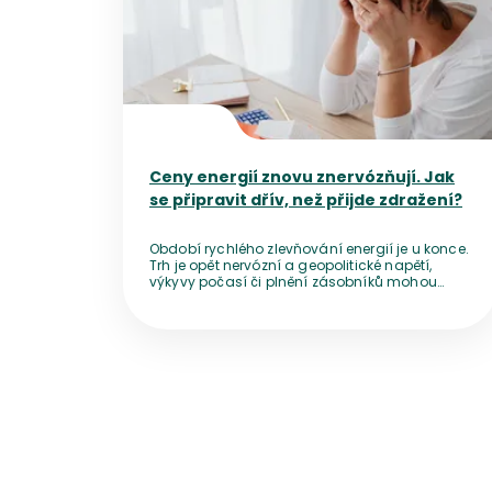
Ceny energií znovu znervózňují. Jak
se připravit dřív, než přijde zdražení?
Období rychlého zlevňování energií je u konce.
Trh je opět nervózní a geopolitické napětí,
výkyvy počasí či plnění zásobníků mohou
ceny před zimou zničehonic vyhnat nahoru.
Přestože bezprostřední výpadek dodávek
nehrozí, vyčkávání se nemusí vyplatit. Pro
domácnosti z toho plyne jednoduché
doporučení – nepanikařit, ale ani pasivně
nečekat.