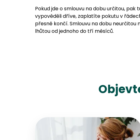
Pokud jde o smlouvu na dobu určitou, pak 
vypověděli dříve, zaplatíte pokutu v řádech
přesně končí. Smlouvu na dobu neurčitou m
lhůtou od jednoho do tří měsíců.
Objevt
Přejít na detail článku