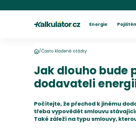
Kalkulátor.cz
Energie
Pojištěn
Kalkulačka elektřiny
Povinné r
C
Kalkulačka plynu
Havarijní 
Cení
Kalkulačky spotřeby
Ostatní p
Dodavatelé
Dodavatel
Kalkulačk
Kde najít fakturu
Vyúč
/
Často kladené otázky
Domů
Jak dlouho bude 
dodavateli energií
Počítejte, že přechod k jinému dod
třeba vypovědět smlouvu stávající
Také záleží na typu smlouvy, ktero