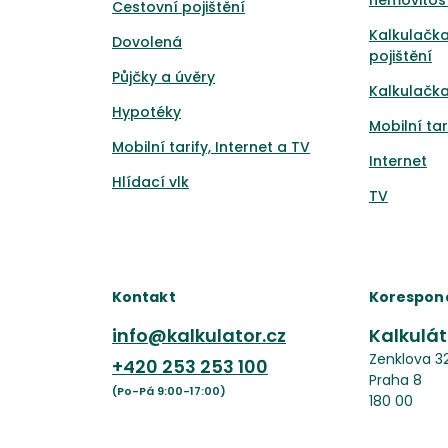
nemovitost
Cestovní pojištění
Kalkulačk
Dovolená
pojištění
Půjčky a úvěry
Kalkulačka
Hypotéky
Mobilní tar
Mobilní tarify, Internet a TV
Internet
Hlídací vlk
TV
Kontakt
Korespon
info@kalkulator.cz
Kalkuláto
Zenklova 3
+420
253 253 100
Praha 8
(Po-Pá 9:00-17:00)
180 00