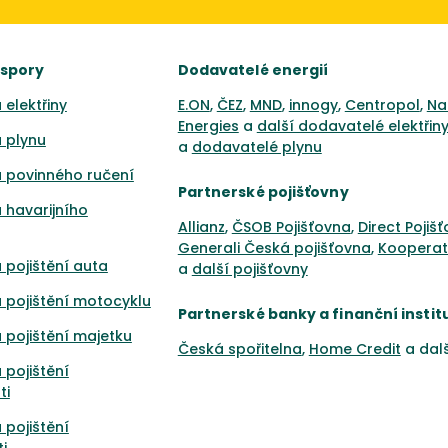
úspory
Dodavatelé energií
 elektřiny
E.ON
,
ČEZ
,
MND
,
innogy
,
Centropol
,
Na
Energies
a
další dodavatelé elektřin
 plynu
a
dodavatelé plynu
 povinného ručení
Partnerské pojišťovny
 havarijního
Allianz
,
ČSOB Pojišťovna
,
Direct Pojiš
Generali Česká pojišťovna
,
Kooperat
 pojištění auta
a
další pojišťovny
 pojištění motocyklu
Partnerské banky a finanční instit
 pojištění majetku
Česká spořitelna
,
Home Credit
a dal
 pojištění
ti
 pojištění