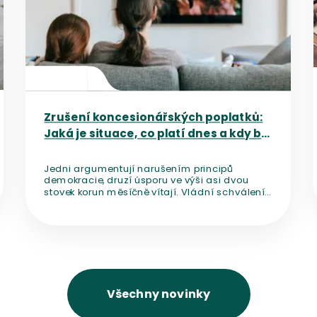
Zrušení koncesionářských poplatků:
Jaká je situace, co platí dnes a kdy by
mělo dojít ke změně?
Jedni argumentují narušením principů
demokracie, druzí úsporu ve výši asi dvou
stovek korun měsíčně vítají. Vládní schválení
novely, která mění financování médií veřejné
služby a počítá se zrušením
koncesionářských poplatků, rozpoutalo diskuzi
o nezávislosti českých médií.
Všechny novinky