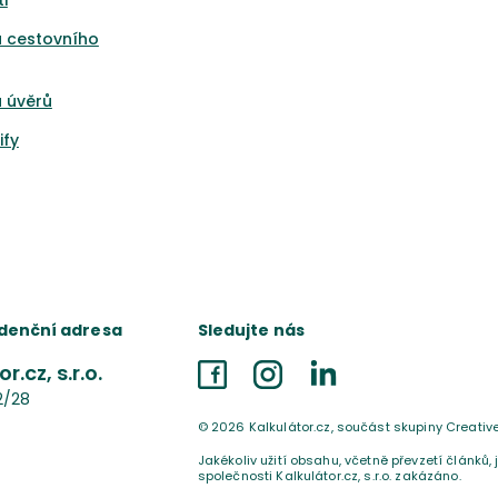
i
a cestovního
 úvěrů
ify
denční adresa
Sledujte nás
r.cz, s.r.o.
Facebook
Instagram
LinkedIn
2/28
©
2026
Kalkulátor.cz, součást skupiny Creativ
Jakékoliv užití obsahu, včetně převzetí článků,
společnosti Kalkulátor.cz, s.r.o. zakázáno.