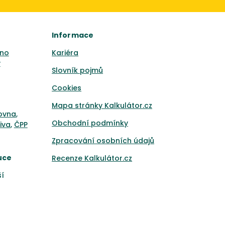
Informace
no
Kariéra
y
Slovník pojmů
Cookies
Mapa stránky Kalkulátor.cz
ťovna
,
Obchodní podmínky
iva
,
ČPP
Zpracování osobních údajů
uce
Recenze Kalkulátor.cz
ší