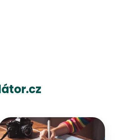
átor.cz
Přejít na detail článku