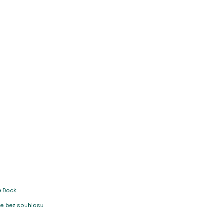
e Dock
 je bez souhlasu