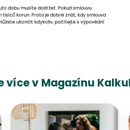
tuto dobu musíte dodržet. Pokud smlouvu
 tisíců korun. Proto je dobré znát, kdy smlouva
ůžete ukončit kdykoliv, počítejte s výpovědní
e více v Magazínu Kalkul
Přejít na detail článku