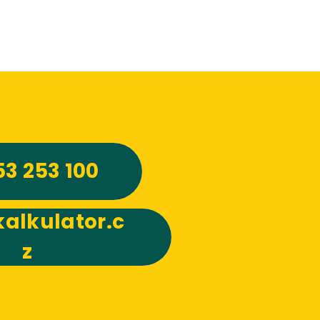
53 253 100
alkulator.c
z