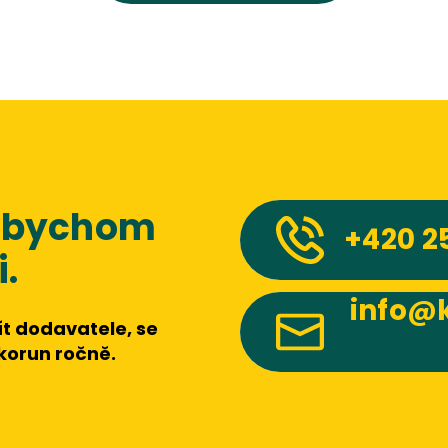
 abychom
+420
2
.
info@k
t dodavatele, se
 korun ročně.