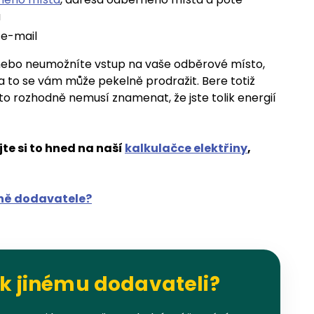
a
 e-mail
nebo neumožníte vstup na vaše odběrové místo,
to se vám může pekelně prodražit. Bere totiž
o rozhodně nemusí znamenat, že jste tolik energií
te si to hned na naší
kalkulačce elektřiny
,
ěně dodavatele?
k jinému dodavateli?