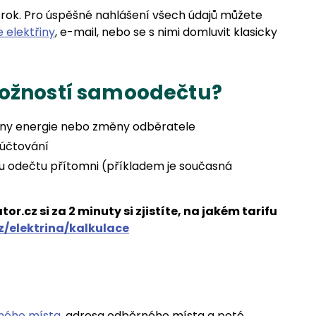
rok. Pro úspěšné nahlášení všech údajů můžete
 elektřiny
, e-mail, nebo se s nimi domluvit klasicky
možností samoodečtu?
ny energie nebo změny odběratele
yúčtování
 odečtu přítomni (příkladem je současná
.cz si za 2 minuty si zjistíte, na jakém tarifu
z/elektrina/kalkulace
ného místa
, adresa odběrného místa a poté