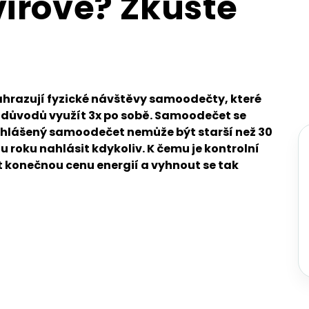
irové? Zkuste
hrazují fyzické návštěvy samoodečty, které
h důvodů využít 3x po sobě. Samoodečet se
Nahlášený samoodečet nemůže být starší než 30
 roku nahlásit kdykoliv. K čemu je kontrolní
 konečnou cenu energií a vyhnout se tak