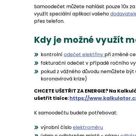
Samoodečet můžete nahlásit pouze 10x za 
využít speciální aplikaci vašeho
dodavatele
přes telefon.
Kdy je možné využít 
kontrolní
odečet elektřiny
při změně ce
fakturační odečet v případě ročního v
pokud z vážného důvodu nemůžete být u
koronavirová krize)
CHCETE UŠETŘIT ZA ENERGIE? Na Kalkulátor
ušetřit tisíce:
https://www.kalkulator.c
K samoodečtu budete potřebovat:
výrobní číslo
elektroměru
údaje o odběrném místě - název
odběr