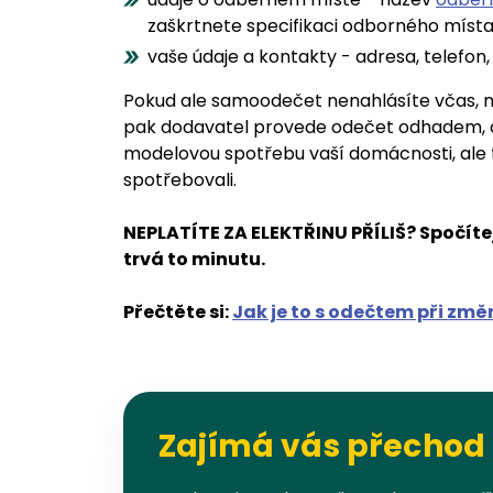
zaškrtnete specifikaci odborného míst
vaše údaje a kontakty - adresa, telefon,
Pokud ale samoodečet nenahlásíte včas, 
pak dodavatel provede odečet odhadem, a 
modelovou spotřebu vaší domácnosti, ale t
spotřebovali.
NEPLATÍTE ZA ELEKTŘINU PŘÍLIŠ? Spočítej
trvá to minutu.
Přečtěte si:
Jak je to s odečtem při zm
Zajímá vás přechod 