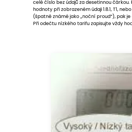
celé číslo bez údajů za desetinnou čárkou.
hodnoty při zobrazeném údaji 1.8.1, T1, nebo
(špatně známé jako „noční proud“), pak je
Při odečtu nízkého tarifu zapisujte vždy hod