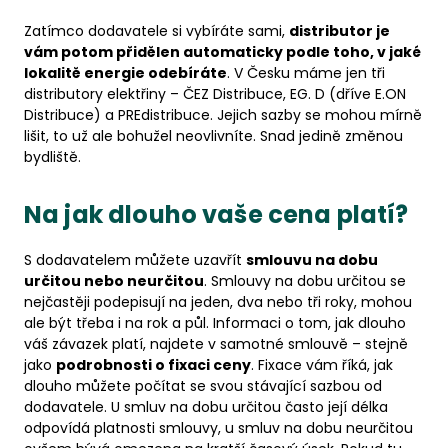
Zatímco dodavatele si vybíráte sami,
distributor je
vám potom přidělen automaticky podle toho, v jaké
lokalitě energie odebíráte
. V Česku máme jen tři
distributory elektřiny – ČEZ Distribuce, EG. D (dříve E.ON
Distribuce) a PREdistribuce. Jejich sazby se mohou mírně
lišit, to už ale bohužel neovlivníte. Snad jedině změnou
bydliště.
Na jak dlouho vaše cena platí?
S dodavatelem můžete uzavřít
smlouvu na dobu
určitou nebo neurčitou
. Smlouvy na dobu určitou se
nejčastěji podepisují na jeden, dva nebo tři roky, mohou
ale být třeba i na rok a půl. Informaci o tom, jak dlouho
váš závazek platí, najdete v samotné smlouvě – stejně
jako
podrobnosti o fixaci ceny
. Fixace vám říká, jak
dlouho můžete počítat se svou stávající sazbou od
dodavatele. U smluv na dobu určitou často její délka
odpovídá platnosti smlouvy, u smluv na dobu neurčitou