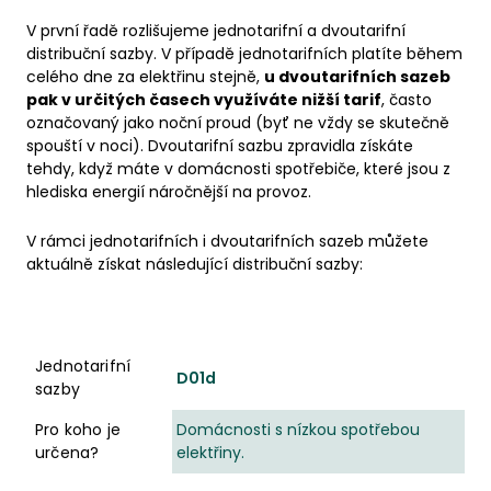
V první řadě rozlišujeme jednotarifní a dvoutarifní
distribuční sazby. V případě jednotarifních platíte během
celého dne za elektřinu stejně,
u dvoutarifních sazeb
pak v určitých časech využíváte nižší tarif
, často
označovaný jako noční proud (byť ne vždy se skutečně
spouští v noci). Dvoutarifní sazbu zpravidla získáte
tehdy, když máte v domácnosti spotřebiče, které jsou z
hlediska energií náročnější na provoz.
V rámci jednotarifních i dvoutarifních sazeb můžete
aktuálně získat následující distribuční sazby:
Jednotarifní sazby
Pro koho je určena?
Jednotarifní
D01d
sazby
Pro koho je
Domácnosti s nízkou spotřebou
určena?
elektřiny.