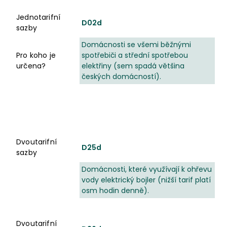
Jednotarifní
D02d
sazby
Domácnosti se všemi běžnými
Pro koho je
spotřebiči a střední spotřebou
určena?
elektřiny (sem spadá většina
českých domácností).
Dvoutarifní sazby
Dvoutarifní
D25d
sazby
Domácnosti, které využívají k ohřevu
vody elektrický bojler (nižší tarif platí
osm hodin denně).
Dvoutarifní