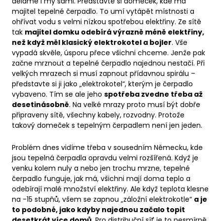
děláme i my sami. Představte si domeček, kde má
majitel tepelné čerpadlo. To umí vytápět místnosti a
ohřívat vodu s velmi nízkou spotřebou elektřiny. Ze sítě
tak
majitel domku odebírá výrazně méně elektřiny,
než když měl klasický elektrokotel a bojler
. Vše
vypadá skvěle, úsporu přece všichni chceme. Jenže pak
začne mrznout a tepelné čerpadlo najednou nestačí. Při
velkých mrazech si musí zapnout přídavnou spirálu –
představte si ji jako „elektrokotel“, kterým je čerpadlo
vybaveno. Tím se ale jeho
spotřeba zvedne třeba až
desetinásobně
. Na velké mrazy proto musí být dobře
připraveny sítě, všechny kabely, rozvodny. Protože
takový domeček s tepelným čerpadlem není jen jeden.
Problém dnes vidíme třeba v sousedním Německu, kde
jsou tepelná čerpadla opravdu velmi rozšířená. Když je
venku kolem nuly a nebo jen trochu mrzne, tepelné
čerpadlo funguje, jak má, všichni mají doma teplo a
odebírají malé množství elektřiny. Ale když teplota klesne
na -15 stupňů, všem se zapnou „záložní elektrokotle“
a je
to podobné, jako kdyby najednou začalo topit
desetkrát více domů
. Pro distribuční síť je to nesmírně