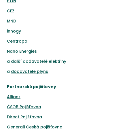
E.ON
ČEZ
MND
innogy
Centropol
Nano Energies
a
další dodavatelé elektřiny
a
dodavatelé plynu
Partnerské pojišťovny
Allianz
ČSOB Pojišťovna
Direct Pojišťovna
Generali Česká pojišťovna