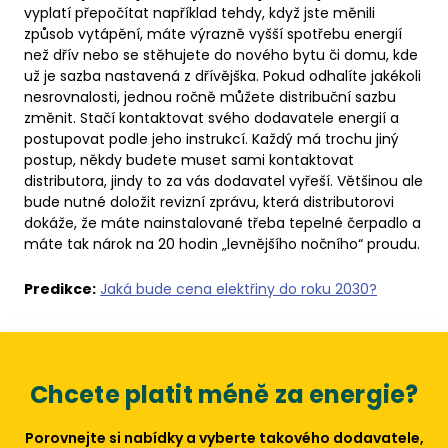
vyplatí přepočítat například tehdy, když jste měnili
způsob vytápění, máte výrazně vyšší spotřebu energií
než dřív nebo se stěhujete do nového bytu či domu, kde
už je sazba nastavená z dřívějška. Pokud odhalíte jakékoli
nesrovnalosti, jednou ročně můžete distribuční sazbu
změnit. Stačí kontaktovat svého dodavatele energií a
postupovat podle jeho instrukcí. Každý má trochu jiný
postup, někdy budete muset sami kontaktovat
distributora, jindy to za vás dodavatel vyřeší. Většinou ale
bude nutné doložit revizní zprávu, která distributorovi
dokáže, že máte nainstalované třeba tepelné čerpadlo a
máte tak nárok na 20 hodin „levnějšího nočního“ proudu.
Predikce:
Jaká bude cena elektřiny do roku 2030?
Chcete platit méně za energie?
Porovnejte si nabídky a vyberte takového dodavatele,