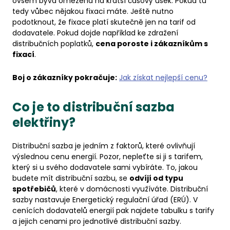
ovšem bývá omezena na kratší časový úsek. Pokud tu
tedy vůbec nějakou fixaci máte. Ještě nutno
podotknout, že fixace platí skutečně jen na tarif od
dodavatele. Pokud dojde například ke zdražení
distribučních poplatků,
cena poroste i zákazníkům s
fixací
.
Boj o zákazníky pokračuje:
Jak získat nejlepší cenu?
Co je to distribuční sazba
elektřiny?
Distribuční sazba je jedním z faktorů, které ovlivňují
výslednou cenu energií. Pozor, nepleťte si ji s tarifem,
který si u svého dodavatele sami vybíráte. To, jakou
budete mít distribuční sazbu, se
odvíjí od typu
spotřebičů
, které v domácnosti využíváte. Distribuční
sazby nastavuje Energetický regulační úřad (ERÚ). V
cenících dodavatelů energií pak najdete tabulku s tarify
a jejich cenami pro jednotlivé distribuční sazby.