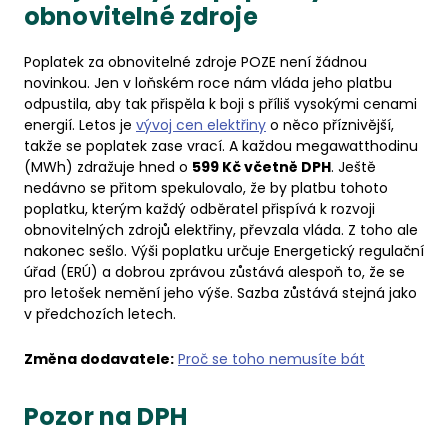
obnovitelné zdroje
Poplatek za obnovitelné zdroje POZE není žádnou
novinkou. Jen v loňském roce nám vláda jeho platbu
odpustila, aby tak přispěla k boji s příliš vysokými cenami
energií. Letos je
vývoj cen elektřiny
o něco příznivější,
takže se poplatek zase vrací. A každou megawatthodinu
(MWh) zdražuje hned o
599 Kč včetně DPH
. Ještě
nedávno se přitom spekulovalo, že by platbu tohoto
poplatku, kterým každý odběratel přispívá k rozvoji
obnovitelných zdrojů elektřiny, převzala vláda. Z toho ale
nakonec sešlo. Výši poplatku určuje Energetický regulační
úřad (ERÚ) a dobrou zprávou zůstává alespoň to, že se
pro letošek nemění jeho výše. Sazba zůstává stejná jako
v předchozích letech.
Změna dodavatele:
Proč se toho nemusíte bát
Pozor na DPH