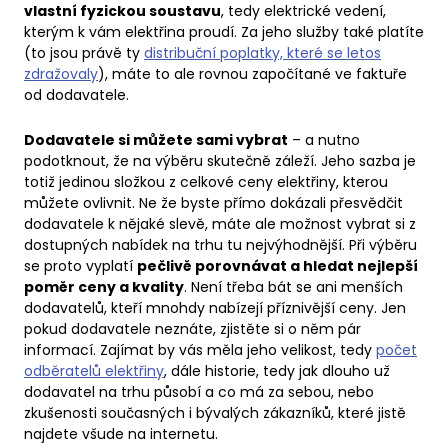
vlastní fyzickou soustavu
, tedy elektrické vedení,
kterým k vám elektřina proudí. Za jeho služby také platíte
(to jsou právě ty
distribuční poplatky, které se letos
zdražovaly
), máte to ale rovnou započítané ve faktuře
od dodavatele.
Dodavatele si můžete sami vybrat
– a nutno
podotknout, že na výběru skutečně záleží. Jeho sazba je
totiž jedinou složkou z celkové ceny elektřiny, kterou
můžete ovlivnit. Ne že byste přímo dokázali přesvědčit
dodavatele k nějaké slevě, máte ale možnost vybrat si z
dostupných nabídek na trhu tu nejvýhodnější. Při výběru
se proto vyplatí
pečlivě porovnávat a hledat nejlepší
poměr ceny a kvality
. Není třeba bát se ani menších
dodavatelů, kteří mnohdy nabízejí příznivější ceny. Jen
pokud dodavatele neznáte, zjistěte si o něm pár
informací. Zajímat by vás měla jeho velikost, tedy
počet
odběratelů elektřiny
, dále historie, tedy jak dlouho už
dodavatel na trhu působí a co má za sebou, nebo
zkušenosti současných i bývalých zákazníků, které jistě
najdete všude na internetu.