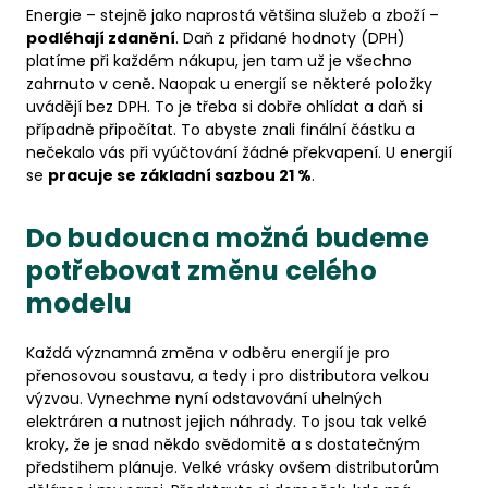
Energie – stejně jako naprostá většina služeb a zboží –
podléhají zdanění
. Daň z přidané hodnoty (DPH)
platíme při každém nákupu, jen tam už je všechno
zahrnuto v ceně. Naopak u energií se některé položky
uvádějí bez DPH. To je třeba si dobře ohlídat a daň si
případně připočítat. To abyste znali finální částku a
nečekalo vás při vyúčtování žádné překvapení. U energií
se
pracuje se základní sazbou 21 %
.
Do budoucna možná budeme
potřebovat změnu celého
modelu
Každá významná změna v odběru energií je pro
přenosovou soustavu, a tedy i pro distributora velkou
výzvou. Vynechme nyní odstavování uhelných
elektráren a nutnost jejich náhrady. To jsou tak velké
kroky, že je snad někdo svědomitě a s dostatečným
předstihem plánuje. Velké vrásky ovšem distributorům