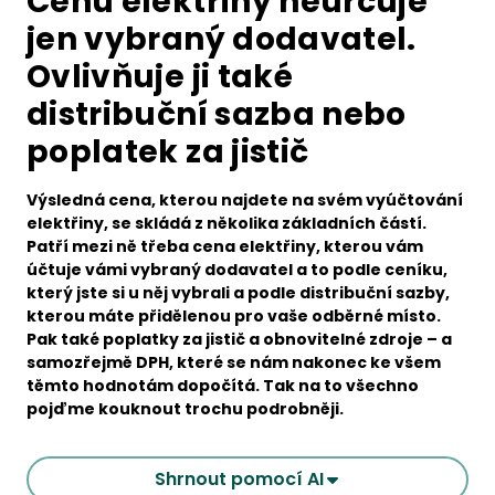
Cenu elektřiny neurčuje
jen vybraný dodavatel.
Ovlivňuje ji také
distribuční sazba nebo
poplatek za jistič
Výsledná cena, kterou najdete na svém vyúčtování
elektřiny, se skládá z několika základních částí.
Patří mezi ně třeba cena elektřiny, kterou vám
účtuje vámi vybraný dodavatel a to podle ceníku,
který jste si u něj vybrali a podle distribuční sazby,
kterou máte přidělenou pro vaše odběrné místo.
Pak také poplatky za jistič a obnovitelné zdroje – a
samozřejmě DPH, které se nám nakonec ke všem
těmto hodnotám dopočítá. Tak na to všechno
pojďme kouknout trochu podrobněji.
Shrnout pomocí AI