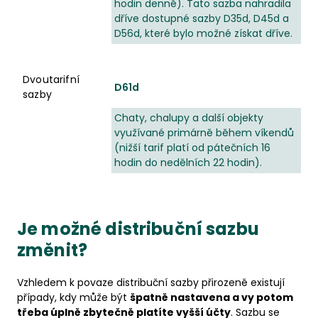
hodin denně). Tato sazba nahradila
dříve dostupné sazby D35d, D45d a
D56d, které bylo možné získat dříve.
Dvoutarifní
D61d
sazby
Chaty, chalupy a další objekty
využívané primárně během víkendů
(nižší tarif platí od pátečních 16
hodin do nedělních 22 hodin).
Je možné distribuční sazbu
změnit?
Vzhledem k povaze distribuční sazby přirozeně existují
případy, kdy může být
špatně nastavena a vy potom
třeba úplně zbytečně platíte vyšší účty
. Sazbu se