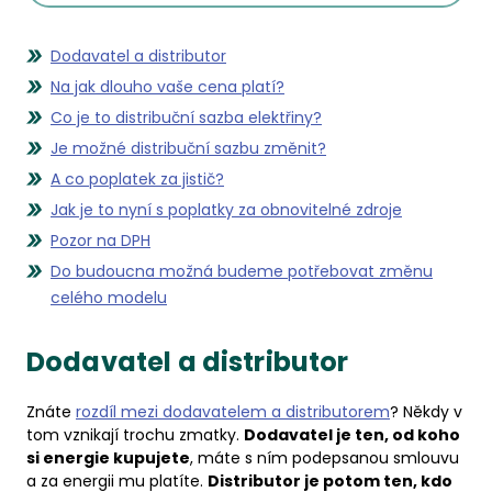
Dodavatel a distributor
Na jak dlouho vaše cena platí?
Co je to distribuční sazba elektřiny?
Je možné distribuční sazbu změnit?
A co poplatek za jistič?
Jak je to nyní s poplatky za obnovitelné zdroje
Pozor na DPH
Do budoucna možná budeme potřebovat změnu
celého modelu
Dodavatel a distributor
Znáte
rozdíl mezi dodavatelem a distributorem
? Někdy v
tom vznikají trochu zmatky.
Dodavatel je ten, od koho
si energie kupujete
, máte s ním podepsanou smlouvu
a za energii mu platíte.
Distributor je potom ten, kdo