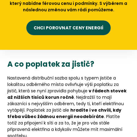
který nabídne férovou cenu i podmínky. S výběrem a
následnou změnou vám rádi pomůžeme.
CHCI POROVNAT CENY ENERGIÍ
A co poplatek za jistič?
Nastavená distribuční sazba spolu s typem jističe a
lokalitou odběrného místa ovlivňuje výši poplatku za
jistič, která se nyní zpravidla pohybuje
v řádech stovek
až nižších tisíců korun ročně
. Nejdražší to mají
zákazníci s nejvyšším odběrem, tedy ti, kteří elektřinou
vytápějí. Poplatek za jistič ale
hradíte i ve chvíli, kdy
třeba vůbec žádnou energii neodebíráte
. Platíte
totiž za připojení k síti a za to, že je pro vás stále
připravená elektřina a kdykoliv můžete mít maximální
spotřebu.