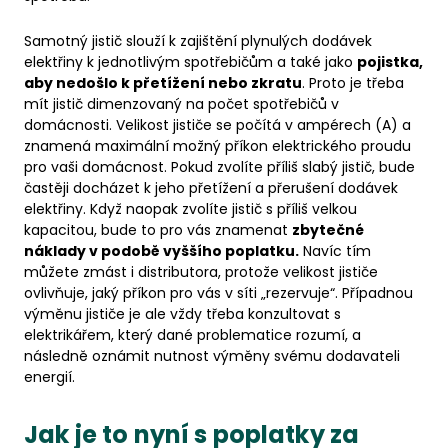
Samotný jistič slouží k zajištění plynulých dodávek
elektřiny k jednotlivým spotřebičům a také jako
pojistka,
aby nedošlo k přetížení nebo zkratu
. Proto je třeba
mít jistič dimenzovaný na počet spotřebičů v
domácnosti. Velikost jističe se počítá v ampérech (A) a
znamená maximální možný příkon elektrického proudu
pro vaši domácnost. ​​Pokud zvolíte příliš slabý jistič, bude
častěji docházet k jeho přetížení a přerušení dodávek
elektřiny. Když naopak zvolíte jistič s příliš velkou
kapacitou, bude to pro vás znamenat
zbytečné
náklady v podobě vyššího poplatku.
Navíc tím
můžete zmást i distributora, protože velikost jističe
ovlivňuje, jaký příkon pro vás v síti „rezervuje“. Případnou
výměnu jističe je ale vždy třeba konzultovat s
elektrikářem, který dané problematice rozumí, a
následně oznámit nutnost výměny svému dodavateli
energií.
Jak je to nyní s poplatky za