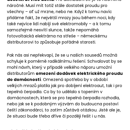
náročné. Musí mít totiž stále dostatek proudu pro
všechny – ať už mrzne, nebo ne. Když k tomu navíc
přidáme fakt, že největší mrazy jsou během noci, kdy
také nejvíce lidí nabíjí své elektromobily – a k tomu
samozřejmě nesvítí slunce, takže nepomáhá
fotovoltaická elektrárna na střeše – německému
distributorovi to způsobuje pořádné starosti.
Pak nás asi nepřekvapí, že se u našich sousedů možná
schyluje k poměrně radikálnímu řešení. Schvalovat by se
mohl návrh, který v případě velkého náporu umožní
distributorům
omezení dodávek elektrického proudu
do domácností
. Omezená spotřeba by v období
velkých mrazů platila jak pro dobíjení elektroaut, tak i pro
tepelná čerpadla. Co by to udělalo s topením v
domácnostech, která se pro tepelná čerpadla rozhodla,
nebo jak se k podobným výzvám do budoucna postaví
čeští zákonodárci, to zatím zůstává otázkou. Jisté ale je,
že situaci bude třeba dříve či později řešit i u nás.