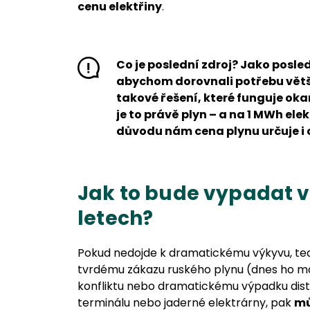
cenu elektřiny
.
Co je poslední zdroj?
Jako posled
abychom dorovnali potřebu většíh
takové řešení, které funguje ok
je to právě plyn – a na 1 MWh el
důvodu nám cena plynu určuje i c
Jak to bude vypadat v
letech?
Pokud nedojde k dramatickému výkyvu, tedy 
tvrdému zákazu ruského plynu (dnes ho m
konfliktu nebo dramatickému výpadku dis
terminálu nebo jaderné elektrárny, pak
mů