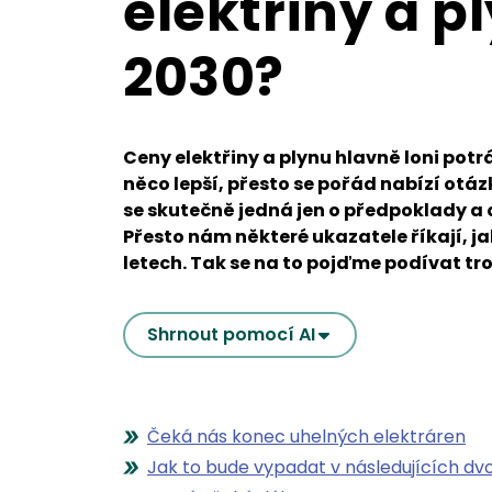
elektřiny a p
2030?
Ceny elektřiny a plynu hlavně loni pot
něco lepší, přesto se pořád nabízí otáz
se skutečně jedná jen o předpoklady a o
Přesto nám některé ukazatele říkají, jak
letech. Tak se na to pojďme podívat tr
Shrnout pomocí AI
Čeká nás konec uhelných elektráren
Jak to bude vypadat v následujících dv