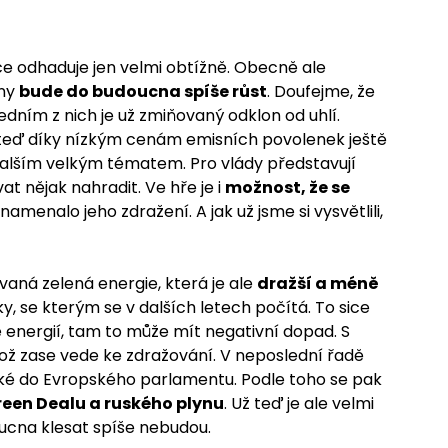
e odhaduje jen velmi obtížně. Obecně ale
iny
bude do budoucna spíše růst
. Doufejme, že
edním z nich je už zmiňovaný odklon od uhlí.
e teď díky nízkým cenám emisních povolenek ještě
dalším velkým tématem. Pro vlády představují
t nějak nahradit. Ve hře je i
možnost, že se
znamenalo jeho zdražení. A jak už jsme si vysvětlili,
vaná zelená energie, která je ale
dražší a méně
ky, se kterým se v dalších letech počítá. To sice
energií, tam to může mít negativní dopad. S
ož zase vede ke zdražování. V neposlední řadě
také do Evropského parlamentu. Podle toho se pak
reen Dealu a ruského plynu
. Už teď je ale velmi
cna klesat spíše nebudou.