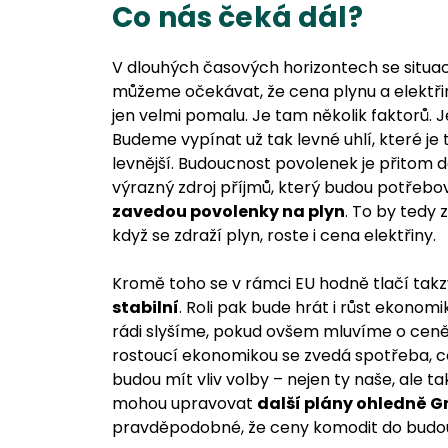
Co nás čeká dál?
V dlouhých časových horizontech se situac
můžeme očekávat, že cena plynu a elektř
jen velmi pomalu. Je tam několik faktorů. J
Budeme vypínat už tak levné uhlí, které j
levnější. Budoucnost povolenek je přitom 
výrazný zdroj příjmů, který budou potřebova
zavedou povolenky na plyn
. To by tedy 
když se zdraží plyn, roste i cena elektřiny.
Kromě toho se v rámci EU hodně tlačí takz
stabilní
. Roli pak bude hrát i růst ekonomi
rádi slyšíme, pokud ovšem mluvíme o ceně 
rostoucí ekonomikou se zvedá spotřeba, c
budou mít vliv volby – nejen ty naše, ale 
mohou upravovat
další plány ohledně G
pravděpodobné, že ceny komodit do budou