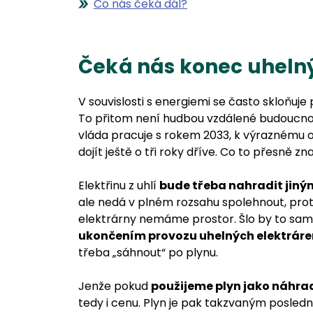
Co nás čeká dál?
Čeká nás konec uheln
V souvislosti s energiemi se často skloňuj
To přitom není hudbou vzdálené budoucnos
vláda pracuje s rokem 2033, k výraznému 
dojít ještě o tři roky dříve. Co to přesně 
Elektřinu z uhlí
bude třeba nahradit jiným
ale nedá v plném rozsahu spolehnout, prot
elektrárny nemáme prostor. Šlo by to sam
ukončením provozu uhelných elektráre
třeba „sáhnout“ po plynu.
Jenže pokud
použijeme plyn jako náhrad
tedy i cenu. Plyn je pak takzvaným posle