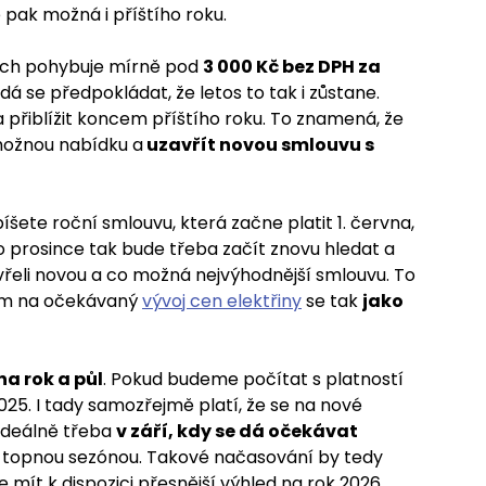
 pak možná i příštího roku.
ách pohybuje mírně pod
3 000 Kč bez DPH za
 dá se předpokládat, že letos to tak i zůstane.
řiblížit koncem příštího roku. To znamená, že
 možnou nabídku a
uzavřít novou smlouvu s
šete roční smlouvu, která začne platit 1. června,
o prosince tak bude třeba začít znovu hledat a
řeli novou a co možná nejvýhodnější smlouvu. To
dem na očekávaný
vývoj cen elektřiny
se tak
jako
a rok a půl
. Pokud budeme počítat s platností
025. I tady samozřejmě platí, že se na nové
 Ideálně třeba
v září, kdy se dá očekávat
d topnou sezónou. Takové načasování by tedy
 mít k dispozici přesnější výhled na rok 2026,