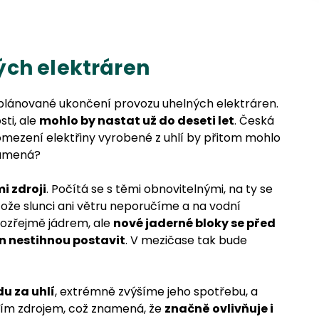
ých elektráren
e plánované ukončení provozu uhelných elektráren.
ti, ale
mohlo by nastat už do deseti let
. Česká
omezení elektřiny vyrobené z uhlí by přitom mohlo
znamená?
i zdroji
. Počítá se s těmi obnovitelnými, na ty se
ože slunci ani větru neporučíme a na vodní
ozřejmě jádrem, ale
nové jaderné bloky se před
n nestihnou postavit
. V mezičase tak bude
u za uhlí
, extrémně zvýšíme jeho spotřebu, a
dním zdrojem, což znamená, že
značně ovlivňuje i