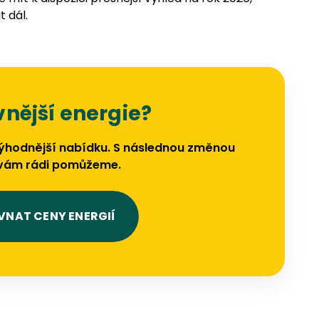
 dál.
vnější energie?
jvýhodnější nabídku. S následnou změnou
vám rádi pomůžeme.
VNAT CENY ENERGIÍ