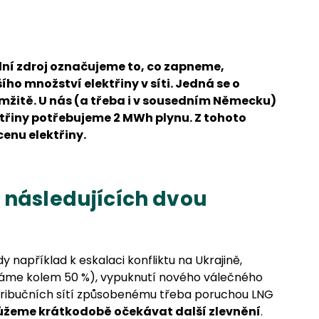
ní zdroj označujeme to, co zapneme,
o množství elektřiny v síti. Jedná se o
amžitě. U nás (a třeba i v sousedním Německu)
ektřiny potřebujeme 2 MWh plynu. Z tohoto
enu elektřiny.
 následujících dvou
například k eskalaci konfliktu na Ukrajině,
áme kolem 50 %), vypuknutí nového válečného
tribučních sítí způsobenému třeba poruchou LNG
žeme krátkodobě očekávat další zlevnění
.