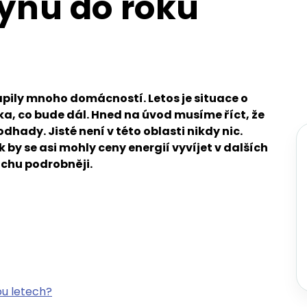
lynu do roku
rápily mnoho domácností. Letos je situace o
ka, co bude dál. Hned na úvod musíme říct, že
dhady. Jisté není v této oblasti nikdy nic.
 by se asi mohly ceny energií vyvíjet v dalších
ochu podrobněji.
ou letech?