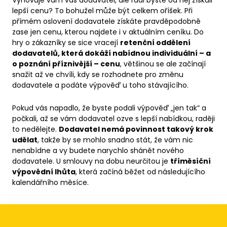
Vyhovuje vám váš dodavatel, ale rádi byste od něj získali
lepší cenu? To bohužel může být celkem oříšek. Při
přímém oslovení dodavatele získáte pravděpodobně
zase jen cenu, kterou najdete i v aktuálním ceníku. Do
hry o zákazníky se sice vracejí
retenční oddělení
dodavatelů, která dokáží nabídnou individuální – a
o poznání příznivější – cenu
, většinou se ale začínají
snažit až ve chvíli, kdy se rozhodnete pro změnu
dodavatele a podáte výpověď u toho stávajícího.
Pokud vás napadlo, že byste podali výpověď „jen tak“ a
počkali, až se vám dodavatel ozve s lepší nabídkou, raději
to nedělejte.
Dodavatel nemá povinnost takový krok
udělat
, takže by se mohlo snadno stát, že vám nic
nenabídne a vy budete narychlo shánět nového
dodavatele. U smlouvy na dobu neurčitou je
tříměsíční
výpovědní lhůta
, která začíná běžet od následujícího
kalendářního měsíce.