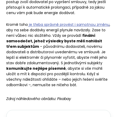
postup zvolí dodavatel po vypršení smlouvy, tedy jestli
přistoupí k automatické prolongaci, případně za jakou
cenu vám pak bude energie dodávat.
Kromě toho
je třeba správně provést i samotnou změnu
,
aby na sebe dodávky energií plynule navázaly. Zase to
není vůbec nic složitého. Vždy se provádí
finální
samoodečet, jehož výsledky byste měli nahlásit
třem subjektům
– původnímu dodavateli, novému
dodavateli a distributorovi uvedenému ve smlouvě. Je
lepší si elektroměr či plynoměr vyfotit, abyste měli jeho
stav dobře zdokumentovaný. S jednotlivými subjekty
komunikujte nejlépe písemně
, abyste si vše mohli
uložit a mít k dispozici pro pozdější kontrolu. Když si
všechny náležitosti ohlídáte – nebo jejich řešení svěříte
odborníkovi –, nemusíte se ničeho bát.
Zdroj náhledového obrázku:
Pixabay