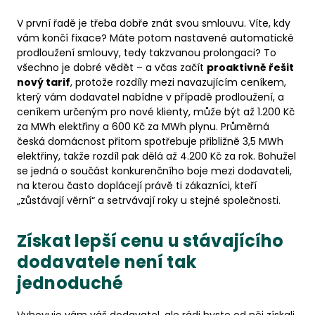
V první řadě je třeba dobře znát svou smlouvu. Víte, kdy
vám končí fixace? Máte potom nastavené automatické
prodloužení smlouvy, tedy takzvanou prolongaci? To
všechno je dobré vědět – a včas začít
proaktivně řešit
nový tarif
, protože rozdíly mezi navazujícím ceníkem,
který vám dodavatel nabídne v případě prodloužení, a
ceníkem určeným pro nové klienty, může být až 1.200 Kč
za MWh elektřiny a 600 Kč za MWh plynu. Průměrná
česká domácnost přitom spotřebuje přibližně 3,5 MWh
elektřiny, takže rozdíl pak dělá až 4.200 Kč za rok. Bohužel
se jedná o součást konkurenčního boje mezi dodavateli,
na kterou často doplácejí právě ti zákazníci, kteří
„zůstávají věrní“ a setrvávají roky u stejné společnosti.
Získat lepší cenu u stávajícího
dodavatele není tak
jednoduché