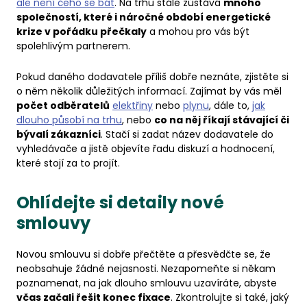
ale není čeho se bát
. Na trhu stále zůstává
mnoho
společností, které i náročné období energetické
krize v pořádku přečkaly
a mohou pro vás být
spolehlivým partnerem.
Pokud daného dodavatele příliš dobře neznáte, zjistěte si
o něm několik důležitých informací. Zajímat by vás měl
počet odběratelů
elektřiny
nebo
plynu
, dále to,
jak
dlouho působí na trhu
, nebo
co na něj říkají stávající či
bývalí zákazníci
. Stačí si zadat název dodavatele do
vyhledávače a jistě objevíte řadu diskuzí a hodnocení,
které stojí za to projít.
Ohlídejte si detaily nové
smlouvy
Novou smlouvu si dobře přečtěte a přesvědčte se, že
neobsahuje žádné nejasnosti. Nezapomeňte si někam
poznamenat, na jak dlouho smlouvu uzavíráte, abyste
včas začali řešit konec fixace
. Zkontrolujte si také, jaký