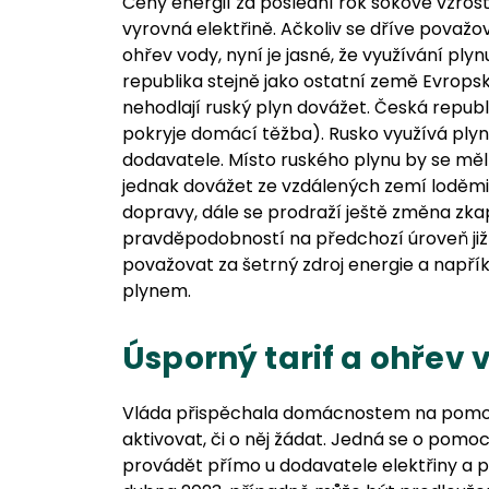
Ceny energií za poslední rok šokově vzrost
vyrovná elektřině. Ačkoliv se dříve považov
ohřev vody, nyní je jasné, že využívání ply
republika stejně jako ostatní země Evropské
nehodlají ruský plyn dovážet. Česká republ
pokryje domácí těžba). Rusko využívá plyn
dodavatele. Místo ruského plynu by se mě
jednak dovážet ze vzdálených zemí loděmi, 
dopravy, dále se prodraží ještě změna zka
pravděpodobností na předchozí úroveň již n
považovat za šetrný zdroj energie a napřík
plynem.
Úsporný tarif a ohřev 
Vláda přispěchala domácnostem na pomoc 
aktivovat, či o něj žádat. Jedná se o po
provádět přímo u dodavatele elektřiny a plyn