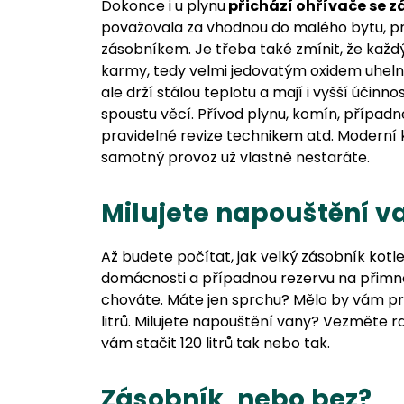
Dokonce i u plynu
přichází ohřívače se 
považovala za vhodnou do malého bytu, pro
zásobníkem. Je třeba také zmínit, že kaž
karmy, tedy velmi jedovatým oxidem uhelna
ale drží stálou teplotu a mají i vyšší účin
spoustu věcí. Přívod plynu, komín, případ
pravidelné revize technikem atd. Moderní k
samotný provoz už vlastně nestaráte.
Milujete napouštění v
Až budete počítat, jak velký zásobník kotle
domácnosti a případnou rezervu na přimno
chováte. Máte jen sprchu? Mělo by vám pro 
litrů. Milujete napouštění vany? Vezměte ra
vám stačit 120 litrů tak nebo tak.
Zásobník, nebo bez?