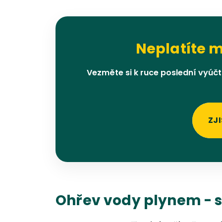
Neplatíte m
Vezměte si k ruce poslední vyúčto
ZJI
Ohřev vody plynem - s