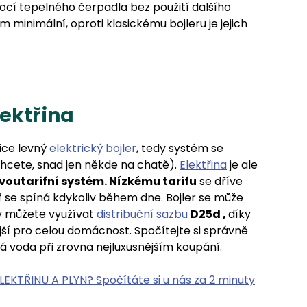
cí tepelného čerpadla bez použití dalšího
m minimální, oproti klasickému bojleru je jejich
lektřina
lice levný
elektrický bojler
, tedy systém se
hcete, snad jen někde na chatě).
Elektřina
je ale
voutarifní systém. Nízkému tarifu
se dříve
rif se spíná kdykoliv během dne. Bojler se může
dy můžete využívat
distribuční sazbu
D25d ,
díky
ější pro celou domácnost. Spočítejte si správně
á voda při zrovna nejluxusnějším koupání.
KTŘINU A PLYN? Spočítáte si u nás za 2 minuty