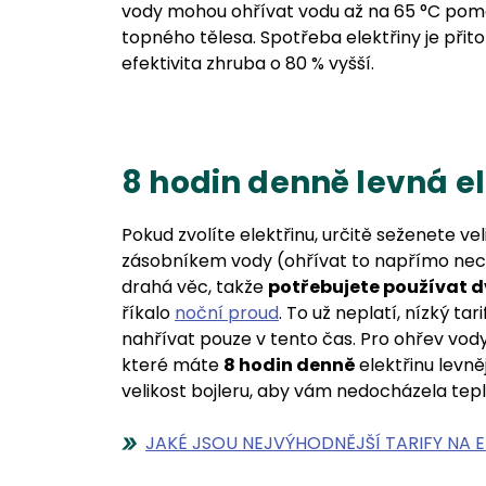
vody mohou ohřívat vodu až na 65 °C pomo
topného tělesa. Spotřeba elektřiny je přito
efektivita zhruba o 80 % vyšší.
8 hodin denně levná e
Pokud zvolíte elektřinu, určitě seženete ve
zásobníkem vody (ohřívat to napřímo nec
drahá věc, takže
potřebujete používat d
říkalo
noční proud
. To už neplatí, nízký ta
nahřívat pouze v tento čas. Pro ohřev vo
které máte
8 hodin denně
elektřinu levn
velikost bojleru, aby vám nedocházela tepl
JAKÉ JSOU NEJVÝHODNĚJŠÍ TARIFY NA ELE