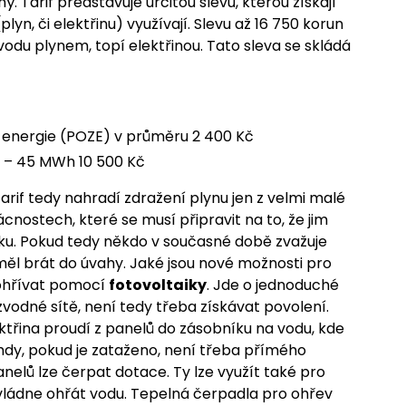
 Tarif představuje určitou slevu, kterou získají
lyn, či elektřinu) využívají. Slevu až 16 750 korun
 vodu plynem, topí elektřinou. Tato sleva se skládá
e energie (POZE) v průměru 2 400 Kč
6 – 45 MWh 10 500 Kč
arif tedy nahradí zdražení plynu jen z velmi malé
cnostech, které se musí připravit na to, že jim
ku. Pokud tedy někdo v současné době zvažuje
měl brát do úvahy. Jaké jsou nové možnosti pro
ohřívat pomocí
fotovoltaiky
. Jde o jednoduché
zvodné sítě, není tedy třeba získávat povolení.
ktřina proudí z panelů do zásobníku na vodu, kde
ehdy, pokud je zataženo, není třeba přímého
nelů lze čerpat dotace. Ty lze využít také pro
vládne ohřát vodu. Tepelná čerpadla pro ohřev