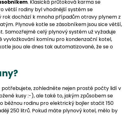
zásobníkem
. Klasická průtoková karma se
 větší rodiny byl vhodnější systém se
dý rok dochází k mnoha případům otravy plynem z
tým. Plynové kotle se zásobníkem jsou sice větší,
nost. Samozřejmě celý plynový systém už vyžaduje
ně vyvložkování komínu pro kondenzační kotel,
otle jsou ale dnes tak automatizované, že se o
any?
 potřebujete, zohledněte nejen prosté počty lidí v
žené kusy :-), ale také to, jakým způsobem se
běžnou rodinu pro elektrický bojler stačit 150
ději 250 litrů. Pokud máte plynový kotel, mělo by