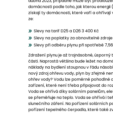
dubna 2023, případně může být prodloužený.
domácnosti podle toho, jak kterou energii (p
získají ty domácnosti, které vaří a ohřívají
ze:
Slevy na tarif D25 a D26 3 400 Kč
Slevy na poplatky za obnovitelné zdroj
Slevy při odběru plynu při spotřebě 7,5
Zdražení plynu je až trojnásobné, úsporný t
části. Naprostá většina bude ležet na domá
náklady na bydlení stoupnou v řádu násob
nový zdroj ohřevu vody, plyn by zřejmě ne
ohřev vody? Vodu lze poměrně pohodlně 
zařízení, které není třeba připojovat do ro
Voda se ohřívá díky solárním panelům, ele
se přeměňuje na teplo. Voda se ohřívá i t
slunečního záření. Na pořízení solárních pa
pořízení tepelného čerpadla, které také z