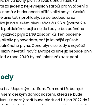
ly. Dříve levný plyn se svou cenou zdaleka
al za jeden z nejlevnějších zdrojů pro vytápění a
nu nemá v budoucnosti příliš velký smysl. Česká
 unie totiž prohlásily, že do budoucna už
ika je na ruském plynu závislá z 98 % (pouze 2 %
 k politickému boji a nejde tedy o bezpečného
l využívat plyn z LNG zásobníků. Ten budeme
nikoliv plynovodem, což je levnější způsob
palněného plynu. Cena plynu se tedy s největší
ikdy nevrátí. Navíc Evropská unie již nebude plyn
lad v roce 2040 by měl platit zákaz topení
vody
tzv. Úsporným tarifem. Ten není třeba nijak
moc všem českým domácnostem, která se bude
u. Úsporný tarif bude platit od 1. října 2022 do 1.