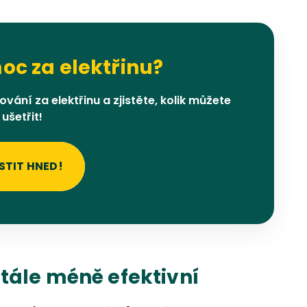
oc za elektřinu?
vání za elektřinu a zjistěte, kolik můžete
ušetřit!
STIT HNED!
tále méně efektivní