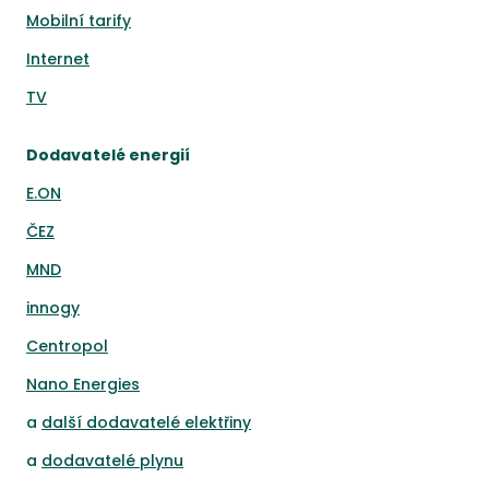
Mobilní tarify
Internet
TV
Dodavatelé energií
E.ON
ČEZ
MND
innogy
Centropol
Nano Energies
a
další dodavatelé elektřiny
a
dodavatelé plynu