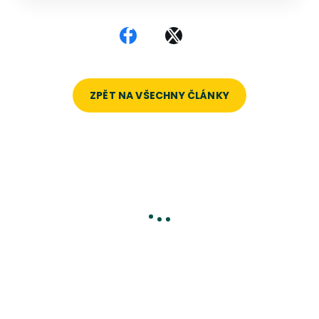
Sdílet na Facebooku
Sdílet na X
ZPĚT NA VŠECHNY ČLÁNKY