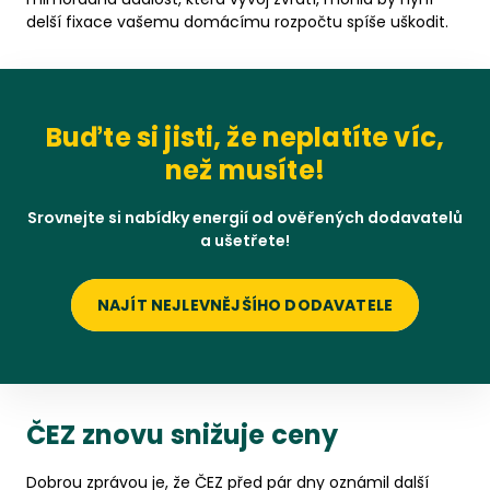
delší fixace vašemu domácímu rozpočtu spíše uškodit.
Buďte si jisti, že neplatíte víc,
než musíte!
Srovnejte si nabídky energií od ověřených dodavatelů
a ušetřete!
NAJÍT NEJLEVNĚJŠÍHO DODAVATELE
ČEZ znovu snižuje ceny
Dobrou zprávou je, že ČEZ před pár dny oznámil další