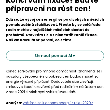
Končí vám fixace? Buďte
připraveni na růst cen!
Zdá se, že vývoj cen energií se po divokých měsících
pomalu začíná stabilizovat. Přesto by se celá řada
rodin mohla v nejbližších měsících dostat do
problémů. Stovkám tisíc z nich totiž končí fixace.
Náš vlk Kalkulátor poradí, co s tím!
Shrnout pomocí AI
Konec zafixování pro mnoho domácností znamená, že i
navzdory všeobecnému poklesu cen budou muset za
energie výrazně připlácet. Dodavatelé sice zlevňují,
smlouvy s fixací uzavřené před radikálním nárůstem cen
v roce 2021 si však nyní vybírají svou daň.
Analýza:
Vrátíme se k cenám energií z roku 2020?