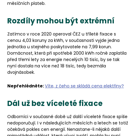
měsíčních plateb.
Rozdíly mohou být extrémní
Zatímco v roce 2020 operoval ČEZ u tříleté fixace s
cenou 4,03 koruny za kWh, v současnosti vyjde jedna
jednotka u stejného poskytovatele na 7,99 korun.
Domácnost, která při spotřebě 2000 kWh ročně zaplatila
před třemi lety za energie necelých 10 tisíc, by se tak
nyní dostala na více než 18 tisíc, tedy bezmála
dvojnásobek.
Nepřehlédněte:
Víte, z čeho se skládá cena elektřiny?
Dál už bez víceleté fixace
Odborníci v současné době už další víceleté fixace spíše
nedoporučují. I v následujících měsících a letech se totiž
očekává pokles cen energií. Nenastane-li nějaká další
mimořádná událost, která vývoj zvrátí, mohla by nyní