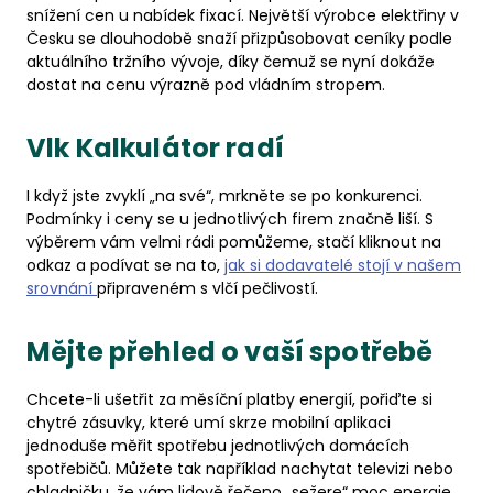
snížení cen u nabídek fixací. Největší výrobce elektřiny v
Česku se dlouhodobě snaží přizpůsobovat ceníky podle
aktuálního tržního vývoje, díky čemuž se nyní dokáže
dostat na cenu výrazně pod vládním stropem.
Vlk Kalkulátor radí
I když jste zvyklí „na své“, mrkněte se po konkurenci.
Podmínky i ceny se u jednotlivých firem značně liší. S
výběrem vám velmi rádi pomůžeme, stačí kliknout na
odkaz a podívat se na to,
jak si dodavatelé stojí v našem
srovnání
připraveném s vlčí pečlivostí.
Mějte přehled o vaší spotřebě
Chcete-li ušetřit za měsíční platby energií, pořiďte si
chytré zásuvky, které umí skrze mobilní aplikaci
jednoduše měřit spotřebu jednotlivých domácích
spotřebičů. Můžete tak například nachytat televizi nebo
chladničku, že vám lidově řečeno „sežere“ moc energie,