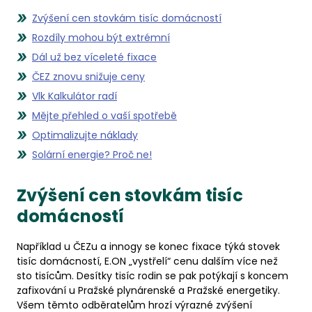
Zvýšení cen stovkám tisíc domácností
Rozdíly mohou být extrémní
Dál už bez víceleté fixace
ČEZ znovu snižuje ceny
Vlk Kalkulátor radí
Mějte přehled o vaší spotřebě
Optimalizujte náklady
Solární energie? Proč ne!
Zvýšení cen stovkám tisíc
domácností
Například u ČEZu a innogy se konec fixace týká stovek
tisíc domácností, E.ON „vystřelí“ cenu dalším více než
sto tisícům. Desítky tisíc rodin se pak potýkají s koncem
zafixování u Pražské plynárenské a Pražské energetiky.
Všem těmto odběratelům hrozí výrazné zvýšení