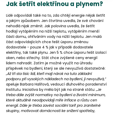
Jak šetřit elektřinou a plynem?
Lidé odpovídali také na to, zda chtějí energie nějak šetřit
a jakým způsobem. Jen čtvrtina uvedla, že své chování
nehodlá nijak změnit. Jak polovina uvedla, že šetřit
hodlají vytápěním na nižší teplotu, vytápěním menší
části domu, ohříváním vody na nižší teplotu. Jen malá
část odpovídajících chce řešit úsporu změnou
dodavatele ‒ pouze 4 % jak v případě dodavatele
elektřiny, tak také plynu. Jen 5 % chce úsporu řešit izolací
oken, nebo střechy. Stát chce zvýšené ceny energií
lidem nahradit. Zatím je možné využít na úhradu
příspěvek na bydlení, který se ale nevyužívá dostatečně:
„Až tři sta tisíc lidí, kteří mají nárok na tuto základní
podporu při vysokých nákladech na bydlení, ji nevyužívá,”
apeluje Barbara Halířová, vedoucí dluhového poradenství
Institutu. Iniciativa by měla být jak na straně státu:
„Je
třeba dále zvýšit normativy na bydlení a životní minimum,
které aktuálně neodpovídají míře inflace a růstu cen
energií. Dále je třeba zavést sociální tarif pro zranitelné
skupiny, motivovat domácnosti ke snížení spotřeby,