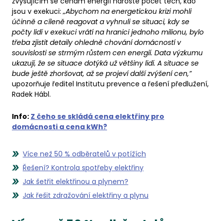
zvyšujícím se cenám energií naroste počet těch, kdo
jsou v exekuci:
„Abychom na energetickou krizi mohli
účinně a cíleně reagovat a vyhnuli se situaci, kdy se
počty lidí v exekuci vrátí na hranici jednoho milionu, bylo
třeba zjistit detaily ohledně chování domácností v
souvislosti se strmým růstem cen energií. Data výzkumu
ukazují, že se situace dotýká už většiny lidí. A situace se
bude ještě zhoršovat, až se projeví další zvýšení cen,”
upozorňuje ředitel Institutu prevence a řešení předlužení,
Radek Hábl.
Info:
Z čeho se skládá cena elektřiny pro
domácnosti a cena kWh?
Více než 50 % odběratelů v potížích
Řešení? Kontrola spotřeby elektřiny
Jak šetřit elektřinou a plynem?
Jak řešit zdražování elektřiny a plynu