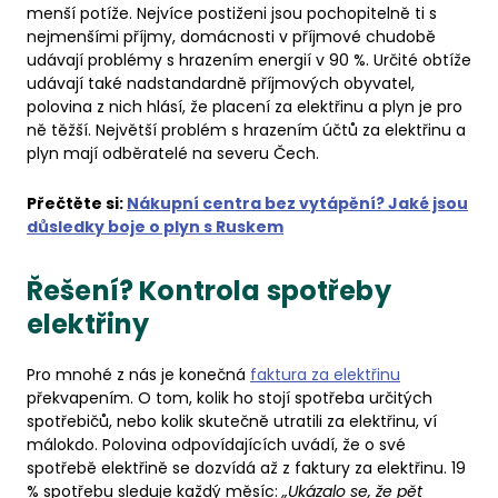
menší potíže. Nejvíce postiženi jsou pochopitelně ti s
nejmenšími příjmy, domácnosti v příjmové chudobě
udávají problémy s hrazením energií v 90 %. Určité obtíže
udávají také nadstandardně příjmových obyvatel,
polovina z nich hlásí, že placení za elektřinu a plyn je pro
ně těžší. Největší problém s hrazením účtů za elektřinu a
plyn mají odběratelé na severu Čech.
Přečtěte si:
Nákupní centra bez vytápění? Jaké jsou
důsledky boje o plyn s Ruskem
Řešení? Kontrola spotřeby
elektřiny
Pro mnohé z nás je konečná
faktura za elektřinu
překvapením. O tom, kolik ho stojí spotřeba určitých
spotřebičů, nebo kolik skutečně utratili za elektřinu, ví
málokdo. Polovina odpovídajících uvádí, že o své
spotřebě elektřině se dozvídá až z faktury za elektřinu. 19
% spotřebu sleduje každý měsíc:
„Ukázalo se, že pět