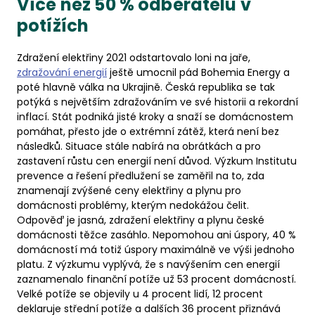
Více než 50 % odběratelů v
potížích
Zdražení elektřiny 2021 odstartovalo loni na jaře,
zdražování energií
ještě umocnil pád Bohemia Energy a
poté hlavně válka na Ukrajině. Česká republika se tak
potýká s největším zdražováním ve své historii a rekordní
inflací. Stát podniká jisté kroky a snaží se domácnostem
pomáhat, přesto jde o extrémní zátěž, která není bez
následků. Situace stále nabírá na obrátkách a pro
zastavení růstu cen energií není důvod. Výzkum Institutu
prevence a řešení předlužení se zaměřil na to, zda
znamenají zvýšené ceny elektřiny a plynu pro
domácnosti problémy, kterým nedokážou čelit.
Odpověď je jasná, zdražení elektřiny a plynu české
domácnosti těžce zasáhlo. Nepomohou ani úspory, 40 %
domácností má totiž úspory maximálně ve výši jednoho
platu. Z výzkumu vyplývá, že s navýšením cen energií
zaznamenalo finanční potíže už 53 procent domácností.
Velké potíže se objevily u 4 procent lidí, 12 procent
deklaruje střední potíže a dalších 36 procent přiznává