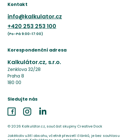
Kontakt
info@kalkulator.cz
+420
253 253 100
(Po-Pá 9:00-17:00)
Korespondenční adresa
Kalkulátor.cz, s.r.o.
Zenklova 32/28
Praha 8
180 00
Sledujte nás
Facebook
Instagram
LinkedIn
©
2026
Kalkulátor.cz, součást skupiny Creative Dock
Jakékoliv užití obsahu, včetně převzetí článků, je bez souhlasu