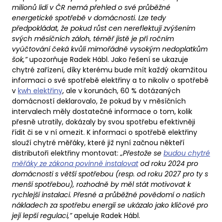
milionů lidí v ČR nemá přehled o své průběžné
energetické spotřebě v domácnosti. Lze tedy
předpokládat, že pokud růst cen nereflektují zvýšením
svých měsíčních záloh, téměř jistě je při ročním
vyúčtování čeká kvůli mimořádně vysokým nedoplatkům
šok,”
upozorňuje Radek Hábl. Jako řešení se ukazuje
chytré zařízení, díky kterému bude mít každý okamžitou
informaci o své spotřebě elektřiny a to nikoliv o spotřebě
v
kwh elektřiny
, ale v korunách, 60 % dotázaných
domácností deklarovalo, že pokud by v měsíčních
intervalech měly dostatečné informace o tom, kolik
přesně utratily, dokázaly by svou spotřebu efektivněji
řídit či se v ní omezit. K informaci o spotřebě elektřiny
slouží chytré měřáky, které již nyní začnou někteří
distributoři elektřiny montovat:
„Přestože se
budou chytré
měřáky ze zákona povinně instalovat
od roku 2024 pro
domácnosti s větší spotřebou (resp. od roku 2027 pro ty s
menší spotřebou), rozhodně by měl stát motivovat k
rychlejší instalaci. Přesné a průběžné povědomí o našich
nákladech za spotřebu energií se ukázalo jako klíčové pro
její lepší regulaci,”
apeluje Radek Hábl.