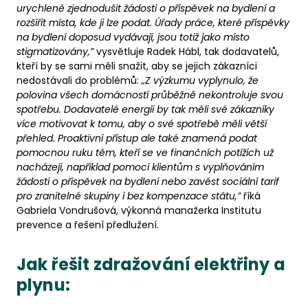
urychleně zjednodušit žádosti o příspěvek na bydlení a
rozšířit místa, kde ji lze podat. Úřady práce, které příspěvky
na bydlení doposud vydávají, jsou totiž jako místo
stigmatizovány,”
vysvětluje Radek Hábl, tak dodavatelů,
kteří by se sami měli snažit, aby se jejich zákazníci
nedostávali do problémů:
„Z výzkumu vyplynulo, že
polovina všech domácností průběžně nekontroluje svou
spotřebu. Dodavatelé energií by tak měli své zákazníky
více motivovat k tomu, aby o své spotřebě měli větší
přehled. Proaktivní přístup ale také znamená podat
pomocnou ruku těm, kteří se ve finančních potížích už
nacházejí, například pomoci klientům s vyplňováním
žádosti o příspěvek na bydlení nebo zavést sociální tarif
pro zranitelné skupiny i bez kompenzace státu,”
říká
Gabriela Vondrušová, výkonná manažerka Institutu
prevence a řešení předlužení.
Jak řešit zdražování elektřiny a
plynu: