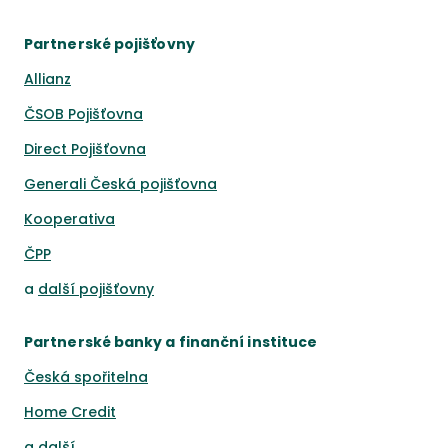
Partnerské pojišťovny
Allianz
ČSOB Pojišťovna
Direct Pojišťovna
Generali Česká pojišťovna
Kooperativa
ČPP
a
další pojišťovny
Partnerské banky a finanční instituce
Česká spořitelna
Home Credit
a
další