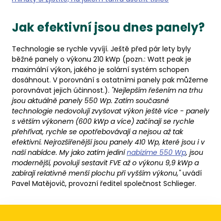
Jak efektivní jsou dnes panely?
Technologie se rychle vyvíjí. Ještě před pár lety byly
běžné panely o výkonu 210 kWp (pozn.: Watt peak je
maximální výkon, jakého je solární systém schopen
dosáhnout. V porovnání s ostatními panely pak můžeme
porovnávat jejich účinnost.).
"Nejlepším řešením na trhu
jsou aktuálně panely 550 Wp. Zatím současné
technologie nedovolují zvyšovat výkon ještě více - panely
s větším výkonem (600 kWp a více) začínají se rychle
přehřívat, rychle se opotřebovávají a nejsou až tak
efektivní. Nejrozšířenější jsou panely 410 Wp, které jsou i v
naší nabídce. My jako zatím jediní
nabízíme 550 Wp
, jsou
modernější, povolují sestavit FVE až o výkonu 9,9 kWp a
zabírají relativně menší plochu při vyšším výkonu,"
uvádí
Pavel Matějovič, provozní ředitel společnost Schlieger.