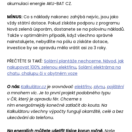
akumulaci energie AKU-BAT CZ.
MÍNUS:
Co s náklady nakonec zahýbá nejvíc, jsou jako
vždy státní dotace. Pokud získáte podporu z programu
Nová zelená úsporám, dostanete se na polovinu nákladů.
Takže v optimálním případě, když všechno správně
nainstalujete, nebydlíte na pólu a získáte dotace,
investice by se opravdu měla vrátit asi za 3 roky.
PŘEČTĚTE SI TAKÉ:
Solární plantáže nechceme. Návod, jak
nakupovat 100% zelenou elektřinu
,
Solární elektrárna na
chatu, chalupu či v obytném voze
O nás:
Kalkulátor.cz
je srovnávač
elektřiny
,
plynu
,
pojištění
a mnohem víc. Je to první projekt podobného typu
v ČR, který je opravdu fér. Chceme s
ním energošmejdy konečně zatlačit do kouta. Na
Kalkulátoru všechny výpočty fungují okamžitě, celé a bez
ukecávání do telefonu.
Na energiích můžete ušetřit tisíce korun ročně.
Naše