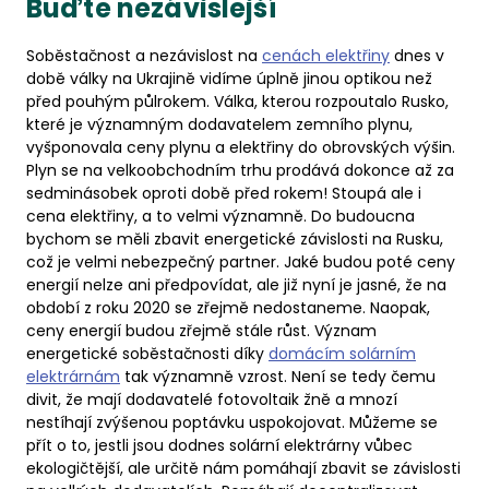
Buďte nezávislejší
Soběstačnost a nezávislost na
cenách elektřiny
dnes v
době války na Ukrajině vidíme úplně jinou optikou než
před pouhým půlrokem. Válka, kterou rozpoutalo Rusko,
které je významným dodavatelem zemního plynu,
vyšponovala ceny plynu a elektřiny do obrovských výšin.
Plyn se na velkoobchodním trhu prodává dokonce až za
sedminásobek oproti době před rokem! Stoupá ale i
cena elektřiny, a to velmi významně. Do budoucna
bychom se měli zbavit energetické závislosti na Rusku,
což je velmi nebezpečný partner. Jaké budou poté ceny
energií nelze ani předpovídat, ale již nyní je jasné, že na
období z roku 2020 se zřejmě nedostaneme. Naopak,
ceny energií budou zřejmě stále růst. Význam
energetické soběstačnosti díky
domácím solárním
elektrárnám
tak významně vzrost. Není se tedy čemu
divit, že mají dodavatelé fotovoltaik žně a mnozí
nestíhají zvýšenou poptávku uspokojovat. Můžeme se
přít o to, jestli jsou dodnes solární elektrárny vůbec
ekologičtější, ale určitě nám pomáhají zbavit se závislosti