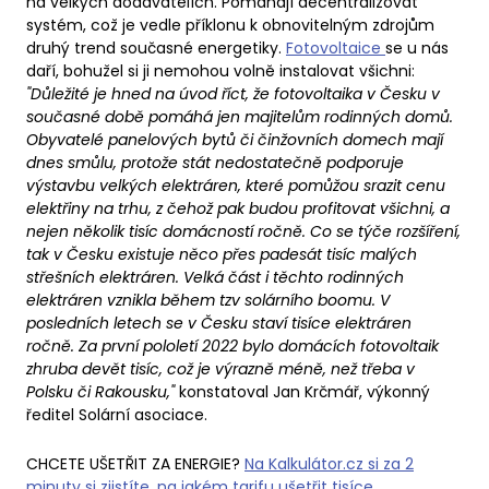
na velkých dodavatelích. Pomáhají decentralizovat
systém, což je vedle příklonu k obnovitelným zdrojům
druhý trend současné energetiky.
Fotovoltaice
se u nás
daří, bohužel si ji nemohou volně instalovat všichni:
"Důležité je hned na úvod říct, že fotovoltaika v Česku v
současné době pomáhá jen majitelům rodinných domů.
Obyvatelé panelových bytů či činžovních domech mají
dnes smůlu, protože stát nedostatečně podporuje
výstavbu velkých elektráren, které pomůžou srazit cenu
elektřiny na trhu, z čehož pak budou profitovat všichni, a
nejen několik tisíc domácností ročně. Co se týče rozšíření,
tak v Česku existuje něco přes padesát tisíc malých
střešních elektráren. Velká část i těchto rodinných
elektráren vznikla během tzv solárního boomu. V
posledních letech se v Česku staví tisíce elektráren
ročně. Za první pololetí 2022 bylo domácích fotovoltaik
zhruba devět tisíc, což je výrazně méně, než třeba v
Polsku či Rakousku,"
konstatoval Jan Krčmář, výkonný
ředitel Solární asociace.
CHCETE UŠETŘIT ZA ENERGIE?
Na Kalkulátor.cz si za 2
minuty si zjistíte, na jakém tarifu ušetřit tisíce