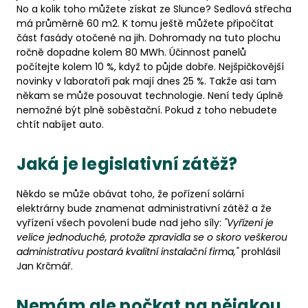
No a kolik toho můžete získat ze Slunce? Sedlová střecha
má průměrně 60 m2. K tomu ještě můžete připočítat
část fasády otočené na jih. Dohromady na tuto plochu
ročně dopadne kolem 80 MWh. Účinnost panelů
počítejte kolem 10 %, když to půjde dobře. Nejšpičkovější
novinky v laboratoři pak mají dnes 25 %. Takže asi tam
někam se může posouvat technologie. Není tedy úplně
nemožné být plně soběstační. Pokud z toho nebudete
chtít nabíjet auto.
Jaká je legislativní zátěž?
Někdo se může obávat toho, že pořízení solární
elektrárny bude znamenat administrativní zátěž a že
vyřízení všech povolení bude nad jeho síly:
"Vyřízení je
velice jednoduché, protože zpravidla se o skoro veškerou
administrativu postará kvalitní instalační firma,"
prohlásil
Jan Krčmář.
Nemám ale počkat na nějakou