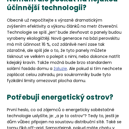
účinnější technologii?
Obecně už nepočítejte s výrazně dramatickým
zvýšením efektivity a výkonu článků na metr čtvereční.
Technologie se spíš „jen“ bude zlevňovat a panely budou
vyrobeny ekologičtěji. Nová generace na bázi perovskitu
má mít účinnost 16 %, což zdánlivě není zase tak
zázračné, ale spíš jde o to, že tyto panely můžete
tisknout ve velkém a polepit s nimi, nebo dokonce natřít
kdejaký kravín. Takže možná bude brzo standardem
solární fasáda domu a
žaluzie
. Ale pokud si tím nechcete
zaplácat celou zahradu, pro soukromníky bude tyto
fyzikální limity omezovat plocha domu.
Potřebuji energetický ostrov?
První heslo, co od zájemců o energeticky soběstačné
technologie uslyšíte, je: „a je to ostrov“? Tedy to, jestli je
dům vůbec připojen na soustavu distribuční sítě. Také se
tomu říká off-grid. Samozřejmě, pokud máte chatu v