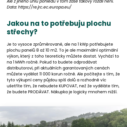
Ale z jiného úhlu pohledu v tom zase takový rozdíl není.
Data: https://re.jrc.ec.europa.eu/
Jakou na to potřebuju plochu
střechy?
Je to vysoce zprůměrované, ale na 1 kWp potřebujete
plochu panelů 8 až 10 m2. To je ale maximální optimální
výkon, který z toho teoreticky můžete dostat. Vychází to
na 1 MWh ročně. Pokud to budete odprodávat
distributorovi, při aktuálních garantovaných cenách
můžete vydělat 11 000 korun ročně. Ale počítejte s tím, že
tyto výkupní ceny půjdou spíš dolů a rozhodně víc
ušetříte tím, že nebudete KUPOVAT, než že vyděláte tím,
že budete PRODÁVAT. Nákupka je logicky mnohem nižší.