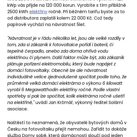
kWp vás přijde na 120 000 korun. Vyrobíte s tím přibližně
2500 kWh
elektřiny
ročně. Při běžném tarifu byste za to
od distributora zaplatili kolem 22 000 Kč. Což tedy
papírově vychází na návratnost 5let.
"Návratnost je v řádu několika let, jsou ale velké rozdíly v
tom, zda si zákazník k fotovoltaice pořídí i baterii, či
tepelné čerpadlo, anebo zda doma ohřívá vodu
elektřinou či plynem. Další faktor může být, zda zákazník
plánuje pořízení elektromobilu, který bude napájet z
domácí fotovoltaiky. Obecně lze ale návratnost
individuálně velice zjednodušeně spočítat podle toho, že
průměrně velká domácí elektrárna o výkonu 6 kilowatt
vyrobí 6 Megawatthodin elektřiny ročně. Podle vlastní
spotřeby si pak lze spočítat, kolik elektrárna ročně ušetří
na elektřině,"
uvádí Jan Krčmář, výkonný ředitel Solární
asociace.
Naštěstí to neznamená, že obyvatelé bytových domů v
Česku na fotovoltaiku přejít nemohou. Zařídit to dokáže
služba Domy sobě, která domácnosti sloučí pod jeden