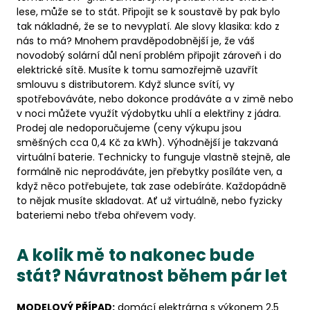
lese, může se to stát. Připojit se k soustavě by pak bylo
tak nákladné, že se to nevyplatí. Ale slovy klasika: kdo z
nás to má? Mnohem pravděpodobnější je, že váš
novodobý solární důl není problém připojit zároveň i do
elektrické sítě. Musíte k tomu samozřejmě uzavřít
smlouvu s distributorem. Když slunce svítí, vy
spotřebováváte, nebo dokonce prodáváte a v zimě nebo
v noci můžete využít výdobytku uhlí a elektřiny z jádra.
Prodej ale nedoporučujeme (ceny výkupu jsou
směšných cca 0,4 Kč za kWh). Výhodnější je takzvaná
virtuální baterie. Technicky to funguje vlastně stejně, ale
formálně nic neprodáváte, jen přebytky posíláte ven, a
když něco potřebujete, tak zase odebíráte. Každopádně
to nějak musíte skladovat. Ať už virtuálně, nebo fyzicky
bateriemi nebo třeba ohřevem vody.
A kolik mě to nakonec bude
stát? Návratnost během pár let
MODELOVÝ PŘÍPAD:
domácí elektrárna s výkonem 2,5