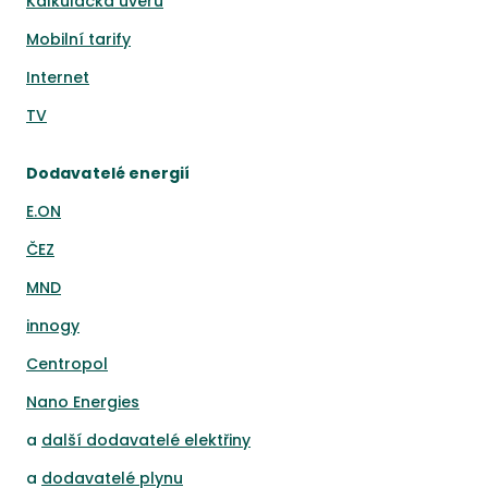
Kalkulačka úvěrů
Mobilní tarify
Internet
TV
Dodavatelé energií
E.ON
ČEZ
MND
innogy
Centropol
Nano Energies
a
další dodavatelé elektřiny
a
dodavatelé plynu