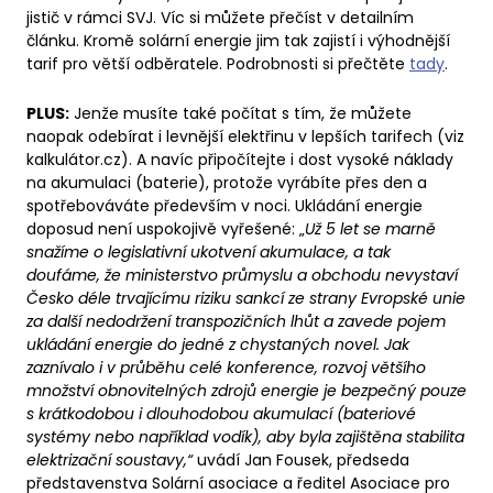
jistič v rámci SVJ. Víc si můžete přečíst v detailním
článku. Kromě solární energie jim tak zajistí i výhodnější
tarif pro větší odběratele. Podrobnosti si přečtěte
tady
.
PLUS:
Jenže musíte také počítat s tím, že můžete
naopak odebírat i levnější elektřinu v lepších tarifech (viz
kalkulátor.cz). A navíc připočítejte i dost vysoké náklady
na akumulaci (baterie), protože vyrábíte přes den a
spotřebováváte především v noci. Ukládání energie
doposud není uspokojivě vyřešené: „
Už 5 let se marně
snažíme o legislativní ukotvení akumulace, a tak
doufáme, že ministerstvo průmyslu a obchodu nevystaví
Česko déle trvajícímu riziku sankcí ze strany Evropské unie
za další nedodržení transpozičních lhůt a zavede pojem
ukládání energie do jedné z chystaných novel. Jak
zaznívalo i v průběhu celé konference, rozvoj většího
množství obnovitelných zdrojů energie je bezpečný pouze
s krátkodobou i dlouhodobou akumulací (bateriové
systémy nebo například vodík), aby byla zajištěna stabilita
elektrizační soustavy,“
uvádí Jan Fousek, předseda
představenstva Solární asociace a ředitel Asociace pro