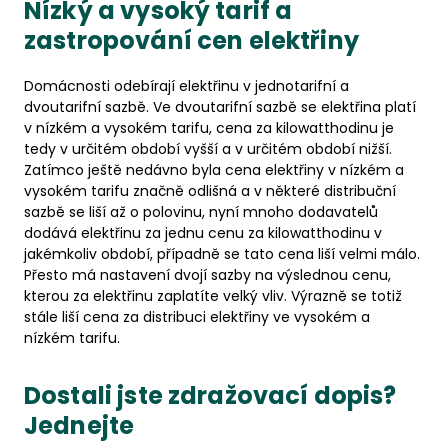
Nízký a vysoký tarif a
zastropování cen elektřiny
Domácnosti odebírají elektřinu v jednotarifní a
dvoutarifní sazbě. Ve dvoutarifní sazbě se elektřina platí
v nízkém a vysokém tarifu, cena za kilowatthodinu je
tedy v určitém období vyšší a v určitém období nižší.
Zatímco ještě nedávno byla cena elektřiny v nízkém a
vysokém tarifu značně odlišná a v některé distribuční
sazbě se liší až o polovinu, nyní mnoho dodavatelů
dodává elektřinu za jednu cenu za kilowatthodinu v
jakémkoliv období, případně se tato cena liší velmi málo.
Přesto má nastavení dvojí sazby na výslednou cenu,
kterou za elektřinu zaplatíte velký vliv. Výrazně se totiž
stále liší cena za distribuci elektřiny ve vysokém a
nízkém tarifu.
Dostali jste zdražovací dopis?
Jednejte