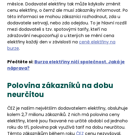
měsíce. Dodavatel elektřiny tak může kdykoliv změnit
cenu elektřiny, o čemž ale musí zákazníky informovat. Po
této informaci se mohou zákazníci rozhodnout, zda u
dodavatele setrvají, nebo zda odejdou. To je hlavní rozdíl
mezi dodavateli s tzv. spotovými tarify, kteří na
zdražování neupozorňují a u kterých se mění cena
elektřiny každý den v závislosti na
ceně elektřiny na
burze
.
Přečtěte si:
Burza elektřiny ničí společnost. Jaká je
náprava?
Polovina zákazníků na dobu
neurčitou
ČEZ je naším největším dodavatelem elektřiny, obsluhuje
kolem 2,7 milionu zákazníků. Z nich má polovina ceny
elektřiny, které jsou fixované na určité období od jednoho
roku do tří, polovina pak využívá tarif na dobu neurčitou.
Těmto zákazníkům během roku
ČEZ
cenu nezvyšoval,