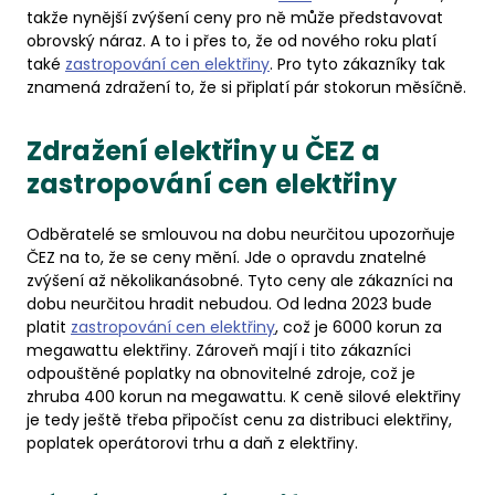
takže nynější zvýšení ceny pro ně může představovat
obrovský náraz. A to i přes to, že od nového roku platí
také
zastropování cen elektřiny
. Pro tyto zákazníky tak
znamená zdražení to, že si připlatí pár stokorun měsíčně.
Zdražení elektřiny u ČEZ a
zastropování cen elektřiny
Odběratelé se smlouvou na dobu neurčitou upozorňuje
ČEZ na to, že se ceny mění. Jde o opravdu znatelné
zvýšení až několikanásobné. Tyto ceny ale zákazníci na
dobu neurčitou hradit nebudou. Od ledna 2023 bude
platit
zastropování cen elektřiny
, což je 6000 korun za
megawattu elektřiny. Zároveň mají i tito zákazníci
odpouštěné poplatky na obnovitelné zdroje, což je
zhruba 400 korun na megawattu. K ceně silové elektřiny
je tedy ještě třeba připočíst cenu za distribuci elektřiny,
poplatek operátorovi trhu a daň z elektřiny.