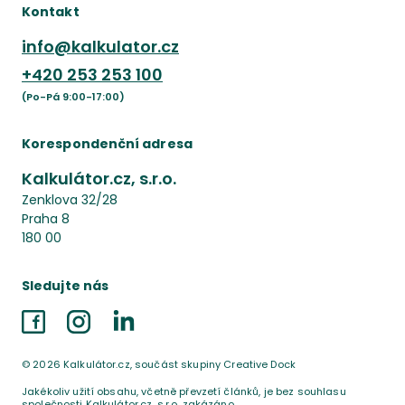
Kontakt
info@kalkulator.cz
+420
253 253 100
(Po-Pá 9:00-17:00)
Korespondenční adresa
Kalkulátor.cz, s.r.o.
Zenklova 32/28
Praha 8
180 00
Sledujte nás
Facebook
Instagram
LinkedIn
©
2026
Kalkulátor.cz, součást skupiny Creative Dock
Jakékoliv užití obsahu, včetně převzetí článků, je bez souhlasu
společnosti Kalkulátor.cz, s.r.o. zakázáno.