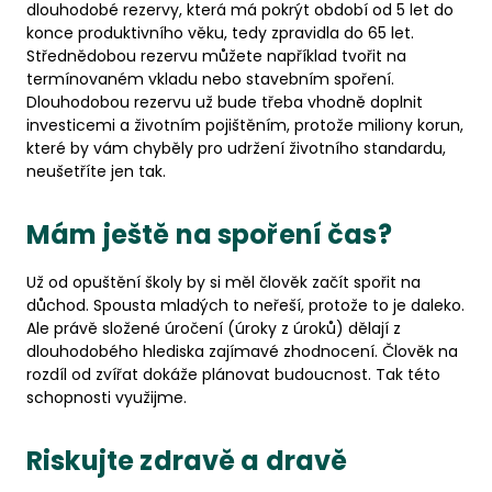
dlouhodobé rezervy, která má pokrýt období od 5 let do
konce produktivního věku, tedy zpravidla do 65 let.
Střednědobou rezervu můžete například tvořit na
termínovaném vkladu nebo stavebním spoření.
Dlouhodobou rezervu už bude třeba vhodně doplnit
investicemi a životním pojištěním, protože miliony korun,
které by vám chyběly pro udržení životního standardu,
neušetříte jen tak.
Mám ještě na spoření čas?
Už od opuštění školy by si měl člověk začít spořit na
důchod. Spousta mladých to neřeší, protože to je daleko.
Ale právě složené úročení (úroky z úroků) dělají z
dlouhodobého hlediska zajímavé zhodnocení. Člověk na
rozdíl od zvířat dokáže plánovat budoucnost. Tak této
schopnosti využijme.
Riskujte zdravě a dravě