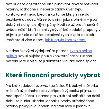
Než budete dostatečně disciplinovaní, abyste vytvářeli
rezervy, rozhodně si neberte žádný úvěr typu
kontokorent nebo kreditní karta, se kterými se dá
bezhlavě utrácet. Má se to s nimi jako s ohněm – jsou
dobrými sluhy, ale zlými pány. Hodí se už pro „finančně
uvědomělé“, kteří s nimi vykrývají krátkodobé propady v
příjmu, jež ale dokážou relativně rychle zpět doplatit.
Přečtěte si více o tom,
jak funguje kontokorent
.
S jednorázovými výdaji může pomoci
rychlá online
půjčka
, kdy si půjčíte pouze konkrétní částku, kterou
potřebujete a víte, že ji dokážete v blízké době splatit.
Které finanční produkty vybrat
Pro krátkodobou rezervu, která slouží k pokrytí několika
měsíců až jednoho roku v případě výpadku příjmu, se
hodí spořicí účet. Finance pro zajištění polštáře na delší
dobu se budou skládat jednak z tvorby střednědobé
rezervy pokrývající období na čtyři roky a jednak z