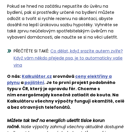
Pokud se hned na začátku nepustíte do úvěru na
bydlení, pak si prostředky určené na bydlení můžete
odložit a tvořit si rychle rezervu na akontaci, abyste
dosáhli na lepší úrokovou sazbu hypotéky. Vyhněte se
také zprvu neúčelovým spotřebitelským úvěrům na
vybavení domácnosti, ale naučte se si na věci ušetřit.
PŘEČTĚTE SI TAKÉ:
Co dělat, když srazíte autem zvíře?
Když vám někdo přejede psa, je to automaticky vaše
vina
O nás:
Kalkulátor.cz
srovnává
ceny elektřiny a
plynu
a
pojištění
. Je to první projekt podobného
typu v ČR, který je opravdu fér. Chceme s
ním energošmejdy konečně zatlačit do kouta. Na
Kalkulátoru všechny výpočty fungují okamžitě, celé
a bez otravných telefonátů.
Můžete tak teď na energiích ušetřit tisíce korun
ročně.
Naše výpočty zahrnují všechny aktuálně dostupné