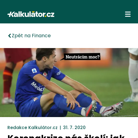
Kalkulátor.cz
Ote
Zpět na Finance
Redakce Kalkulátor.cz
|
31. 7. 2020