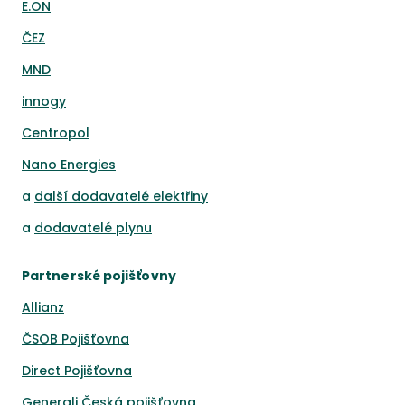
E.ON
ČEZ
MND
innogy
Centropol
Nano Energies
a
další dodavatelé elektřiny
a
dodavatelé plynu
Partnerské pojišťovny
Allianz
ČSOB Pojišťovna
Direct Pojišťovna
Generali Česká pojišťovna