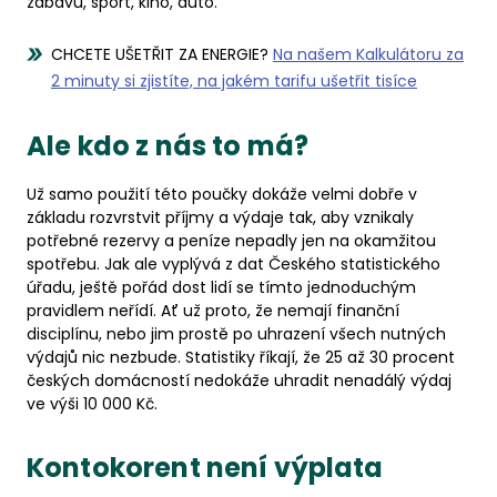
zábavu, sport, kino, auto.
CHCETE UŠETŘIT ZA ENERGIE?
Na našem Kalkulátoru za
2 minuty si zjistíte, na jakém tarifu ušetřit tisíce
Ale kdo z nás to má?
Už samo použití této poučky dokáže velmi dobře v
základu rozvrstvit příjmy a výdaje tak, aby vznikaly
potřebné rezervy a peníze nepadly jen na okamžitou
spotřebu. Jak ale vyplývá z dat Českého statistického
úřadu, ještě pořád dost lidí se tímto jednoduchým
pravidlem neřídí. Ať už proto, že nemají finanční
disciplínu, nebo jim prostě po uhrazení všech nutných
výdajů nic nezbude. Statistiky říkají, že 25 až 30 procent
českých domácností nedokáže uhradit nenadálý výdaj
ve výši 10 000 Kč.
Kontokorent není výplata