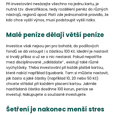
Při investování nesázejte všechno na jednu kartu, je
nutná tzv. diverzifikace, tedy rozdělení peněz do různých
nástrojů, regionů apod. Platí zde jednoznačně pravidlo, že
kdo chce vyšší výnos, musí podstoupit vyšší riziko.
Malé peníze dělají větší peníze
Investice však nejsou jen pro bohaté, do podílových
fondů se dá vstoupit i s částkou 100 Kč. Ideální je nastavit
si trvalý příkaz a už se o nic nestarat. Pokud nepatříte
mezi disciplinované „odkládače“ , existují také různé
vychytávky. Třeba investování při každé platbě kartou,
které nabízí například Equabank. Tam si můžete nastavit,
jak často a jaké částky (například 10, 20 nebo 50 Kč)
chcete střádat při každém placení kartou. Jakmile
nastřádaná částka dosáhne 100 korun, peníze se
investují. Nakupujete a současně investujete.
Šetření je nakonec menší stres