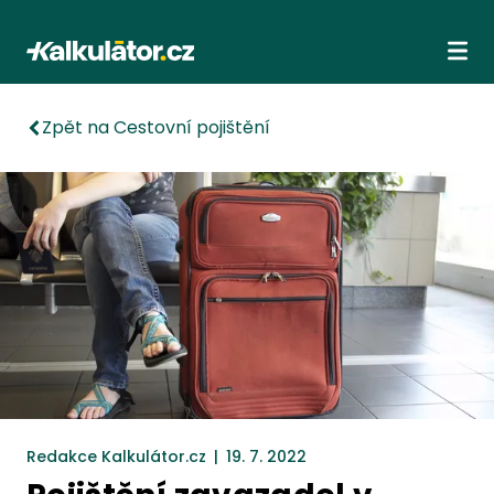
Kalkulátor.cz
Ote
Zpět na Cestovní pojištění
Redakce Kalkulátor.cz
|
19. 7. 2022