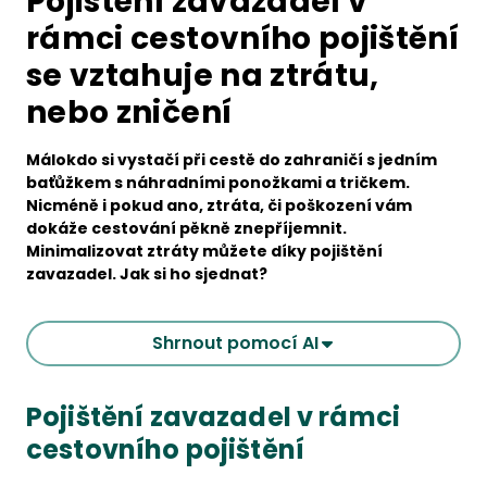
Pojištění zavazadel v
rámci cestovního pojištění
se vztahuje na ztrátu,
nebo zničení
Málokdo si vystačí při cestě do zahraničí s jedním
baťůžkem s náhradními ponožkami a tričkem.
Nicméně i pokud ano, ztráta, či poškození vám
dokáže cestování pěkně znepříjemnit.
Minimalizovat ztráty můžete díky pojištění
zavazadel. Jak si ho sjednat?
Shrnout pomocí AI
Pojištění zavazadel v rámci
cestovního pojištění