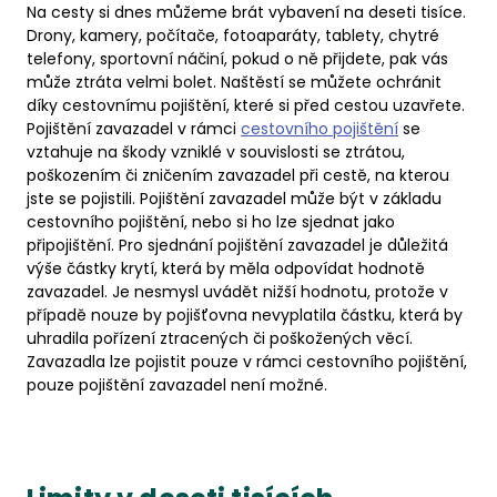
Na cesty si dnes můžeme brát vybavení na deseti tisíce.
Drony, kamery, počítače, fotoaparáty, tablety, chytré
telefony, sportovní náčiní, pokud o ně přijdete, pak vás
může ztráta velmi bolet. Naštěstí se můžete ochránit
díky cestovnímu pojištění, které si před cestou uzavřete.
Pojištění zavazadel v rámci
cestovního pojištění
se
vztahuje na škody vzniklé v souvislosti se ztrátou,
poškozením či zničením zavazadel při cestě, na kterou
jste se pojistili. Pojištění zavazadel může být v základu
cestovního pojištění, nebo si ho lze sjednat jako
připojištění. Pro sjednání pojištění zavazadel je důležitá
výše částky krytí, která by měla odpovídat hodnotě
zavazadel. Je nesmysl uvádět nižší hodnotu, protože v
případě nouze by pojišťovna nevyplatila částku, která by
uhradila pořízení ztracených či poškožených věcí.
Zavazadla lze pojistit pouze v rámci cestovního pojištění,
pouze pojištění zavazadel není možné.