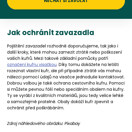
NECHAT SI ZAVOLAT
Jak ochránit zavazadla
Pojištění zavazadel rozhodně doporučujeme, tak jako i
další kroky, které mohou zamezit ztrátě nebo poškození
vašich kufrů. Mezi takové základní pomůcky patří
označení kufru visačkou
. Díky tomu dokážete na letišti
rozeznat vlastní kufr, ale při případné ztrátě vás mohou
nálezci pomocí údajů na visačce jednoduše kontaktovat.
Dobrou volbou je také ochrana cestovního kufru. Pomoci
si můžete pevnou fólií nebo speciálním obalem na kufry.
Ty se vyrábí z kvalitních materiálů, jsou tedy velice lehké
a samozřejmě pratelné. Obaly dokáží kufr zpevnit a
ochránit před poškrábáním.
Zdroj náhledového obrázku:
Pixabay