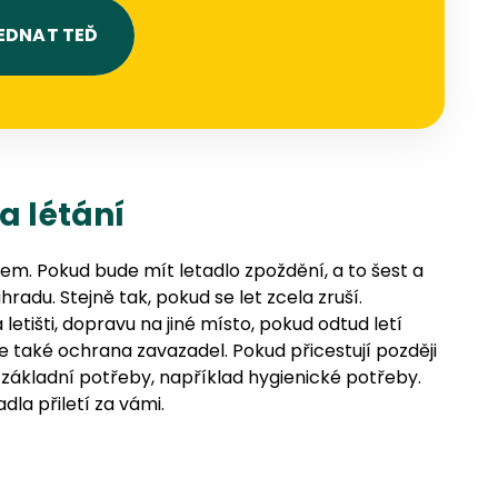
EDNAT TEĎ
a létání
m. Pokud bude mít letadlo zpoždění, a to šest a
radu. Stejně tak, pokud se let zcela zruší.
tišti, dopravu na jiné místo, pokud odtud letí
e také ochrana zavazadel. Pokud přicestují později
i základní potřeby, například hygienické potřeby.
la přiletí za vámi.