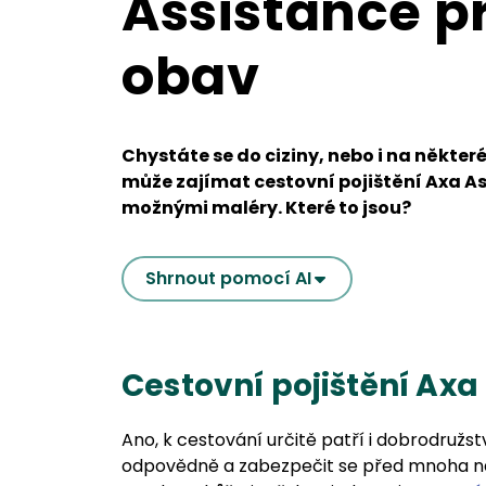
Assistance p
obav
Chystáte se do ciziny, nebo i na někter
může zajímat cestovní pojištění Axa A
možnými maléry. Které to jsou?
Shrnout pomocí AI
Cestovní pojištění Axa
Ano, k cestování určitě patří i dobrodružs
odpovědně a zabezpečit se před mnoha náh