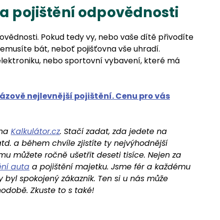
 a pojištění odpovědnosti
povědnosti. Pokud tedy vy, nebo vaše dítě přivodíte
musíte bát, neboť pojišťovna vše uhradí.
elektroniku, nebo sportovní vybavení, které má
rázově nejlevnější pojištění. Cenu pro vás
 na
Kalkulátor.cz
. Stačí zadat, zda jedete na
d. a během chvíle zjistíte ty nejvýhodnější
rému můžete ročně ušetřit deseti tisíce. Nejen za
ění auta
a pojištění majetku. Jsme fér a každému
y byl spokojený zákazník. Ten si u nás může
odobě. Zkuste to s také!