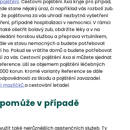
pojištění
. Cestovní pojištění Axa kryje pro případ,
de stane nějaký úraz, či například vás rozbolí zub.
že pojišťovna za vás uhradí nezbytná vyšetření
ření, případně hospitalizaci v nemocnici. V rámci
také ošetřit bolavý zub, obdržíte léky a v na
hledání horskou službou a přeprava vrtulníkem,
stále ve stavu nemocných a budete potřebovat
adí ho. Pokud se vrátíte domů a budete potřebovat
eší za vás. Cestovní pojištění Axa si můžete sjednat
Reference. Liší se objemem pojištění léčebných
0 000 korun. Kromě varianty Reference se dále
 odpovědnosti za škodu a pojištění zavazadel.
ní mazlíčků
a cestování letadel.
a pomůže v případě
užít také nejrůznějších asistenčních služeb. Ty