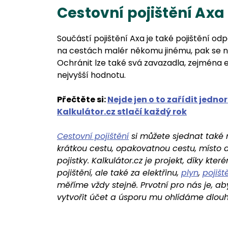
Cestovní pojištění Axa
Součástí pojištění Axa je také pojištění od
na cestách malér někomu jinému, pak se ne
Ochránit lze také svá zavazadla, zejména 
nejvyšší hodnotu.
Přečtěte si:
Nejde jen o to zařídit jedno
Kalkulátor.cz stlačí každý rok
Cestovní pojištění
si můžete sjednat také
krátkou cestu, opakovatnou cestu, místo at
pojistky. Kalkulátor.cz je projekt, díky kte
pojištění, ale také za elektřinu,
plyn
,
pojišt
měříme vždy stejně. Prvotní pro nás je, ab
vytvořit účet a úsporu mu ohlídáme dlouh