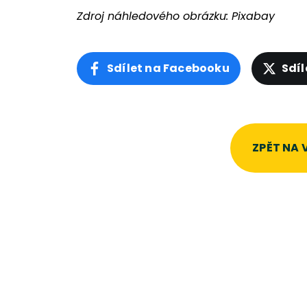
Zdroj náhledového obrázku:
Pixabay
Sdílet na Facebooku
Sdíl
ZPĚT NA