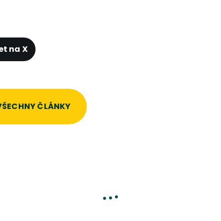
et na X
 VŠECHNY ČLÁNKY