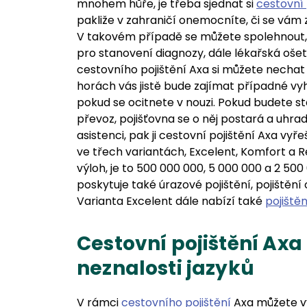
mnohem hůře, je třeba sjednat si
cestovní 
pakliže v zahraničí onemocníte, či se vám z
V takovém případě se můžete spolehnout, 
pro stanovení diagnozy, dále lékařská ošet
cestovního pojištění Axa si můžete nechat 
horách vás jistě bude zajímat případné vy
pokud se ocitnete v nouzi. Pokud budete 
převoz, pojišťovna se o něj postará a uhr
asistenci, pak ji cestovní pojištění Axa vyř
ve třech variantách, Excelent, Komfort a 
výloh, je to 500 000 000, 5 000 000 a 2 50
poskytuje také úrazové pojištění, pojištění
Varianta Excelent dále nabízí také
pojiště
Cestovní pojištění Ax
neznalosti jazyků
V rámci
cestovního pojištění
Axa můžete vy