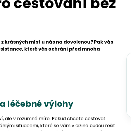
ro cestování bez
é z krásných míst u nás na dovolenou? Pak vás
ssistance, které vás ochrání před mnoha
 a léčebné výlohy
tví, ale v rozumné míře. Pokud chcete cestovat
lými situacemi, které se vám v cizině budou řešit