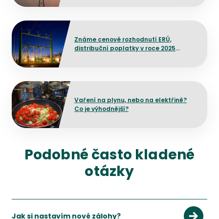
Přejít na detail článku
Známe cenové rozhodnutí ERÚ,
distribuční poplatky v roce 2025
výrazněji neporostou
Přejít na detail článku
Vaření na plynu, nebo na elektřině?
Co je výhodnější?
Podobné často kladené
otázky
Jak si nastavím nové zálohy?