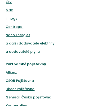
ČEZ
MND
innogy
Centropol
Nano Energies
a
další dodavatelé elektřiny
a
dodavatelé plynu
Partnerské pojišťovny
Allianz
ČSOB Pojišťovna
Direct Pojišťovna
Generali Česká pojišťovna
Kooperativa