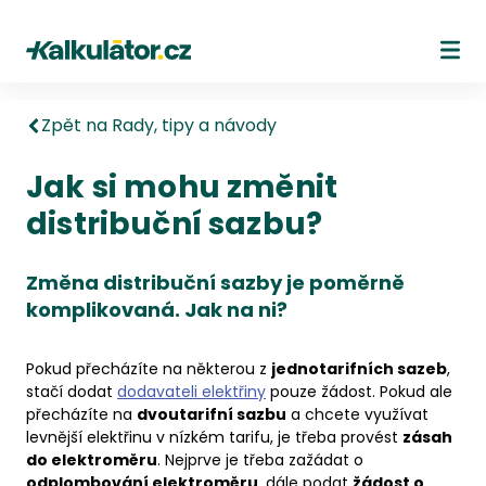
Kalkulátor.cz
Ote
Zpět na Rady, tipy a návody
Jak si mohu změnit
distribuční sazbu?
Změna distribuční sazby je poměrně
komplikovaná. Jak na ni?
Pokud přecházíte na některou z
jednotarifních sazeb
,
stačí dodat
dodavateli elektřiny
pouze žádost. Pokud ale
přecházíte na
dvoutarifní sazbu
a chcete využívat
levnější elektřinu v nízkém tarifu, je třeba provést
zásah
do elektroměru
. Nejprve je třeba zažádat o
odplombování elektroměru
, dále podat
žádost o