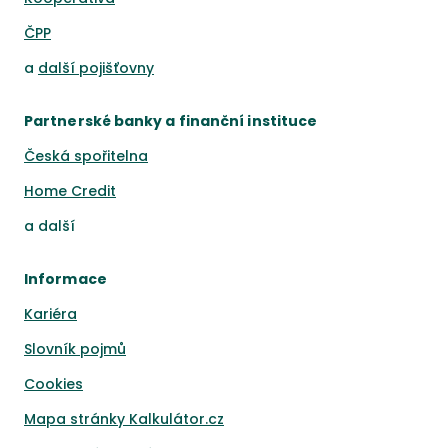
ČPP
a
další pojišťovny
Partnerské banky a finanční instituce
Česká spořitelna
Home Credit
a
další
Informace
Kariéra
Slovník pojmů
Cookies
Mapa stránky Kalkulátor.cz