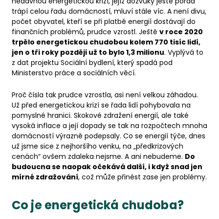
nedávnou energetickou krizí, jejíž dozvuky ještě pořád
trápí celou řadu domácností, mluví stále víc. A není divu,
počet obyvatel, kteří se při platbě energií dostávají do
finančních problémů, prudce vzrostl. Ještě
v roce 2020
trpělo energetickou chudobou kolem 770 tisíc lidí,
jen o tři roky později už to bylo 1,3 milionu
. Vyplývá to
z dat projektu Sociální bydlení, který spadá pod
Ministerstvo práce a sociálních věcí.
Proč čísla tak prudce vzrostla, asi není velkou záhadou.
Už před energetickou krizí se řada lidí pohybovala na
pomyslné hranici. Skokové zdražení energií, ale také
vysoká inflace a její dopady se tak na rozpočtech mnoha
domácností výrazně podepsaly. Co se energií týče, dnes
už jsme sice z nejhoršího venku, na „předkrizových
cenách“ ovšem zdaleka nejsme. A ani nebudeme.
Do
budoucna se naopak očekává další, i když snad jen
mírné zdražování
, což může přinést zase jen problémy.
Co je energetická chudoba?