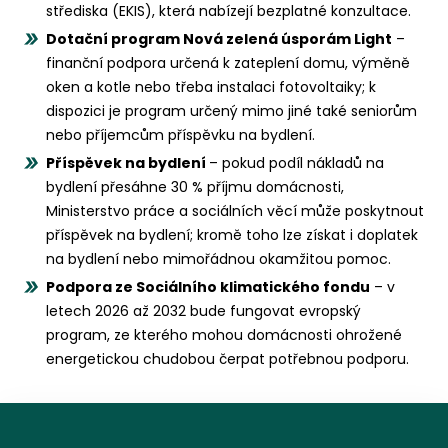
střediska (EKIS), která nabízejí bezplatné konzultace.
Dotační program Nová zelená úsporám Light
–
finanční podpora určená k zateplení domu, výměně
oken a kotle nebo třeba instalaci fotovoltaiky; k
dispozici je program určený mimo jiné také seniorům
nebo příjemcům příspěvku na bydlení.
Příspěvek na bydlení
– pokud podíl nákladů na
bydlení přesáhne 30 % příjmu domácnosti,
Ministerstvo práce a sociálních věcí může poskytnout
příspěvek na bydlení; kromě toho lze získat i doplatek
na bydlení nebo mimořádnou okamžitou pomoc.
Podpora ze Sociálního klimatického fondu
– v
letech 2026 až 2032 bude fungovat evropský
program, ze kterého mohou domácnosti ohrožené
energetickou chudobou čerpat potřebnou podporu.