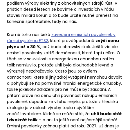
podílem výroby elektřiny z obnovitelných zdrojů růst. V
příštích deseti letech se bavíme o investicích v řádu
stovek miliard korun a to bude určitě nutné přenést na
konečné spotřebitele, tedy na nás.
Kromě toho nás čeká
zavedení emisních povolenek v
rámci systému ETS2
, které pravděpodobně
zvýší cenu
plynu až o 30 %
, což bude obrovský skok. Ještě víc ale
emisní povolenky zatíží domácnosti, které topí uhlím. O
těch se v souvislosti s energetickou chudobou zatím
tolik nemluvilo, protože uhlí bylo dlouhodobě levné a
výrazněji nezdražovalo. Často jsou to ovšem
domácnosti, které si jiný zdroj vytápění nemohou dovolit
a pohybují se na pomyslné hranici energetické chudoby,
takže jakékoliv zdražení pro ně může být zásadní. A
přitom právě na cenu uhlí povinnost nákupu emisních
povolenek dopadne ze všeho nejvíc, protože z hlediska
ekologie je v oblasti výroby tepla největším
znečišťovatelem. Klidně se může stát, že
uhlí bude stát
i dvakrát tolik
– a ani to ještě není nejčernější scénář.
Emisní povolenky začnou platit od roku 2027, už dnes je