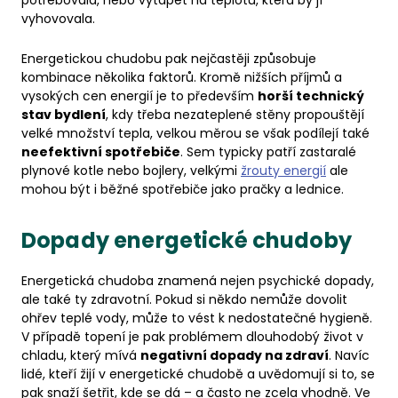
potřebovala, nebo vytápět na teplotu, která by jí
vyhovovala.
Energetickou chudobu pak nejčastěji způsobuje
kombinace několika faktorů. Kromě nižších příjmů a
vysokých cen energií je to především
horší technický
stav bydlení
, kdy třeba nezateplené stěny propouštějí
velké množství tepla, velkou měrou se však podílejí také
neefektivní spotřebiče
. Sem typicky patří zastaralé
plynové kotle nebo bojlery, velkými
žrouty energií
ale
mohou být i běžné spotřebiče jako pračky a lednice.
Dopady energetické chudoby
Energetická chudoba znamená nejen psychické dopady,
ale také ty zdravotní. Pokud si někdo nemůže dovolit
ohřev teplé vody, může to vést k nedostatečné hygieně.
V případě topení je pak problémem dlouhodobý život v
chladu, který mívá
negativní dopady na zdraví
. Navíc
lidé, kteří žijí v energetické chudobě a uvědomují si to, se
pak snaží šetřit, kde se dá – a často ne zcela vhodně. Ve