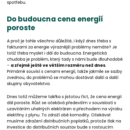
spotřebu.
Do budoucna cena energií
poroste
A proč je tohle všechno důležité, i když dnes třeba s
fakturami za energie výraznější problémy nemáte? Je
totiž třeba myslet i dál do budoucna. Energetická
chudoba je problém, který tady s námi bude dlouhodobě
–
a zřejmě ještě ve větším rozměru než dnes
.
Primárně souvisí s cenami energií, takže jakmile se sazby
zvednou, do problémů se mohou dostávat další a další
skupiny obyvatelstva.
Dnes totiž můžeme takřka s jistotou říct, že cena energií
dál poroste. Růst se očekává především v souvislosti s
uzavíráním uhelných elektráren a přechodem na výrobu
elektřiny z plynu. To zdraží obě komodity. Očekávat
musíme zdražení distribučních poplatků, protože tlak na
investice do distribučních soustav bude s rostoucím