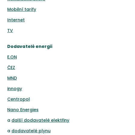
Mobilní tarify
Internet
TV
Dodavatelé energií
E.ON
ČEZ
MND
innogy
Centropol
Nano Energies
a
další dodavatelé elektřiny
a
dodavatelé plynu