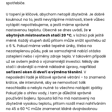
spotřebiče.
U topení je klíčové, abychom netopili zbytečně. Je dobré
kouknout na to, jestli nevytápíme místnosti, které vůbec
vytápět nepotřebujeme, a jestli máme správně
nastavenou teplotu. Obecně se dnes uvádí, že
v
obytných místnostech stačí 20 °C
, v ložnici pak ještě
méně. Každý stupeň dolů přitom může snížit spotřebu až
o 6 %. Pokud máme velké tepelné úniky, třeba na
nezateplenou půdu, pak se samozřejmě nabízí otázka
zateplení nebo i výměny zdroje tepla. V takovém případě
už se ovšem jedná o významnější investici. Někdy ale
stačí i drobnější a méně nákladné úpravy, například
seřízení oken či dveří a výměna těsnění
. V
neposlední řadě je klíčové správné větrání – to znamená
krátce, ale intenzivně, aby se nemovitost tolik
neochladila a nebylo nutné to všechno natápět zpátky.
Pokud jde o ohřev vody, i tam je důležité správné
používání bojleru. Spousta lidí ho má nastavený na
zbytečně vysokou teplotu, přitom rozdíl mezi nahříváním
na 45 a 60 °C může znamenat klidně dvojnásobnou