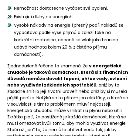
Nemožnost dostatečně vytápět své bydlení.
Existující dluhy na energiích.
Vysoké náklady na energie (přesný podíl nákladů se
vypočítává podle výše příjmů a záleží také na
konkrétní metodice, obecně se však jako hranice
udává hodnota kolem 20 % z čistého příjmu
domácnosti).
Zjednodušeně řečeno to znamená, že
v energetické
chudobě je taková domácnost, která si z finančních
důvodů nemůže dovolit topení, ohřev vody, svícení
nebo využívání základních spotřebičů
, aniž by to
zásadně snížilo její životní úroveň nebo aniž by si musela
půjčit peníze. Netýká se to přitom jen elektřiny, o které se
v souvislosti s tímto problémem mluví nejčastěji.
Energetická chudoba může vznikat i u plynu nebo uhlí.
Zkrátka platí, že postižená je každá domácnost, která se
musí omezovat kvůli tomu, aby mohla využívat energie.
Stačí už „jen“ to, že nemůže ohřívat vodu tak, jak by