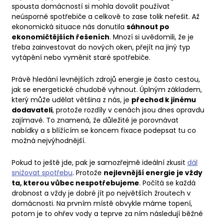
spousta domácností si mohla dovolit používat
neúsporné spotřebiče a celkově to zase tolik neřešit. Až
ekonomická situace nás donutila
sáhnout po
ekonomičtějších řešeních
. Mnozí si uvědomili, že je
třeba zainvestovat do nových oken, přejít na jiný typ
vytápění nebo vyměnit staré spotřebiče.
Právě hledání levnějších zdrojů energie je často cestou,
jak se energetické chudobě vyhnout. Úplným základem,
který může udělat většina z nás, je
přechod k jinému
dodavateli
, protože rozdíly v cenách jsou dnes opravdu
zajímavé. To znamená, že důležité je porovnávat
nabídky a s blížícím se koncem fixace podepsat tu co
možná nejvýhodnější.
Pokud to ještě jde, pak je samozřejmě ideální zkusit
dál
snižovat spotřebu
. Protože
nejlevnější energie je vždy
ta, kterou vůbec nespotřebujeme
. Počítá se každá
drobnost a vždy je dobré jít po největších žroutech v
domácnosti. Na prvním místě obvykle máme topení,
potom je to ohřev vody a teprve za ním následují běžné