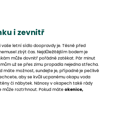
ku i zevnitř
ci vaše letní sídlo doopravdy je. Těsně před
emusel zbýt čas. Nejdůležitějším bodem je
škám může dovnitř pořádně zatékat. Pár minut
trámům už se přes zimu propadla nejedna střecha.
 máte možnost, sundejte je, případně je pečlivě
ě nechcete, aby se kvůli ucpanému okapu voda
stěny či nábytek. Nánosy v okapech také rády
se může roztrhnout. Pokud máte
okenice,