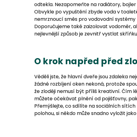
odtekla. Nezapomeňte na radiátory, bojler
Obvykle po vypuštění zbyde voda v toaletě,
nemrznoucí směs pro vodovodní systémy ne
Doporučujeme také zaizolovat vodoměr, ab
nejlevnější způsob je zevnitř vystlat skříň
O krok napřed před zlo
Věděli jste, že hlavní dveře jsou zdaleka n
žádné rozbíjení oken nekoná, protože spo
že zloději nemusí být příliš kreativní. Čí
můžete očekávat plnění od pojišťovny, pak
Přemýšlejte, co sdílíte na sociálních sítíc
polohou, si někdo může snadno vyložit jak