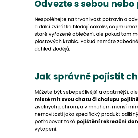
Odvezte s sebou nebo 
Nespoléhejte na trvanlivost potravin a odv
a další zvířátka hledají cokoliv, co jim umo
staré vyřazené oblečení, ale pokud tam mát
plastových krabic. Pokud nemáte zabedněn
dohled zlodějů.
Jak správně pojistit c
Můžete být sebepečlivější a opatrnější, al
místě mít svou chatu či chalupu pojiš
živelných pohrom, a v mnohem menší míře v
nemovitosti jako specifický produkt odlišný 
potřebovat také
pojištění rekreační do
vytopení.