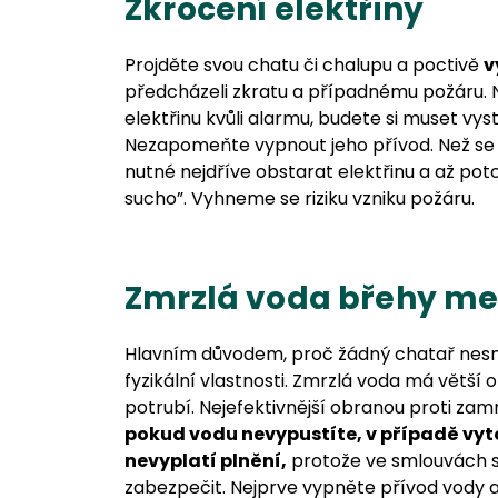
Zkrocení elektřiny
Projděte svou chatu či chalupu a poctivě
v
předcházeli zkratu a případnému požáru. Ná
elektřinu kvůli alarmu, budete si muset vys
Nezapomeňte vypnout jeho přívod. Než se
nutné nejdříve obstarat elektřinu a až pot
sucho”. Vyhneme se riziku vzniku požáru.
Zmrzlá voda břehy me
Hlavním důvodem, proč žádný chatař nesmí
fyzikální vlastnosti. Zmrzlá voda má větší
potrubí. Nejefektivnější obranou proti zam
pokud vodu nevypustíte, v případě vy
nevyplatí plnění,
protože ve smlouvách se
zabezpečit. Nejprve vypněte přívod vody 