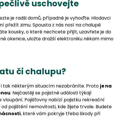
pečlivě uschovejte
ezte je radši domů, případně je vyhoďte. Hlodavci
žní přežít zimu. Spousta z nás nosí na chalupě
e kousky, o které nechcete přijít, uzavřete je do
é okenice, uložte dražší elektroniku někam mimo
hatu či chalupu?
e i tak některým situacím nezabráníte. Proto
je na
těnou
. Nejčastěji se pojistné události týkají
loupání. Pojišťovny nabízí pojistku rekreační
od pojištění nemovitosti, kde žijete trvale. Budete
mácnosti
, které vám pokryje třeba škody při