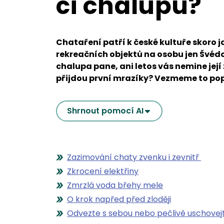
či chalupu?
Chataření patří k české kultuře skoro ja
rekreačních objektů na osobu jen Švéd
chalupa pane, ani letos vás nemine jej
přijdou první mrazíky? Vezmeme to po
Shrnout pomocí AI
Zazimování chaty zvenku i zevnitř
Zkrocení elektřiny
Zmrzlá voda břehy mele
O krok napřed před zloději
Odvezte s sebou nebo pečlivě uschovej