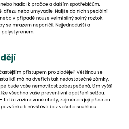
 nebo hadici k pračce a dalším spotřebičům.
 dřezu nebo umyvadle. Nalijte do nich speciální
bo v případě nouze velmi silný solný roztok.
y se mrazem neponičil. Nejjednodušší a
ku polystyrenem.
ději
ejčastějším přístupem pro zloděje? Většinou se
usta lidí má na dveřích tak nedostatečné zámky,
m lépe bude vaše nemovitost zabezpečená, tím vyšší
liže všechna vaše preventivní opatření selžou.
h – fotku zazimované chaty, zejména s její přesnou
o pozvánku k návštěvě bez vašeho souhlasu.