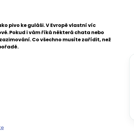
ko pivo ke guláši. V Evropě vlastní víc
ové. Pokud i vám říká některá chata nebo
í zazimování. Co všechno musíte zařídit, než
pořadě.
te