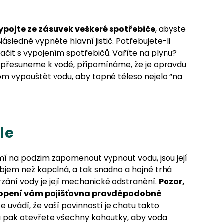
ypojte ze zásuvek veškeré spotřebiče
, abyste
sledně vypněte hlavní jistič. Potřebujete-li
tačit s vypojením spotřebičů. Vaříte na plynu?
 přesuneme k vodě, připomínáme, že je opravdu
om vypouštět vodu, aby topné těleso nejelo “na
le
 na podzim zapomenout vypnout vodu, jsou její
 objem než kapalná, a tak snadno a hojně trhá
rzání vody je její mechanické odstranění.
Pozor,
topení vám pojišťovna pravděpodobně
 uvádí, že vaší povinností je chatu takto
a pak otevřete všechny kohoutky, aby voda