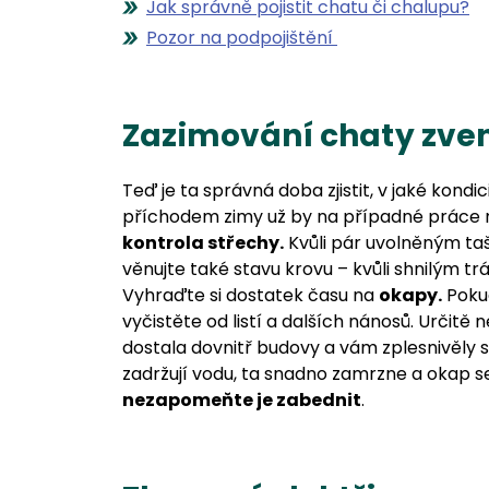
Jak správně pojistit chatu či chalupu?
Pozor na podpojištění
Zazimování chaty zven
Teď je ta správná doba zjistit, v jaké kondi
příchodem zimy už by na případné práce n
kontrola střechy.
Kvůli pár uvolněným ta
věnujte také stavu krovu – kvůli shnilým 
Vyhraďte si dostatek času na
okapy.
Pokud
vyčistěte od listí a dalších nánosů. Určit
dostala dovnitř budovy a vám zplesnivěly 
zadržují vodu, ta snadno zamrzne a okap 
nezapomeňte je zabednit
.