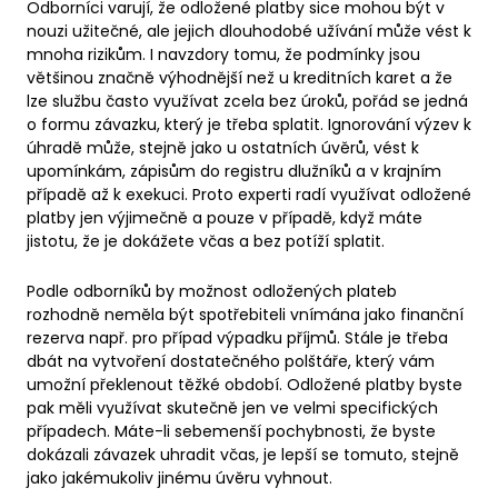
Odborníci varují, že odložené platby sice mohou být v
nouzi užitečné, ale jejich dlouhodobé užívání může vést k
mnoha rizikům. I navzdory tomu, že podmínky jsou
většinou značně výhodnější než u kreditních karet a že
lze službu často využívat zcela bez úroků, pořád se jedná
o formu závazku, který je třeba splatit. Ignorování výzev k
úhradě může, stejně jako u ostatních úvěrů, vést k
upomínkám, zápisům do registru dlužníků a v krajním
případě až k exekuci. Proto experti radí využívat odložené
platby jen výjimečně a pouze v případě, když máte
jistotu, že je dokážete včas a bez potíží splatit.
Podle odborníků by možnost odložených plateb
rozhodně neměla být spotřebiteli vnímána jako finanční
rezerva např. pro případ výpadku příjmů. Stále je třeba
dbát na vytvoření dostatečného polštáře, který vám
umožní překlenout těžké období. Odložené platby byste
pak měli využívat skutečně jen ve velmi specifických
případech. Máte-li sebemenší pochybnosti, že byste
dokázali závazek uhradit včas, je lepší se tomuto, stejně
jako jakémukoliv jinému úvěru vyhnout.