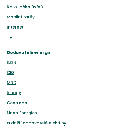
Kalkulačka úvěrů
Mobilní tarify
Internet
TV
Dodavatelé energií
E.ON
ČEZ
MND
innogy
Centropol
Nano Energies
a
další dodavatelé elektřiny