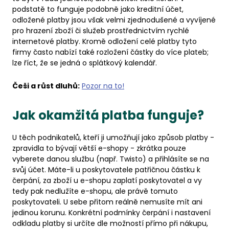
podstatě to funguje podobně jako kreditní účet,
odložené platby jsou však velmi zjednodušené a vyvíjené
pro hrazení zboží či služeb prostřednictvím rychlé
internetové platby. Kromě odložení celé platby tyto
firmy často nabízí také rozložení částky do více plateb;
lze říct, že se jedná o splátkový kalendář.
Češi a růst dluhů:
Pozor na to!
Jak okamžitá platba funguje?
U těch podnikatelů, kteří ji umožňují jako způsob platby -
zpravidla to bývají větší e-shopy - zkrátka pouze
vyberete danou službu (např. Twisto) a přihlásíte se na
svůj účet. Máte-li u poskytovatele patřičnou částku k
čerpání, za zboží u e-shopu zaplatí poskytovatel a vy
tedy pak nedlužíte e-shopu, ale právě tomuto
poskytovateli. U sebe přitom reálně nemusíte mít ani
jedinou korunu. Konkrétní podmínky čerpání i nastavení
odkladu platby si určíte dle možností přímo při nákupu,