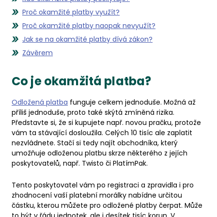
Proč okamžité platby využít?
Proč okamžité platby naopak nevyužít?
Jak se na okamžité platby dívá zákon?
Závěrem
Co je okamžitá platba?
Odložená platba
funguje celkem jednoduše. Možná až
příliš jednoduše, proto také skýtá zmíněná rizika.
Představte si, že si kupujete např. novou pračku, protože
vám ta stávající dosloužila. Celých 10 tisíc ale zaplatit
nezvládnete. Stačí si tedy najít obchodníka, který
umožňuje odloženou platbu skrze některého z jejích
poskytovatelů, např. Twisto či PlatímPak.
Tento poskytovatel vám po registraci a zpravidla i pro
zhodnocení vaší platební morálky nabídne určitou
částku, kterou můžete pro odložené platby čerpat. Může
to být v řádu jednotek, ale i desítek tisíc korun. V