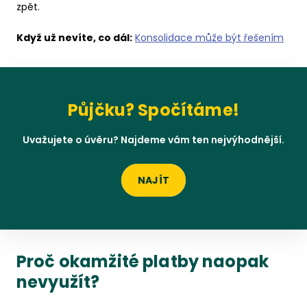
zpět.
Když už nevíte, co dál:
Konsolidace může být řešením
Půjčku? Spočítáme!
Uvažujete o úvěru? Najdeme vám ten nejvýhodnější.
NAJÍT
Proč okamžité platby naopak
nevyužít?