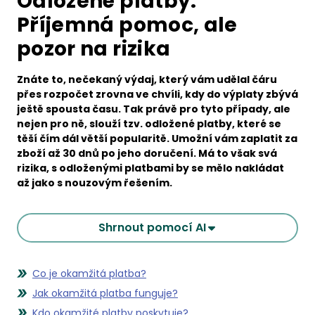
Odložené platby:
Příjemná pomoc, ale
pozor na rizika
Znáte to, nečekaný výdaj, který vám udělal čáru
přes rozpočet zrovna ve chvíli, kdy do výplaty zbývá
ještě spousta času. Tak právě pro tyto případy, ale
nejen pro ně, slouží tzv. odložené platby, které se
těší čím dál větší popularitě. Umožní vám zaplatit za
zboží až 30 dnů po jeho doručení. Má to však svá
rizika, s odloženými platbami by se mělo nakládat
až jako s nouzovým řešením.
Shrnout pomocí AI
Co je okamžitá platba?
Jak okamžitá platba funguje?
Kdo okamžité platby poskytuje?