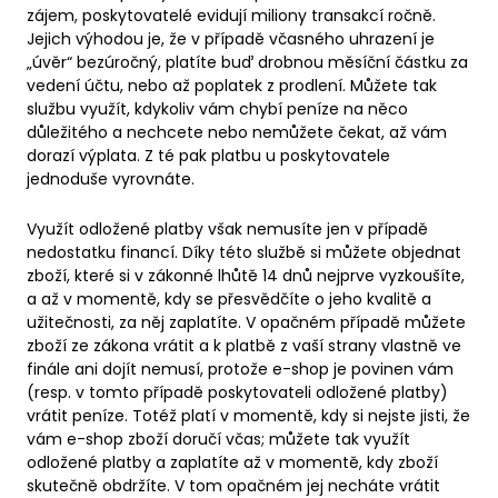
zájem, poskytovatelé evidují miliony transakcí ročně.
Jejich výhodou je, že v případě včasného uhrazení je
„úvěr“ bezúročný, platíte buď drobnou měsíční částku za
vedení účtu, nebo až poplatek z prodlení. Můžete tak
službu využít, kdykoliv vám chybí peníze na něco
důležitého a nechcete nebo nemůžete čekat, až vám
dorazí výplata. Z té pak platbu u poskytovatele
jednoduše vyrovnáte.
Využít odložené platby však nemusíte jen v případě
nedostatku financí. Díky této službě si můžete objednat
zboží, které si v zákonné lhůtě 14 dnů nejprve vyzkoušíte,
a až v momentě, kdy se přesvědčíte o jeho kvalitě a
užitečnosti, za něj zaplatíte. V opačném případě můžete
zboží ze zákona vrátit a k platbě z vaší strany vlastně ve
finále ani dojít nemusí, protože e-shop je povinen vám
(resp. v tomto případě poskytovateli odložené platby)
vrátit peníze. Totéž platí v momentě, kdy si nejste jisti, že
vám e-shop zboží doručí včas; můžete tak využít
odložené platby a zaplatíte až v momentě, kdy zboží
skutečně obdržíte. V tom opačném jej necháte vrátit