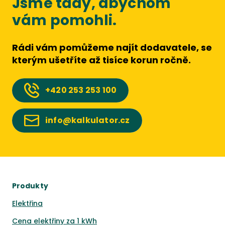
Jsme tady, abychom
vám pomohli.
Rádi vám pomůžeme najít dodavatele, se
kterým ušetříte až tisíce korun ročně.
+420
253 253 100
info@kalkulator.cz
Produkty
Elektřina
Cena elektřiny za 1 kWh