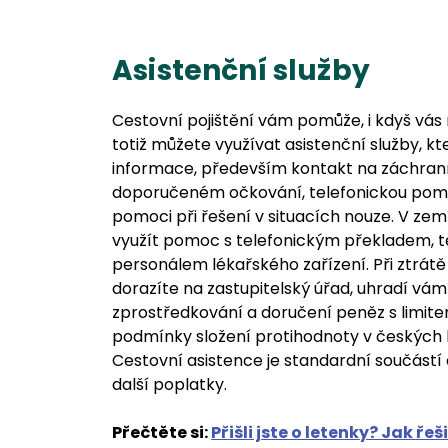
Asistenční služby
Cestovní pojištění vám pomůže, i kdyš vás
totiž můžete využívat asistenční služby, kt
informace, především kontakt na záchrann
doporučeném očkování, telefonickou pomo
pomoci při řešení v situacích nouze. V zem
využít pomoc s telefonickým překladem, te
personálem lékařského zařízení. Při ztrát
dorazíte na zastupitelský úřad, uhradí vám 
zprostředkování a doručení peněz s limite
podmínky složení protihodnoty v českých 
Cestovní asistence je standardní součástí 
další poplatky.
Přečtěte si:
Přišli jste o letenky? Jak řeš