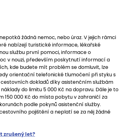
 nepotká žádná nemoc, nebo úraz. V jejich rámci
eré nabízejí turistické informace, lékařské
ou službu první pomoci, informace o
c v nouzi, především poskytnutí informací a
ích, kde budete mít problém se domluvit, lze
dy orientační telefonické tlumočení při styku s
ě cestovních dokladů díky asistenčním službám
náklady do limitu 5 000 Kč na dopravu. Dále je to
m 150 000 Kč do místa pobytu v zahraničí za
korunách podle pokynů asistenční služby.
cestovního pojištění a neplatí se za něj žádné
it zrušený let?