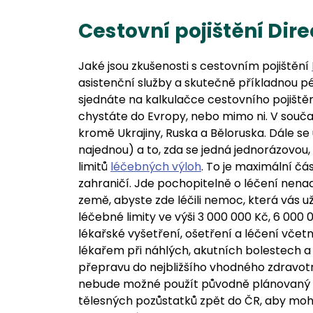
Cestovní pojištění Dire
Jaké jsou zkušenosti s cestovním pojištění
asistenční služby a skutečně příkladnou pé
sjednáte na kalkulačce cestovního pojištěn
chystáte do Evropy, nebo mimo ni. V součas
kromě Ukrajiny, Ruska a Běloruska. Dále se 
najednou) a to, zda se jedná jednorázovou
limitů
léčebných výloh
. To je maximální čá
zahraničí. Jde pochopitelně o léčení nena
země, abyste zde léčili nemoc, která vás už
léčebné limity ve výši 3 000 000 Kč, 6 000 
lékařské vyšetření, ošetření a léčení vče
lékařem při náhlých, akutních bolestech 
přepravu do nejbližšího vhodného zdravot
nebude možné použít původně plánovaný d
tělesných pozůstatků zpět do ČR, aby mo