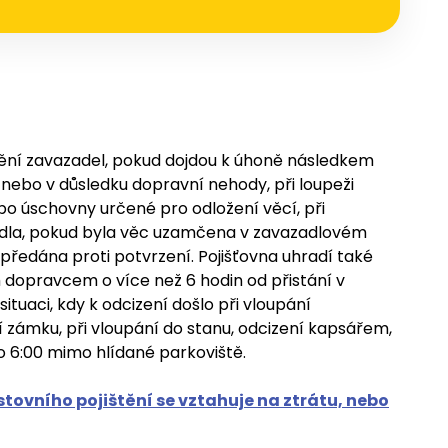
ištění zavazadel, pokud dojdou k úhoně následkem
ti, nebo v důsledku dopravní nehody, při loupeži
o úschovny určené pro odložení věcí, při
idla, pokud byla věc uzamčena v zavazadlovém
 předána proti potvrzení. Pojišťovna uhradí také
dopravcem o více než 6 hodin od přistání v
situaci, kdy k odcizení došlo při vloupání
mku, při vloupání do stanu, odcizení kapsářem,
do 6:00 mimo hlídané parkoviště.
stovního pojištění se vztahuje na ztrátu, nebo