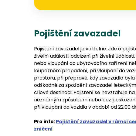
Pojištění zavazadel
Pojištění zavazadel je volitelné. Jde o poj
živelní události, odcizení při živelní událos
nebo vloupání do ubytovacího zařízení neb
loupežném přepadení, při vloupání do voz
prostoru, při přepravě, kdy zavazadla byla
odškodné za zpoždění zavazadel leteckým 
cílové destinaci. Pojištění se nevztahuje na 
neznámým způsobem nebo bez poškození zá
při vloupání do vozidla v období od 22:00 
Pro info:
Pojištění zavazadel v rámci ce
zničení