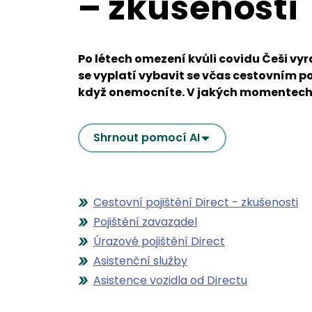
– zkušenosti
Po létech omezení kvůli covidu Češi vyr
se vyplatí vybavit se včas cestovním 
když onemocníte. V jakých momentech v
Shrnout pomocí AI
Cestovní pojištění Direct - zkušenosti
Pojištění zavazadel
Úrazové pojištění Direct
Asistenční služby
Asistence vozidla od Directu