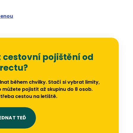
olenou
 cestovní pojištění od
irectu?
nat během chvilky. Stačí si vybrat limity,
to můžete pojistit až skupinu do 8 osob.
třeba cestou na letiště.
EDNAT TEĎ