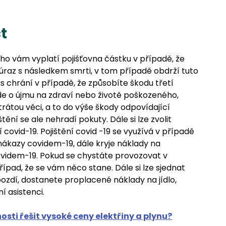
t
toho vám vyplatí pojišťovna částku v případě, že
 úraz s následkem smrti, v tom případě obdrží tuto
s chrání v případě, že způsobíte škodu třetí
Jde o újmu na zdraví nebo životě poškozeného,
rátou věci, a to do výše škody odpovídající
ění se ale nehradí pokuty. Dále si lze zvolit
covid-19. Pojištění covid -19 se využívá v případě
ákazy covidem-19, dále kryje náklady na
ovidem-19. Pokud se chystáte provozovat v
 případ, že se vám něco stane. Dále si lze sjednat
zpozdí, dostanete proplacené náklady na jídlo,
í asistenci.
sti řešit vysoké ceny elektřiny a plynu?