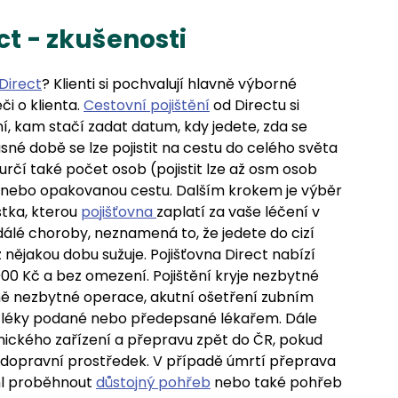
ct - zkušenosti
Direct
? Klienti si pochvalují hlavně výborné
či o klienta.
Cestovní pojištění
od Directu si
í, kam stačí zadat datum, kdy jedete, zda se
né době se lze pojistit na cestu do celého světa
určí také počet osob (pojistit lze až osm osob
, nebo opakovanou cestu. Dalším krokem je výběr
stka, kterou
pojišťovna
zaplatí za vaše léčení v
dálé choroby, neznamená to, že jedete do cizí
 nějakou dobu sužuje. Pojišťovna Direct nabízí
000 Kč a bez omezení. Pojištění kryje nezbytné
tně nezbytné operace, akutní ošetření zubním
a léky podané nebo předepsané lékařem. Dále
nického zařízení a přepravu zpět do ČR, pokud
opravní prostředek. V případě úmrtí přeprava
hl proběhnout
důstojný pohřeb
nebo také pohřeb