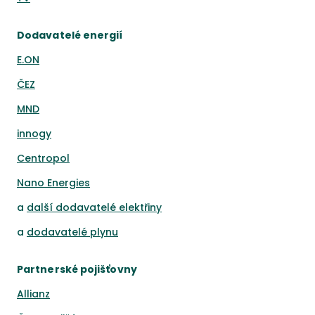
Dodavatelé energií
E.ON
ČEZ
MND
innogy
Centropol
Nano Energies
a
další dodavatelé elektřiny
a
dodavatelé plynu
Partnerské pojišťovny
Allianz