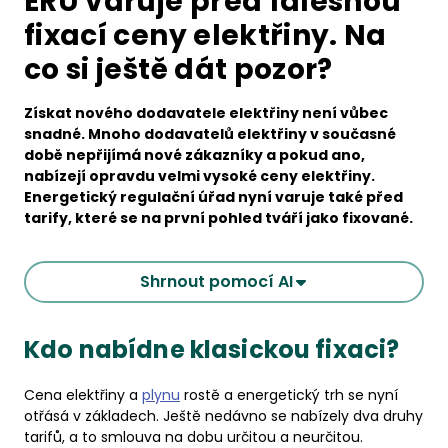
ERU varuje před falešnou
fixací ceny elektřiny. Na
co si ještě dát pozor?
Získat nového dodavatele elektřiny není vůbec
snadné. Mnoho dodavatelů elektřiny v současné
době nepřijímá nové zákazníky a pokud ano,
nabízejí opravdu velmi vysoké ceny elektřiny.
Energetický regulační úřad nyní varuje také před
tarify, které se na první pohled tváří jako fixované.
Shrnout pomocí AI
Kdo nabídne klasickou fixaci?
Cena elektřiny a
plynu
rostě a energetický trh se nyní
otřásá v základech. Ještě nedávno se nabízely dva druhy
tarifů, a to smlouva na dobu určitou a neurčitou.