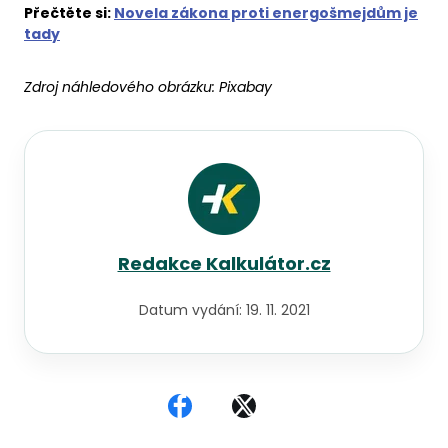
Přečtěte si:
Novela zákona proti energošmejdům je
tady
Zdroj náhledového obrázku:
Pixabay
Redakce Kalkulátor.cz
Datum vydání:
19. 11. 2021
Sdílet na Facebooku
Sdílet na X