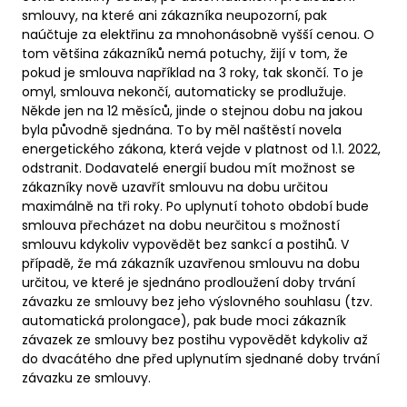
smlouvy, na které ani zákazníka neupozorní, pak
naúčtuje za elektřinu za mnohonásobně vyšší cenou. O
tom většina zákazníků nemá potuchy, žijí v tom, že
pokud je smlouva například na 3 roky, tak skončí. To je
omyl, smlouva nekončí, automaticky se prodlužuje.
Někde jen na 12 měsíců, jinde o stejnou dobu na jakou
byla původně sjednána. To by měl naštěstí novela
energetického zákona, která vejde v platnost od 1.1. 2022,
odstranit. Dodavatelé energií budou mít možnost se
zákazníky nově uzavřít smlouvu na dobu určitou
maximálně na tři roky. Po uplynutí tohoto období bude
smlouva přecházet na dobu neurčitou s možností
smlouvu kdykoliv vypovědět bez sankcí a postihů. V
případě, že má zákazník uzavřenou smlouvu na dobu
určitou, ve které je sjednáno prodloužení doby trvání
závazku ze smlouvy bez jeho výslovného souhlasu (tzv.
automatická prolongace), pak bude moci zákazník
závazek ze smlouvy bez postihu vypovědět kdykoliv až
do dvacátého dne před uplynutím sjednané doby trvání
závazku ze smlouvy.