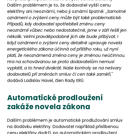
Dalším problémem je to, že dodavatel vyšší cenu
elektřiny ani neoznámí, nebo ji oznámí špatně: „
Samotné
oznámení o zvýšení ceny může být také problematické.
Případů, kdy dodavatel spotřebiteli změnu ceny
neoznámil vůbec nebo nedostatečně, jsme v září řešili jen
několik. Velmi pravděpodobně jich ale bude přibývat. I
když oznámení o zvýšení ceny detailně upravuje novela
energetického zákona účinná od příštího roku, už nyní
platí, že neoznámená změna ceny je změnou neúčinnou.
Hra na schovávanou se proto dodavatelům nemusí
vyplatit, a to hned dvakrát. Naše kontroly se na nešvary
dodavatelů při změnách smluv či cen také zaměří,"
dodává Ladislav Havel, člen Rady ERÚ.
Automatické prodloužení
zakáže novela zákona
Dalším problémem je automatické prodlužování smluv
na dodávku elektřiny. Dodavatel například přislíbenou
cenu elektřiny dodrží, po automatickém prodloužení