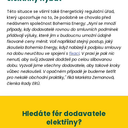
Této situace se všiml také Energetický regulační úřad,
který upozorňuje na to, že podobně se chovala před
nedávnem společnost Bohemia Energy
: „Nyní se množí
případy, kdy dodavatelé rovnou do smluvních podmínek
přidávají výluky, které jim v budoucnu umožní údajně
fixované ceny měnit. Volí například stejný postup, jaký
zkoušela Bohemia Energy, když nabízejí k podpisu smlouvy
na dobu neurčitou ve spojení s
fixací
. V praxi je pak nic
nenutí, aby svůj závazek dodrželi po celou slibovanou
dobu. Vyzvali jsme všechny dodavatele, aby takové kroky
vůbec nezkoušeli. V opačném případě je budeme šetřit
pro nekalé obchodní praktiky," říká Markéta Zemanová,
členka Rady ERÚ.
Hledáte fér dodavatele
elektřiny?