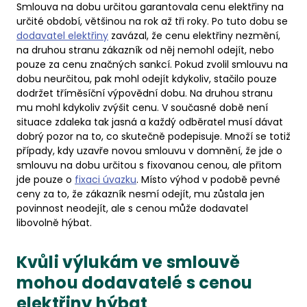
Smlouva na dobu určitou garantovala cenu elektřiny na
určité období, většinou na rok až tři roky. Po tuto dobu se
dodavatel elektřiny
zavázal, že cenu elektřiny nezmění,
na druhou stranu zákazník od něj nemohl odejít, nebo
pouze za cenu značných sankcí. Pokud zvolil smlouvu na
dobu neurčitou, pak mohl odejít kdykoliv, stačilo pouze
dodržet tříměsíční výpovědní dobu. Na druhou stranu
mu mohl kdykoliv zvýšit cenu. V současné době není
situace zdaleka tak jasná a každý odběratel musí dávat
dobrý pozor na to, co skutečně podepisuje. Množí se totiž
případy, kdy uzavře novou smlouvu v domnění, že jde o
smlouvu na dobu určitou s fixovanou cenou, ale přitom
jde pouze o
fixaci úvazku
. Místo výhod v podobě pevné
ceny za to, že zákazník nesmí odejít, mu zůstala jen
povinnost neodejít, ale s cenou může dodavatel
libovolně hýbat.
Kvůli výlukám ve smlouvě
mohou dodavatelé s cenou
elektřiny hýbat