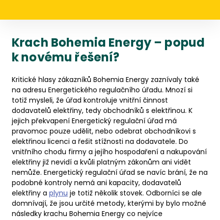
Krach Bohemia Energy – popud
k novému řešení?
Kritické hlasy zákazníků Bohemia Energy zaznívaly také
na adresu Energetického regulačního úřadu. Mnozí si
totiž mysleli, že úřad kontroluje vnitřní činnost
dodavatelů elektřiny, tedy obchodníků s elektřinou. K
jejich překvapení Energetický regulační úřad má
pravomoc pouze udělit, nebo odebrat obchodníkovi s
elektřinou licenci a řešit stížnosti na dodavatele. Do
vnitřního chodu firmy a jejího hospodaření a nakupování
elektřiny již nevidí a kvůli platným zákonům ani vidět
nemůže. Energetický regulační úřad se navíc brání, že na
podobné kontroly nemá ani kapacity, dodavatelů
elektřiny a
plynu
je totiž několik stovek. Odborníci se ale
domnívají, že jsou určité metody, kterými by bylo možné
následky krachu Bohemia Energy co nejvíce