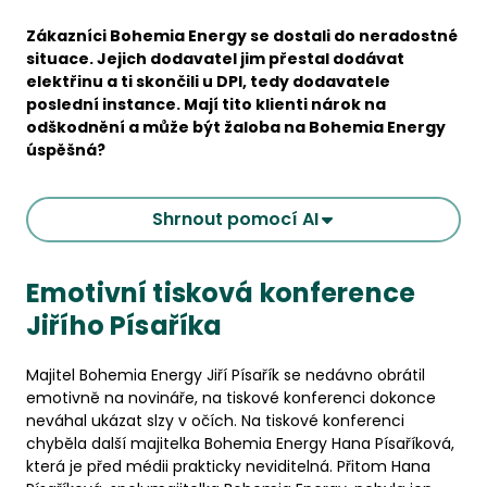
Zákazníci Bohemia Energy se dostali do neradostné
situace. Jejich dodavatel jim přestal dodávat
elektřinu a ti skončili u DPI, tedy dodavatele
poslední instance. Mají tito klienti nárok na
odškodnění a může být žaloba na Bohemia Energy
úspěšná?
Shrnout pomocí AI
Emotivní tisková konference
Jiřího Písaříka
Majitel Bohemia Energy Jiří Písařík se nedávno obrátil
emotivně na novináře, na tiskové konferenci dokonce
neváhal ukázat slzy v očích. Na tiskové konferenci
chyběla další majitelka Bohemia Energy Hana Písaříková,
která je před médii prakticky neviditelná. Přitom Hana