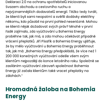
Deklaraci 2.0 na ochranu spotřebitelů iniciovanou
Svazem obchodu a cestovního ruchu a
nejvýznamnějších dodavatelů energií. Těžko tedy tvrdit,
že klienti byli sami neopatrní a svěřili dodávky elektřiny
někomu, kdo působil na první pohled neseriózně. Mohou
se klienti nějak dožadovat svých práv? Mnohé v první
řadě zajímalo, zda vyúčtování u Bohemia Energy
proběhne tak, jak má, a zda mohou očekávat případně
vrácení přeplatků. Jiří Písařík a Bohemia Energy ujišťuje,
že by mělo vyúčtování u Bohemia Energy proběhnout
tak, jak má: „Bohemia Energy předpokládá, že více než 1
200 000 konečných vyúčtování odešle všem svým
klientům nejpozději do konce letošního roku. Společně se
zasíláním vyúčtování zároveň společnost Bohemia
Energy již začala klientům také vracet přeplatky na
zálohách.“
Hromadná žaloba na Bohemia
Energy