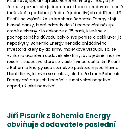
Písaříková, spolumajitelka Bohemia Energy, nebyla jen
ženou v pozadí, ale jednatelkou, která rozhodovala o celé
řadě věcí a podléhali jí ředitelé jednotlivých oddělení. Jiří
Písařík se vyjádřil, že za krachem Bohemia Energy stojí
hlavně banky, které odmítly další financování nákupu
drahé elektřiny. Šlo dokonce o 25 bank, které se z
pochopitelného důvodu bály o své peníze a další úvěr již
neposkytly. Bohemia Energy nenašla ani žádného
investora, který by do firmy majetkově vstoupil. To, že
vyhlásila ukončení dodávek elektřiny, bylo jediné možné
řešení situace, ve které se vlastní vinou ocitla. Jiří Písařík
z Bohemia Energy sice seznal, že poškození jsou hlavně
klienti firmy, kterým se omluvil, ale to, že krach Bohemia
Energy má na jejich finanční situaci velmi negativní
dopad, už jaksi neovlivní.
Jiří Písařík z Bohemia Energy
obviňuje dodavatele poslední