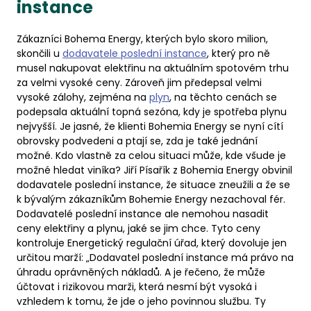
instance
Zákazníci Bohema Energy, kterých bylo skoro milion,
skončili u
dodavatele poslední instance
, který pro ně
musel nakupovat elektřinu na aktuálním spotovém trhu
za velmi vysoké ceny. Zároveň jim předepsal velmi
vysoké zálohy, zejména na
plyn
, na těchto cenách se
podepsala aktuální topná sezóna, kdy je spotřeba plynu
nejvyšší. Je jasné, že klienti Bohemia Energy se nyní cítí
obrovsky podvedeni a ptají se, zda je také jednání
možné. Kdo vlastně za celou situaci může, kde všude je
možné hledat viníka? Jiří Písařík z Bohemia Energy obvinil
dodavatele poslední instance, že situace zneužili a že se
k bývalým zákazníkům Bohemie Energy nezachoval fér.
Dodavatelé poslední instance ale nemohou nasadit
ceny elektřiny a plynu, jaké se jim chce. Tyto ceny
kontroluje Energetický regulační úřad, který dovoluje jen
určitou marží: „Dodavatel poslední instance má právo na
úhradu oprávněných nákladů. A je řečeno, že může
účtovat i rizikovou marži, která nesmí být vysoká i
vzhledem k tomu, že jde o jeho povinnou službu. Ty