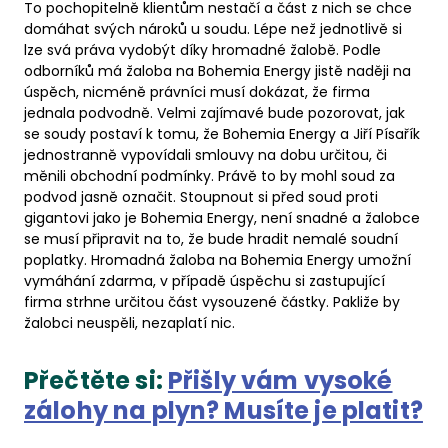
To pochopitelně klientům nestačí a část z nich se chce
domáhat svých nároků u soudu. Lépe než jednotlivě si
lze svá práva vydobýt díky hromadné žalobě. Podle
odborníků má žaloba na Bohemia Energy jistě naději na
úspěch, nicméně právníci musí dokázat, že firma
jednala podvodně. Velmi zajímavé bude pozorovat, jak
se soudy postaví k tomu, že Bohemia Energy a Jiří Písařík
jednostranně vypovídali smlouvy na dobu určitou, či
měnili obchodní podmínky. Právě to by mohl soud za
podvod jasně označit. Stoupnout si před soud proti
gigantovi jako je Bohemia Energy, není snadné a žalobce
se musí připravit na to, že bude hradit nemalé soudní
poplatky. Hromadná žaloba na Bohemia Energy umožní
vymáhání zdarma, v případě úspěchu si zastupující
firma strhne určitou část vysouzené částky. Pakliže by
žalobci neuspěli, nezaplatí nic.
Přečtěte si:
Přišly vám vysoké
zálohy na plyn? Musíte je platit?