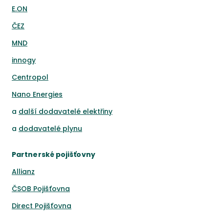
E.ON
ČEZ
MND
innogy
Centropol
Nano Energies
a
další dodavatelé elektřiny
a
dodavatelé plynu
Partnerské pojišťovny
Allianz
ČSOB Pojišťovna
Direct Pojišťovna