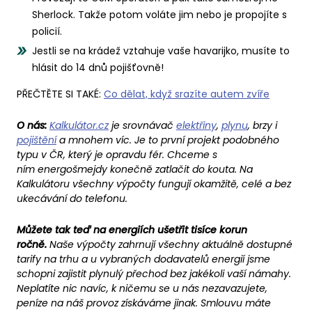
Sherlock. Takže potom voláte jim nebo je propojíte s
policií.
Jestli se na krádež vztahuje vaše havarijko, musíte to
hlásit do 14 dnů pojišťovně!
PŘEČTĚTE SI TAKÉ:
Co dělat, když srazíte autem zvíře
O nás:
Kalkulátor.cz
je srovnávač
elektřiny
,
plynu
, brzy i
pojištění
a mnohem víc. Je to první projekt podobného
typu v ČR, který je opravdu fér. Chceme s
ním energošmejdy konečně zatlačit do kouta. Na
Kalkulátoru všechny výpočty fungují okamžitě, celé a bez
ukecávání do telefonu.
Můžete tak teď na energiích ušetřit tisíce korun
ročně.
Naše výpočty zahrnují všechny aktuálně dostupné
tarify na trhu a u vybraných dodavatelů energií jsme
schopni zajistit plynulý přechod bez jakékoli vaší námahy.
Neplatíte nic navíc, k ničemu se u nás nezavazujete,
peníze na náš provoz získáváme jinak. Smlouvu máte