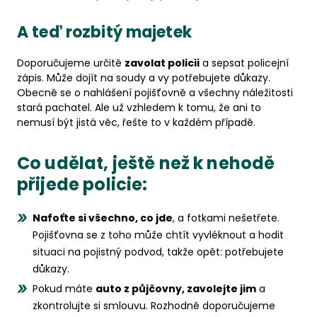
A teď rozbitý majetek
Doporučujeme určitě
zavolat policii
a sepsat policejní
zápis. Může dojít na soudy a vy potřebujete důkazy.
Obecně se o nahlášení pojišťovně a všechny náležitosti
stará pachatel. Ale už vzhledem k tomu, že ani to
nemusí být jistá věc, řešte to v každém případě.
Co udělat, ještě než k nehodě
přijede policie:
Nafoťte si všechno, co jde
, a fotkami nešetřete.
Pojišťovna se z toho může chtít vyvléknout a hodit
situaci na pojistný podvod, takže opět: potřebujete
důkazy.
Pokud máte
auto z půjčovny, zavolejte jim
a
zkontrolujte si smlouvu. Rozhodně doporučujeme