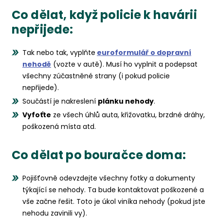
Co dělat, když policie k havárii
nepřijede:
Tak nebo tak, vyplňte
euroformulář o dopravní
nehodě
(vozte v autě). Musí ho vyplnit a podepsat
všechny zúčastněné strany (i pokud policie
nepřijede).
Součástí je nakreslení
plánku nehody
.
Vyfoťte
ze všech úhlů auta, křižovatku, brzdné dráhy,
poškozená místa atd.
Co dělat po bouračce doma:
Pojišťovně odevzdejte všechny fotky a dokumenty
týkající se nehody. Ta bude kontaktovat poškozené a
vše začne řešit. Toto je úkol viníka nehody (pokud jste
nehodu zavinili vy).