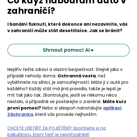
Co když nabourám auto v
zahraničí?
I banální ťuknutí, které dokonce ani nezaviníte, vás
v zahraničí může stát desetitisíce. Jak se bránit?
Shrnout pomocí AI
Nejdřív řešte zdraví a vlastní bezpečnost. Stejně jako v
případě nehody doma.
Ochranná vesta
, než
vyběhnete na silnici, je samozřejmostí. Máte ji v autě pro
každého? Každý stát má jiná pravidla, takže je lepší je
mít tak jako tak. Zkontrolujte, jestli se někomu něco
nestalo, a případně se postarejte o zraněné.
Máte kurz
první pomoci?
Nebo si alespoň nainstalujte
aplikaci
Záchranka
, která vás provede nejhorším.
CHCETE UŠETŘIT ZA POJIŠTĚNÍ? Spočítejte si na
Kalkulátoru, který tarif je nejvýhodnější