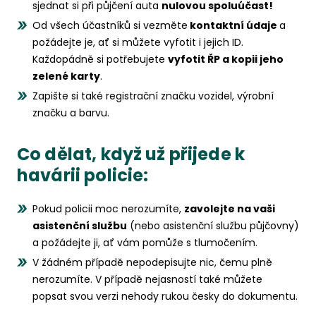
sjednat si při půjčení auta
nulovou spoluúčast!
Od všech účastníků si vezměte
kontaktní údaje
a
požádejte je, ať si můžete vyfotit i jejich ID.
Každopádně si potřebujete
vyfotit ŘP a kopii jeho
zelené karty
.
Zapište si také registrační značku vozidel, výrobní
značku a barvu.
Co dělat, když už přijede k
havárii policie:
Pokud policii moc nerozumíte,
zavolejte na vaši
asistenční službu
(nebo asistenční službu půjčovny)
a požádejte ji, ať vám pomůže s tlumočením.
V žádném případě nepodepisujte nic, čemu plně
nerozumíte. V případě nejasností také můžete
popsat svou verzi nehody rukou česky do dokumentu.