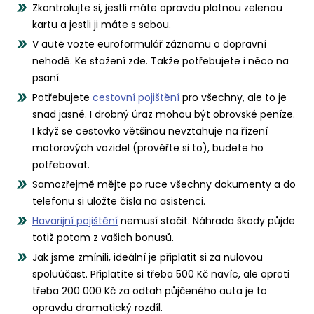
Zkontrolujte si, jestli máte opravdu platnou zelenou
kartu a jestli ji máte s sebou.
V autě vozte euroformulář záznamu o dopravní
nehodě. Ke stažení zde. Takže potřebujete i něco na
psaní.
Potřebujete
cestovní pojištění
pro všechny, ale to je
snad jasné. I drobný úraz mohou být obrovské peníze.
I když se cestovko většinou nevztahuje na řízení
motorových vozidel (prověřte si to), budete ho
potřebovat.
Samozřejmě mějte po ruce všechny dokumenty a do
telefonu si uložte čísla na asistenci.
Havarijní pojištění
nemusí stačit. Náhrada škody půjde
totiž potom z vašich bonusů.
Jak jsme zmínili, ideální je připlatit si za nulovou
spoluúčast. Připlatíte si třeba 500 Kč navíc, ale oproti
třeba 200 000 Kč za odtah půjčeného auta je to
opravdu dramatický rozdíl.