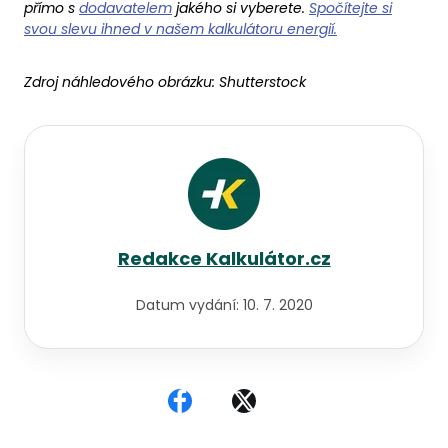
přímo s
dodavatelem
jakého si vyberete.
Spočítejte si
svou slevu ihned v našem kalkulátoru energií.
Zdroj náhledového obrázku:
Shutterstock
Redakce Kalkulátor.cz
Datum vydání:
10. 7. 2020
Sdílet na Facebooku
Sdílet na X