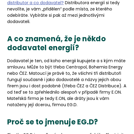
distributor a co dodavatel?
Distributora energií si tedy
nevolíte, je vám „přidělen“ podle místa, ze kterého
odebíráte. Vybíráte si pak až mezi jednotlivými
dodavateli.
A co znamená, že je někdo
dodavatel energií?
Dodavatel je ten, od koho energii kupujete a s kým máte
smlouvu. Může to být třeba Centropol, Bohemia Energy
nebo ČEZ. Matoucí je právě to, že všichni tři distributoři
fungují současně i jako dodavatelé a názvy jejich obou
firem jsou i dost podobné (třeba ČEZ a ČEZ Distribuce). A
od teď se to zpřehlednilo alespoň v případě firmy E.ON.
Mateřská firma je tedy E.ON, ale dráty jsou k vám
nataženy její dcerou, firmou EG.D.
Proč se to jmenuje EG.D?