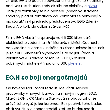
Zkratka EG.D je podle ní odvozena z anglického Electricity
and Gas Distribution, tedy distribuce elektřiny a
plynu
.
Jinak pro zákazníky se nic nemění. „Všechny uzavřené
smlouvy platí automaticky dál. Zákazníci se nemusejí o
nic starat,“ řekl předseda představenstva EG.D Zdeněk
Bauer.A o kolik jde celkem zákazníků?
Firma EG.D vlastní a spravuje na 66 000 kilometrů
elektrického vedení na jižní Moravě, v jižních Čechách,
na Vysočině a v části Zlínského a Olomouckého kraje. Pak
je to 4000 kilometrů plynovodní sítě na jihu Čech a
Pelhřimovsku. Celkem zásobuje EG.D 1,5 milionu
odběrných míst elektřinou a 110 000
plynem
.
EO.N se bojí energošmejdů
Od nového roku začali tedy už lidé vídat servisní
pracovníky v nových barvách a s novým logem EG.D.
Mluvčí E.ON v ČR Martina Slavíková se obává toho, že
právě toho využije konkurence. „Bez pochyb toho budou
chtít využít tzv. energošmejdi, kteří se budou snažit