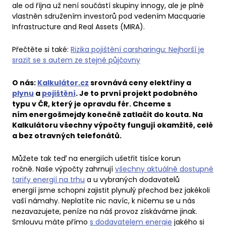
ale od října už není součástí skupiny innogy, ale je plně
vlastněn sdružením investorů pod vedením Macquarie
Infrastructure and Real Assets (MIRA).
Přečtěte si také:
Rizika pojištění carsharingu: Nejhorší je
srazit se s autem ze stejné půjčovny
O nás:
Kalkulátor.cz
srovnává ceny elektřiny a
plynu
a
pojištění
. Je to první projekt podobného
typu v ČR, který je opravdu fér. Chceme s
ním energošmejdy konečně zatlačit do kouta. Na
Kalkulátoru všechny výpočty fungují okamžitě, celé
a bez otravných telefonátů.
Můžete tak teď na energiích ušetřit tisíce korun
ročně. Naše výpočty zahrnují
všechny aktuálně dostupné
tarify energií na trhu
a u vybraných dodavatelů
energií jsme schopni zajistit plynulý přechod bez jakékoli
vaší námahy. Neplatíte nic navíc, k ničemu se u nás
nezavazujete, peníze na náš provoz získáváme jinak.
Smlouvu máte přímo
s dodavatelem energie
jakého si