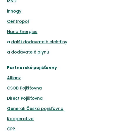
MND
innogy
Centropol
Nano Energies
a
další dodavatelé elektřiny
a
dodavatelé plynu
Partnerské pojišťovny
Allianz
ČSOB Pojišťovna
Direct Pojišťovna
Generali Česká pojišťovna
Kooperativa
ČPP