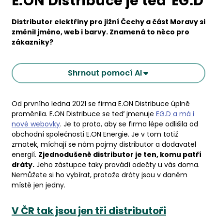
E.ON Distribuce je teď EG.D
Distributor elektřiny pro jižní Čechy a část Moravy si
změnil jméno, web i barvy. Znamená to něco pro
zákazníky?
Shrnout pomocí AI
Od prvního ledna 2021 se firma E.ON Distribuce úplně
proměnila. E.ON Distribuce se teď jmenuje
EG.D a má i
nové webovky
. Je to proto, aby se firma lépe odlišila od
obchodní společnosti E.ON Energie. Je v tom totiž
zmatek, míchají se nám pojmy distributor a dodavatel
energií.
Zjednodušeně distributor je ten, komu patří
dráty.
Jeho zástupce taky provádí odečty u vás doma.
Nemůžete si ho vybírat, protože dráty jsou v daném
místě jen jedny.
V ČR tak jsou jen tři distributoři