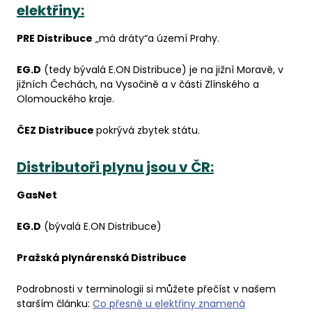
elektřiny:
PRE Distribuce
„má dráty“a území Prahy.
EG.D
(tedy bývalá E.ON Distribuce) je na jižní Moravě, v
jižních Čechách, na Vysočině a v části Zlínského a
Olomouckého kraje.
ČEZ Distribuce
pokrývá zbytek státu.
Distributoři plynu jsou v ČR:
GasNet
EG.D
(bývalá E.ON Distribuce)
Pražská plynárenská Distribuce
Podrobnosti v terminologii si můžete přečíst v našem
starším článku:
Co přesně u elektřiny znamená