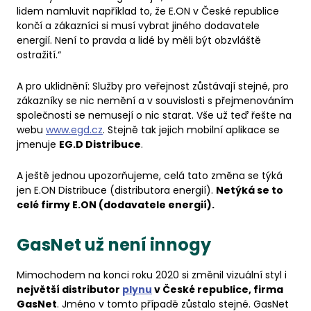
lidem namluvit například to, že E.ON v České republice
končí a zákazníci si musí vybrat jiného dodavatele
energií. Není to pravda a lidé by měli být obzvláště
ostražití.“
A pro uklidnění: Služby pro veřejnost zůstávají stejné, pro
zákazníky se nic nemění a v souvislosti s přejmenováním
společnosti se nemusejí o nic starat. Vše už teď řešte na
webu
www.egd.cz
. Stejně tak jejich mobilní aplikace se
jmenuje
EG.D Distribuce
.
A ještě jednou upozorňujeme, celá tato změna se týká
jen E.ON Distribuce (distributora energií).
Netýká se to
celé firmy E.ON (dodavatele energií).
GasNet už není innogy
Mimochodem na konci roku 2020 si změnil vizuální styl i
největší distributor
plynu
v České republice, firma
GasNet
. Jméno v tomto případě zůstalo stejné. GasNet