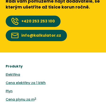
Rádi vám pomůžeme najít dodavatele, se
kterým ušetříte až tisíce korun ročně.
+420
253 253 100
info@kalkulator.cz
Produkty
Elektřina
Cena elektřiny za 1 kWh
Plyn
3
Cena plynu za m