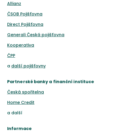
Allianz
ČSOB Pojišťovna
Direct Pojišťovna
Generali Česká pojišťovna
Kooperativa
ČPP
a
další pojišťovny
Partnerské banky a finanční instituce
Česká spořitelna
Home Credit
a
další
Informace