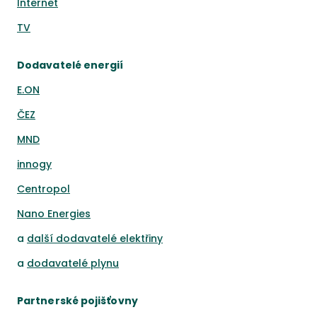
Internet
TV
Dodavatelé energií
E.ON
ČEZ
MND
innogy
Centropol
Nano Energies
a
další dodavatelé elektřiny
a
dodavatelé plynu
Partnerské pojišťovny