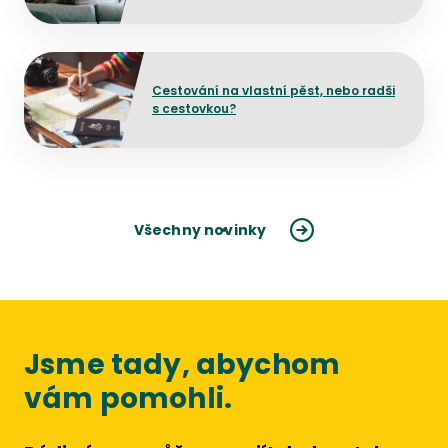
mělo dojít ke změně?
Přejít na detail článku
Cestování na vlastní pěst, nebo radši
s cestovkou?
Všechny novinky
Jsme tady, abychom
vám pomohli.