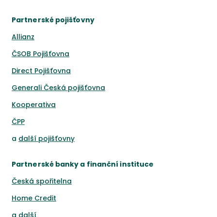
Partnerské pojišťovny
Allianz
ČSOB Pojišťovna
Direct Pojišťovna
Generali Česká pojišťovna
Kooperativa
ČPP
a
další pojišťovny
Partnerské banky a finanční instituce
Česká spořitelna
Home Credit
a
další