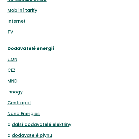
Mobilní tarify
Internet
TV
Dodavatelé energií
E.ON
ČEZ
MND
innogy
Centropol
Nano Energies
a
další dodavatelé elektřiny
a
dodavatelé plynu