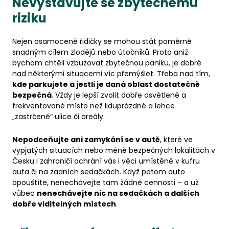
Nevystavujte se zbytečnému
riziku
Nejen osamocené řidičky se mohou stát poměrně
snadným cílem zlodějů nebo útočníků. Proto aniž
bychom chtěli vzbuzovat zbytečnou paniku, je dobré
nad některými situacemi víc přemýšlet. Třeba nad tím,
kde parkujete a jestli je daná oblast dostatečně
bezpečná
. Vždy je lepší zvolit dobře osvětlené a
frekventované místo než liduprázdné a lehce
„zastrčené“ ulice či areály.
Nepodceňujte ani zamykání se v autě
, které ve
vypjatých situacích nebo méně bezpečných lokalitách v
Česku i zahraničí ochrání vás i věci umístěné v kufru
auta či na zadních sedačkách. Když potom auto
opouštíte, nenechávejte tam žádné cennosti – a už
vůbec
nenechávejte nic na sedačkách a dalších
dobře viditelných místech
.