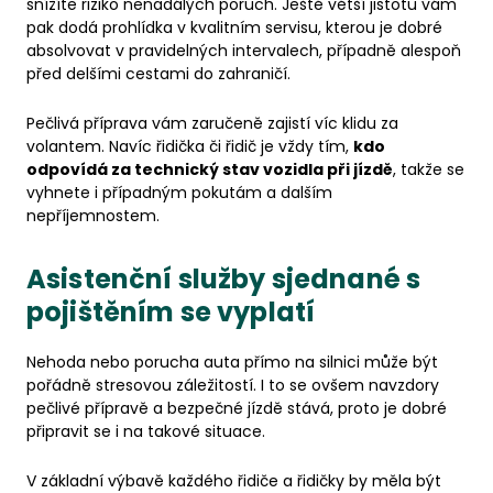
snížíte riziko nenadálých poruch. Ještě větší jistotu vám
pak dodá prohlídka v kvalitním servisu, kterou je dobré
absolvovat v pravidelných intervalech, případně alespoň
před delšími cestami do zahraničí.
Pečlivá příprava vám zaručeně zajistí víc klidu za
volantem. Navíc řidička či řidič je vždy tím,
kdo
odpovídá za technický stav vozidla při jízdě
, takže se
vyhnete i případným pokutám a dalším
nepříjemnostem.
Asistenční služby sjednané s
pojištěním se vyplatí
Nehoda nebo porucha auta přímo na silnici může být
pořádně stresovou záležitostí. I to se ovšem navzdory
pečlivé přípravě a bezpečné jízdě stává, proto je dobré
připravit se i na takové situace.
V základní výbavě každého řidiče a řidičky by měla být