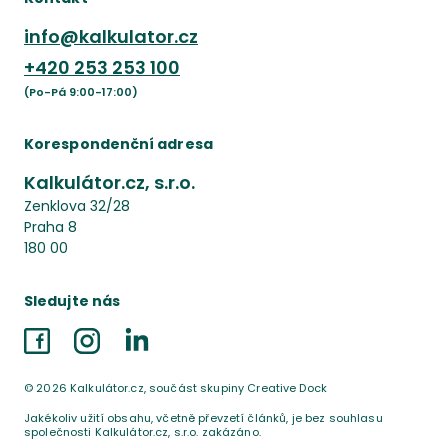
info@kalkulator.cz
+420
253 253 100
(Po-Pá 9:00-17:00)
Korespondenční adresa
Kalkulátor.cz, s.r.o.
Zenklova 32/28
Praha 8
180 00
Sledujte nás
Facebook
Instagram
LinkedIn
©
2026
Kalkulátor.cz, součást skupiny Creative Dock
Jakékoliv užití obsahu, včetně převzetí článků, je bez souhlasu
společnosti Kalkulátor.cz, s.r.o. zakázáno.