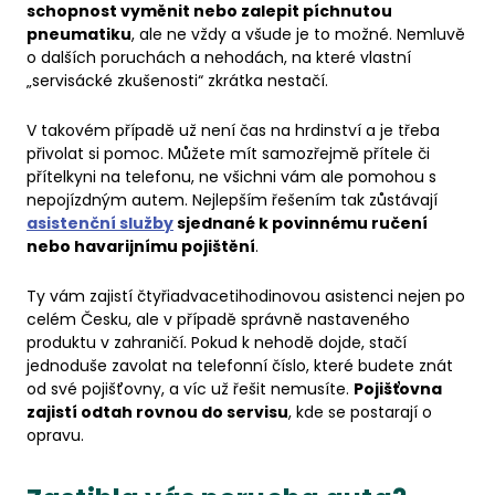
schopnost vyměnit nebo zalepit píchnutou
pneumatiku
, ale ne vždy a všude je to možné. Nemluvě
o dalších poruchách a nehodách, na které vlastní
„servisácké zkušenosti“ zkrátka nestačí.
V takovém případě už není čas na hrdinství a je třeba
přivolat si pomoc. Můžete mít samozřejmě přítele či
přítelkyni na telefonu, ne všichni vám ale pomohou s
nepojízdným autem. Nejlepším řešením tak zůstávají
asistenční služby
sjednané k povinnému ručení
nebo havarijnímu pojištění
.
Ty vám zajistí čtyřiadvacetihodinovou asistenci nejen po
celém Česku, ale v případě správně nastaveného
produktu v zahraničí. Pokud k nehodě dojde, stačí
jednoduše zavolat na telefonní číslo, které budete znát
od své pojišťovny, a víc už řešit nemusíte.
Pojišťovna
zajistí odtah rovnou do servisu
, kde se postarají o
opravu.