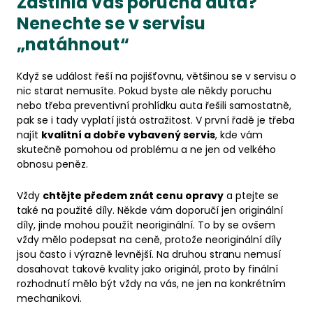
Zastihla vás porucha auta?
Nenechte se v servisu
„natáhnout“
Když se událost řeší na pojišťovnu, většinou se v servisu o
nic starat nemusíte. Pokud byste ale někdy poruchu
nebo třeba preventivní prohlídku auta řešili samostatně,
pak se i tady vyplatí jistá ostražitost. V první řadě je třeba
najít
kvalitní a dobře vybavený servis
, kde vám
skutečně pomohou od problému a ne jen od velkého
obnosu peněz.
Vždy
chtějte předem znát cenu opravy
a ptejte se
také na použité díly. Někde vám doporučí jen originální
díly, jinde mohou použít neoriginální. To by se ovšem
vždy mělo podepsat na ceně, protože neoriginální díly
jsou často i výrazně levnější. Na druhou stranu nemusí
dosahovat takové kvality jako originál, proto by finální
rozhodnutí mělo být vždy na vás, ne jen na konkrétním
mechanikovi.