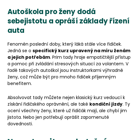
Autoškola pro ženy dodá
sebejistotu a opráší základy řízení
auta
Fenomén poslední doby, který láká stále více řidiček.
Jedná se o
specifický kurz upravený na míru ženám
a jejich potřebám
. Prim tady hraje empatičtější přístup
a pomoc při zvládání stresových situací za volantem. V
řadě takových autoškol jsou instruktorkami výhradně
ženy, což může být pro mnoho řidiček příjemným
benefitem.
Absolvovat tady můžete nejen klasický kurz vedoucí k
získání řidičského oprávnění, ale také
kondiční jízdy
. Ty
ocení všechny ženy, které už řidičák mají, ale chybí jim
jistota. Nebo jen potřebují oprášit zapomenuté
dovednosti.