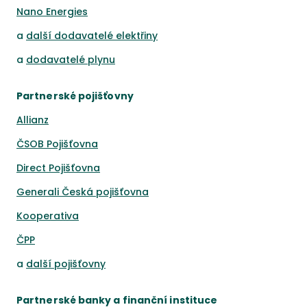
Nano Energies
a
další dodavatelé elektřiny
a
dodavatelé plynu
Partnerské pojišťovny
Allianz
ČSOB Pojišťovna
Direct Pojišťovna
Generali Česká pojišťovna
Kooperativa
ČPP
a
další pojišťovny
Partnerské banky a finanční instituce