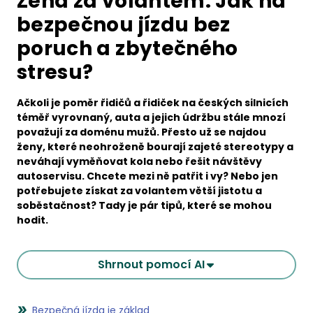
Žena za volantem: Jak na
bezpečnou jízdu bez
poruch a zbytečného
stresu?
Ačkoli je poměr řidičů a řidiček na českých silnicích
téměř vyrovnaný, auta a jejich údržbu stále mnozí
považují za doménu mužů. Přesto už se najdou
ženy, které neohroženě bourají zajeté stereotypy a
neváhají vyměňovat kola nebo řešit návštěvy
autoservisu. Chcete mezi ně patřit i vy? Nebo jen
potřebujete získat za volantem větší jistotu a
soběstačnost? Tady je pár tipů, které se mohou
hodit.
Shrnout pomocí AI
Bezpečná jízda je základ