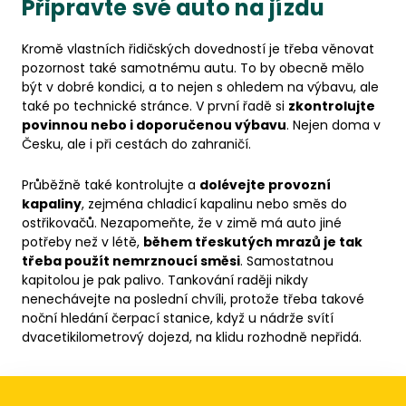
Připravte své auto na jízdu
Kromě vlastních řidičských dovedností je třeba věnovat
pozornost také samotnému autu. To by obecně mělo
být v dobré kondici, a to nejen s ohledem na výbavu, ale
také po technické stránce. V první řadě si
zkontrolujte
povinnou nebo i doporučenou výbavu
. Nejen doma v
Česku, ale i při cestách do zahraničí.
Průběžně také kontrolujte a
dolévejte provozní
kapaliny
, zejména chladicí kapalinu nebo směs do
ostřikovačů. Nezapomeňte, že v zimě má auto jiné
potřeby než v létě,
během třeskutých mrazů je tak
třeba použít nemrznoucí směsi
. Samostatnou
kapitolou je pak palivo. Tankování raději nikdy
nenechávejte na poslední chvíli, protože třeba takové
noční hledání čerpací stanice, když u nádrže svítí
dvacetikilometrový dojezd, na klidu rozhodně nepřidá.