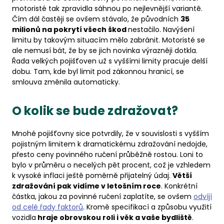
motoristé tak zpravidla sáhnou po nejlevnější variantě.
Čím dál častěji se ovšem stávalo, že původních
35
milionů na pokrytí všech škod
nestačilo. Navýšení
limitu by takovým situacím mělo zabránit. Motoristé se
ale nemusí bát, že by se jich novinka výrazněji dotkla.
Řada velkých pojišťoven už s vyššími limity pracuje delší
dobu. Tam, kde byl limit pod zákonnou hranicí, se
smlouva změnila automaticky.
O kolik se bude zdražovat?
Mnohé pojišťovny sice potvrdily, že v souvislosti s vyšším
pojistným limitem k dramatickému zdražování nedojde,
přesto ceny povinného ručení průběžně rostou. Loni to
bylo v průměru o necelých pět procent, což je vzhledem
k vysoké inflaci ještě poměrně přijatelný údaj.
Větší
zdražování pak vidíme v letošním roce
. Konkrétní
částka, jakou za povinné ručení zaplatíte, se ovšem
odvíjí
od celé řady faktorů
. Kromě specifikací a způsobu využití
vozidla
hraje obrovskou roli i věk a vaše bydliště
.