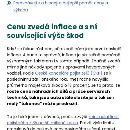
Porovnávejte a hledejte nejlepší poměr ceny a
výkonu
Cenu zvedá inflace a s ní
související výše škod
Když se řekne růst cen, přirozeně nám jako první naskočí
inflace. A bude to správně, inflace je skutečně poměrně
významným faktorem i v tomto případě. Značně zvedá
mimo jiné náklady spojené s opravami havarovaných
vozidel. Podle
České kanceláře pojistitelů (ČKP)
se k
poslednímu září loňského roku meziročně navýšila
průměrná majetková škoda o 13 procent. Je to proto, že
roste cena náhradních dílů a práce servisních
techniků, také jsou auta stále složitější a tak se i
malý “ťukanec” může prodražit.
To je také jeden z důvodů, proč se zvýšil
minimální limit
pojistného z 35 na 50 milionů korun
. Právě výše limitu
promlouvá do celkové ceny povinného ručení, mnozí