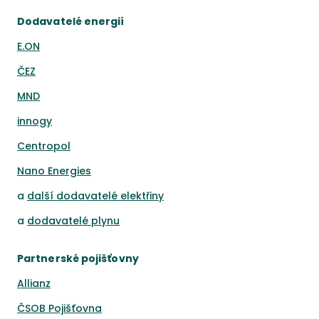
Dodavatelé energií
E.ON
ČEZ
MND
innogy
Centropol
Nano Energies
a
další dodavatelé elektřiny
a
dodavatelé plynu
Partnerské pojišťovny
Allianz
ČSOB Pojišťovna