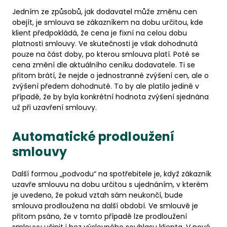
Jedním ze způsobů, jak dodavatel může změnu cen
obejít, je smlouva se zákazníkem na dobu určitou, kde
klient předpokládá, že cena je fixní na celou dobu
platnosti smlouvy. Ve skutečnosti je však dohodnutá
pouze na část doby, po kterou smlouva platí. Poté se
cena změní dle aktuálního ceníku dodavatele. Ti se
přitom brátí, že nejde o jednostranné zvýšení cen, ale o
zvýšení předem dohodnuté. To by ale platilo jedině v
případě, že by byla konkrétní hodnota zvýšení sjednána
už při uzavření smlouvy.
Automatické prodloužení
smlouvy
Další formou „podvodu“ na spotřebitele je, když zákazník
uzavře smlouvu na dobu určitou s ujednáním, v kterém
je uvedeno, že pokud vztah sám neukončí, bude
smlouva prodloužena na další období. Ve smlouvě je
přitom psáno, že v tomto případě lze prodloužení