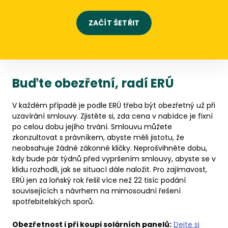
ZAČÍT ŠETŘIT
Buďte obezřetní, radí ERÚ
V každém případě je podle ERÚ třeba být obezřetný už při
uzavírání smlouvy. Zjistěte si, zda cena v nabídce je fixní
po celou dobu jejího trvání. Smlouvu můžete
zkonzultovat s právníkem, abyste měli jistotu, že
neobsahuje žádné zákonné kličky. Neprošvihněte dobu,
kdy bude pár týdnů před vypršením smlouvy, abyste se v
klidu rozhodli, jak se situací dále naložit. Pro zajímavost,
ERÚ jen za loňský rok řešil více než 22 tisíc podání
souvisejících s návrhem na mimosoudní řešení
spotřebitelských sporů.
Obezřetnost i při koupi solárních panelů:
Dejte si