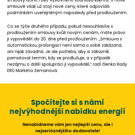
smlouvy učinit i bez výslovného souhlasu klienta. V nové
smlouvě však už stojí nové ceny, které odpovídá
podmínkám uveřejněným naposledy před prodloužením.
Co se týče druhého případu, pokud nesouhlasíte s
prodloužením smlouvy kvůli novým cenám, máte právo
ji vypovědět do 20. dne před prožloužením. „Smlouva s
automatickou prolongací není sama o sobě zakázaná,
ani nijak závadná. Je ale potřeba, aby si zákazník
pamatoval termín, kdy se prodlužuje, a v případě
nezájmu o další spolupráci ji vypověděl,“ radí členka Rady
ERÚ Markéta Zemanová.
Spočítejte si s námi
nejvýhodnější nabídku energií
Nenabídneme vám jen nejlepší cenu, ale i
nejserióznějšího dodavatele!