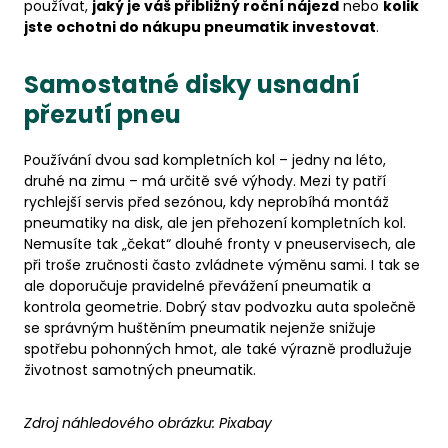
používat,
jaký je váš přibližný roční nájezd
nebo
kolik
jste ochotni do nákupu pneumatik investovat
.
Samostatné disky usnadní
přezutí pneu
Používání dvou sad kompletních kol – jedny na léto,
druhé na zimu – má určitě své výhody. Mezi ty patří
rychlejší servis před sezónou, kdy neprobíhá montáž
pneumatiky na disk, ale jen přehození kompletních kol.
Nemusíte tak „čekat“ dlouhé fronty v pneuservisech, ale
při troše zručnosti často zvládnete výměnu sami. I tak se
ale doporučuje pravidelné převážení pneumatik a
kontrola geometrie. Dobrý stav podvozku auta společně
se správným huštěním pneumatik nejenže snižuje
spotřebu pohonných hmot, ale také výrazně prodlužuje
životnost samotných pneumatik.
Zdroj náhledového obrázku:
Pixabay