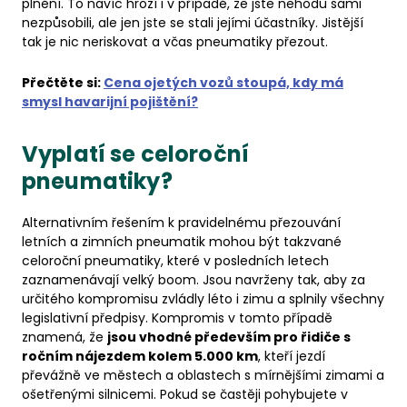
plnění. To navíc hrozí i v případě, že jste nehodu sami
nezpůsobili, ale jen jste se stali jejími účastníky. Jistější
tak je nic neriskovat a včas pneumatiky přezout.
Přečtěte si:
Cena ojetých vozů stoupá, kdy má
smysl havarijní pojištění?
Vyplatí se celoroční
pneumatiky?
Alternativním řešením k pravidelnému přezouvání
letních a zimních pneumatik mohou být takzvané
celoroční pneumatiky, které v posledních letech
zaznamenávají velký boom. Jsou navrženy tak, aby za
určitého kompromisu zvládly léto i zimu a splnily všechny
legislativní předpisy. Kompromis v tomto případě
znamená, že
jsou vhodné především pro řidiče s
ročním nájezdem kolem 5.000 km
, kteří jezdí
převážně ve městech a oblastech s mírnějšími zimami a
ošetřenými silnicemi. Pokud se častěji pohybujete v