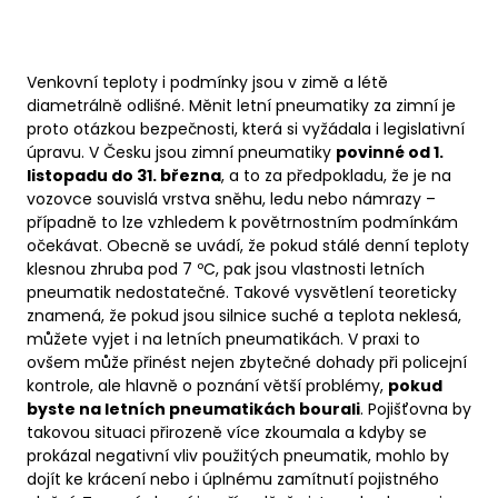
Venkovní teploty i podmínky jsou v zimě a létě
diametrálně odlišné. Měnit letní pneumatiky za zimní je
proto otázkou bezpečnosti, která si vyžádala i legislativní
úpravu. V Česku jsou zimní pneumatiky
povinné od 1.
listopadu do 31. března
, a to za předpokladu, že je na
vozovce souvislá vrstva sněhu, ledu nebo námrazy –
případně to lze vzhledem k povětrnostním podmínkám
očekávat. Obecně se uvádí, že pokud stálé denní teploty
klesnou zhruba pod 7 ºC, pak jsou vlastnosti letních
pneumatik nedostatečné. Takové vysvětlení teoreticky
znamená, že pokud jsou silnice suché a teplota neklesá,
můžete vyjet i na letních pneumatikách. V praxi to
ovšem může přinést nejen zbytečné dohady při policejní
kontrole, ale hlavně o poznání větší problémy,
pokud
byste na letních pneumatikách bourali
. Pojišťovna by
takovou situaci přirozeně více zkoumala a kdyby se
prokázal negativní vliv použitých pneumatik, mohlo by
dojít ke krácení nebo i úplnému zamítnutí pojistného