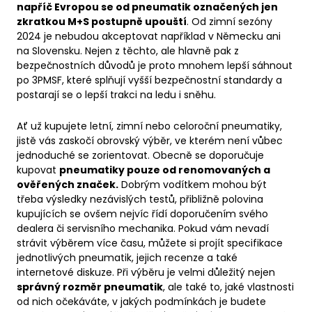
napříč Evropou se od pneumatik označených jen
zkratkou M+S postupně upouští
. Od zimní sezóny
2024 je nebudou akceptovat například v Německu ani
na Slovensku. Nejen z těchto, ale hlavně pak z
bezpečnostních důvodů je proto mnohem lepší sáhnout
po 3PMSF, které splňují vyšší bezpečnostní standardy a
postarají se o lepší trakci na ledu i sněhu.
Ať už kupujete letní, zimní nebo celoroční pneumatiky,
jistě vás zaskočí obrovský výběr, ve kterém není vůbec
jednoduché se zorientovat. Obecně se doporučuje
kupovat
pneumatiky pouze od renomovaných a
ověřených značek.
Dobrým vodítkem mohou být
třeba výsledky nezávislých testů, přibližně polovina
kupujících se ovšem nejvíc řídí doporučením svého
dealera či servisního mechanika. Pokud vám nevadí
strávit výběrem více času, můžete si projít specifikace
jednotlivých pneumatik, jejich recenze a také
internetové diskuze. Při výběru je velmi důležitý nejen
správný rozměr pneumatik
, ale také to, jaké vlastnosti
od nich očekáváte, v jakých podmínkách je budete