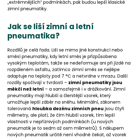
„extrémnějších“ podmínkách, pak budou lepší klasické
zimní pneumatiky.
Jak se liší zimní a letní
pneumatika?
Rozdílů je celá řada. Liší se mimo jiné konstrukcí nebo
směsí pneumatiky, kdy letní směs je přizpůsobena
vysokým teplotám, takže se nedeformuje ani při jízdě na
rozpáleném asfaltu, zatímco zimní směs se nejlépe
adaptuje na teploty pod 7 °C a netvrdne v mrazu. Další
rozdíly spočívají v tvrdosti –
zimní pneumatiky jsou
měkčí než letní
– a samozřejmě i v drážkování. Zimní
pneumatiky mají hlubší a členitější vzorek, který
umožňuje lepší záběr na sněhu. Minimální, zákonem
tolerovaná
hloubka dezénu zimních pneu
jsou čtyři
milimetry, ale platí, že čím hlubší vzorek, tím lepší
vlastnosti v nepříznivých podmínkách (u nových
pneumatik je to sedm až osm milimetrů). S nákupem
nových pneumatik určitě není vhodné čekat, až vzorek