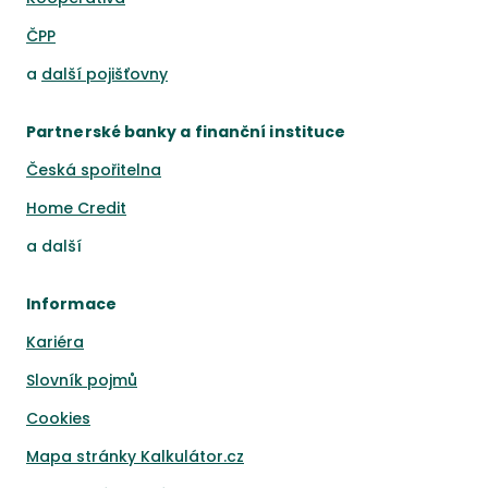
ČPP
a
další pojišťovny
Partnerské banky a finanční instituce
Česká spořitelna
Home Credit
a
další
Informace
Kariéra
Slovník pojmů
Cookies
Mapa stránky Kalkulátor.cz