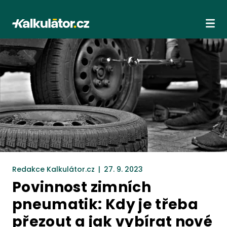
Kalkulátor.cz
Ote
Redakce Kalkulátor.cz
|
27. 9. 2023
Povinnost zimních
pneumatik: Kdy je třeba
přezout a jak vybírat nové