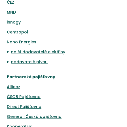
ČEZ
MND
innogy
Centropol
Nano Energies
a
další dodavatelé elektřiny
a
dodavatelé plynu
Partnerské pojišťovny
Allianz
ČSOB Pojišťovna
Direct Pojišťovna
Generali Česká pojišťovna
Kooperativa