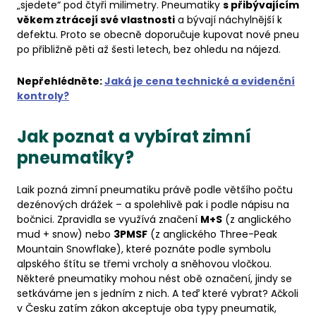
„sjedete“ pod čtyři milimetry. Pneumatiky
s přibývajícím
věkem ztrácejí své vlastnosti
a bývají náchylnější k
defektu. Proto se obecně doporučuje kupovat nové pneu
po přibližně pěti až šesti letech, bez ohledu na nájezd.
Nepřehlédněte:
Jaká je cena technické a evidenční
kontroly?
Jak poznat a vybírat zimní
pneumatiky?
Laik pozná zimní pneumatiku právě podle většího počtu
dezénových drážek – a spolehlivě pak i podle nápisu na
bočnici. Zpravidla se využívá značení
M+S
(z anglického
mud + snow) nebo
3PMSF
(z anglického Three-Peak
Mountain Snowflake), které poznáte podle symbolu
alpského štítu se třemi vrcholy a sněhovou vločkou.
Některé pneumatiky mohou nést obě označení, jindy se
setkáváme jen s jedním z nich. A teď které vybrat? Ačkoli
v Česku zatím zákon akceptuje oba typy pneumatik,