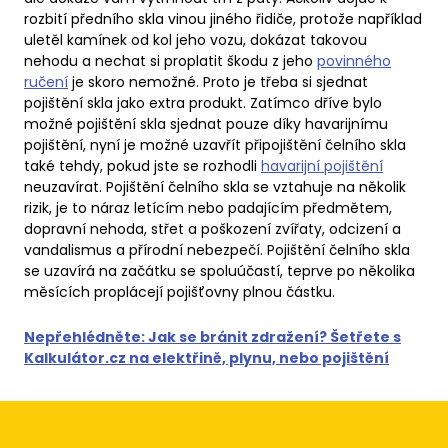
rozbití předního skla vinou jiného řidiče, protože například
uletěl kamínek od kol jeho vozu, dokázat takovou
nehodu a nechat si proplatit škodu z jeho
povinného
ručení
je skoro nemožné. Proto je třeba si sjednat
pojištění skla jako extra produkt. Zatímco dříve bylo
možné pojištění skla sjednat pouze díky havarijnímu
pojištění, nyní je možné uzavřít připojištění čelního skla
také tehdy, pokud jste se rozhodli
havarijní pojištění
neuzavírat. Pojištění čelního skla se vztahuje na několik
rizik, je to náraz letícím nebo padajícím předmětem,
dopravní nehoda, střet a poškození zvířaty, odcizení a
vandalismus a přírodní nebezpečí. Pojištění čelního skla
se uzavírá na začátku se spoluúčastí, teprve po několika
měsících proplácejí pojišťovny plnou částku.
Nepřehlédněte: Jak se bránit zdražení? Šetřete s
Kalkulátor.cz na elektřině, plynu, nebo pojištění