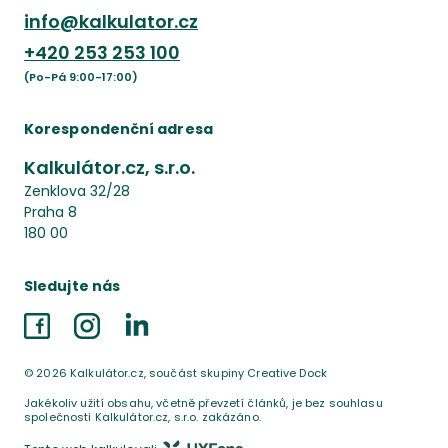
info@kalkulator.cz
+420
253 253 100
(Po-Pá 9:00-17:00)
Korespondenční adresa
Kalkulátor.cz, s.r.o.
Zenklova 32/28
Praha 8
180 00
Sledujte nás
Facebook
Instagram
LinkedIn
©
2026
Kalkulátor.cz, součást skupiny Creative Dock
Jakékoliv užití obsahu, včetně převzetí článků, je bez souhlasu
společnosti Kalkulátor.cz, s.r.o. zakázáno.