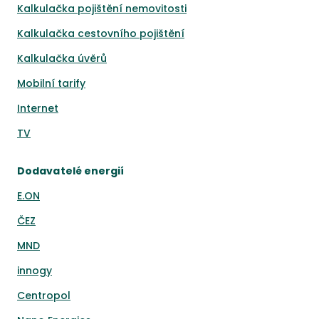
Kalkulačka pojištění nemovitosti
Kalkulačka cestovního pojištění
Kalkulačka úvěrů
Mobilní tarify
Internet
TV
Dodavatelé energií
E.ON
ČEZ
MND
innogy
Centropol