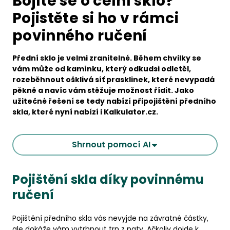
Bojíte se o čelní sklo?
Pojistěte si ho v rámci
povinného ručení
Přední sklo je velmi zranitelné. Během chvilky se
vám může od kamínku, který odkudsi odletěl,
rozeběhnout ošklivá síť prasklinek, které nevypadá
pěkně a navíc vám stěžuje možnost řídit. Jako
užitečné řešení se tedy nabízí připojištění předního
skla, které nyní nabízí i Kalkulator.cz.
Shrnout pomocí AI
Pojištění skla díky povinnému
ručení
Pojištění předního skla vás nevyjde na závratné částky,
ale dokáže vám vytrhnout trn z paty. Ačkoliv dojde k