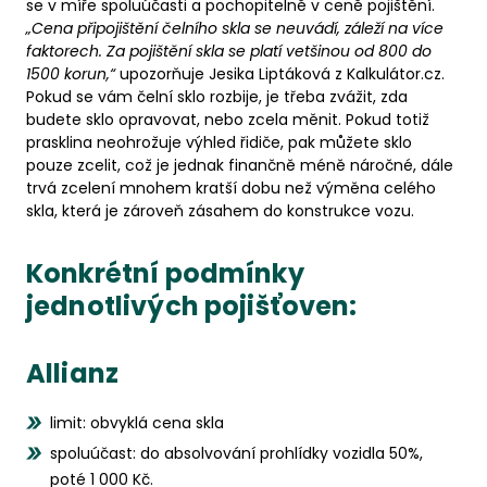
se v míře spoluúčasti a pochopitelně v ceně pojištění.
„Cena připojištění čelního skla se neuvádí, záleží na více
faktorech. Za pojištění skla se platí vetšinou od 800 do
1500 korun,“
upozorňuje Jesika Liptáková z Kalkulátor.cz.
Pokud se vám čelní sklo rozbije, je třeba zvážit, zda
budete sklo opravovat, nebo zcela měnit. Pokud totiž
prasklina neohrožuje výhled řidiče, pak můžete sklo
pouze zcelit, což je jednak finančně méně náročné, dále
trvá zcelení mnohem kratší dobu než výměna celého
skla, která je zároveň zásahem do konstrukce vozu.
Konkrétní podmínky
jednotlivých pojišťoven:
Allianz
limit: obvyklá cena skla
spoluúčast: do absolvování prohlídky vozidla 50%,
poté 1 000 Kč.