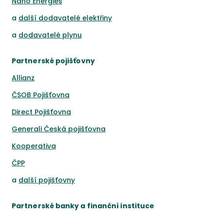
Nano Energies
a
další dodavatelé elektřiny
a
dodavatelé plynu
Partnerské pojišťovny
Allianz
ČSOB Pojišťovna
Direct Pojišťovna
Generali Česká pojišťovna
Kooperativa
ČPP
a
další pojišťovny
Partnerské banky a finanční instituce