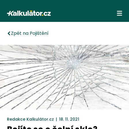
Kalkulátor.cz
Ote
Zpět na Pojištění
Redakce Kalkulátor.cz
|
18. 11. 2021