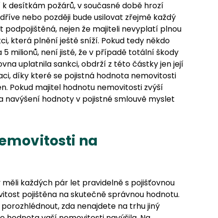
í k desítkám požárů, v současné době hrozí
 dříve nebo později bude usilovat zřejmě každý
 podpojištěná, nejen že majiteli nevyplatí plnou
ci, která plnění ještě sníží. Pokud tedy někdo
 5 milionů, není jisté, že v případě totální škody
na uplatnila sankci, obdrží z této částky jen její
xaci, díky které se pojistná hodnota nemovitosti
n. Pokud majitel hodnotu nemovitosti zvýší
a navýšení hodnoty v pojistné smlouvě myslet
nemovitosti na
 měli každých pár let pravidelně s pojišťovnou
vitost pojištěna na skutečně správnou hodnotu.
porozhlédnout, zda nenajdete na trhu jiný
 se hodnota vaší nemovitosti navýšila. Na