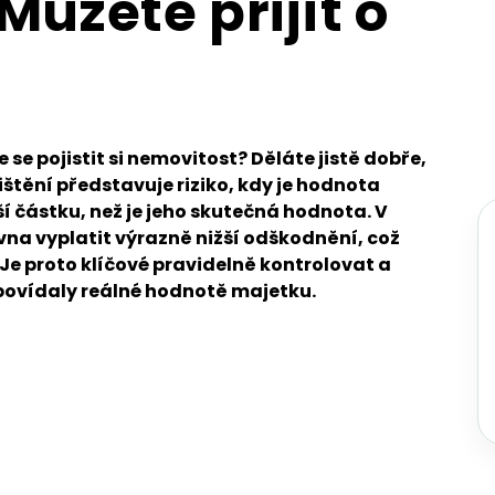
Můžete přijít o
 se pojistit si nemovitost? Děláte jistě dobře,
ištění představuje riziko, kdy je hodnota
 částku, než je jeho skutečná hodnota. V
vna vyplatit výrazně nižší odškodnění, což
 Je proto klíčové pravidelně kontrolovat a
povídaly reálné hodnotě majetku.