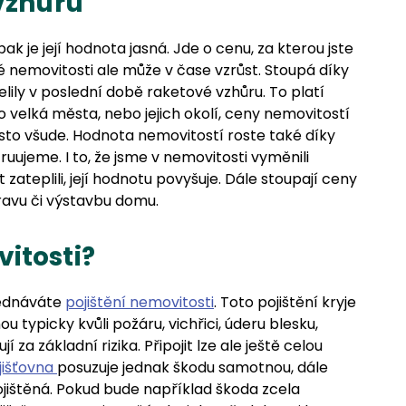
 vzhůru
ak je její hodnota jasná. Jde o cenu, za kterou jste
ané nemovitosti ale může v čase vzrůst. Stoupá díky
lily v poslední době raketové vzhůru. To platí
o velká města, nebo jejich okolí, ceny nemovitostí
osto všude. Hodnota nemovitostí roste také díky
uujeme. I to, že jsme v nemovitosti vyměnili
zateplili, její hodnotu povyšuje. Dále stoupají ceny
ravu či výstavbu domu.
itosti?
ojednáváte
pojištění nemovitosti
. Toto pojištění kryje
ou typicky kvůli požáru, vichřici, úderu blesku,
a základní rizika. Připojit lze ale ještě celou
jišťovna
posuzuje jednak škodu samotnou, dále
jištěná. Pokud bude například škoda zcela