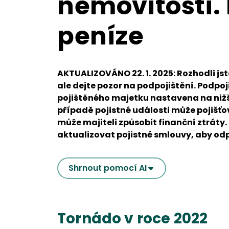
nemovitosti. 
peníze
AKTUALIZOVÁNO 22. 1. 2025: Rozhodli jste
ale dejte pozor na podpojištění. Podpoj
pojištěného majetku nastavena na nižší
případě pojistné události může pojišťo
může majiteli způsobit finanční ztráty.
aktualizovat pojistné smlouvy, aby od
Shrnout pomocí AI
Tornádo v roce 2022