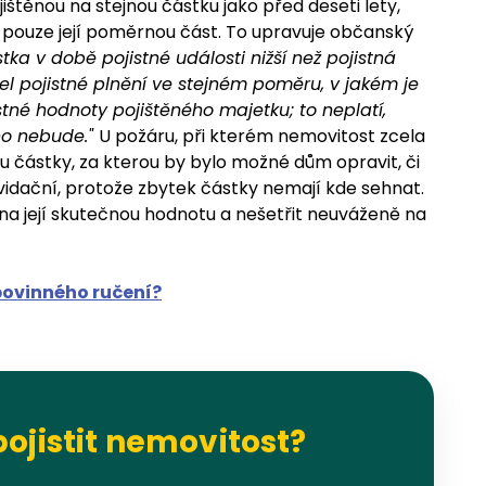
ištěnou na stejnou částku jako před deseti lety,
 pouze její poměrnou část. To upravuje občanský
stka v době pojistné události nižší než pojistná
tel pojistné plnění ve stejném poměru, v jakém je
stné hodnoty pojištěného majetku; to neplatí,
eno nebude."
U požáru, při kterém nemovitost zcela
nu částky, za kterou by bylo možné dům opravit, či
vidační, protože zbytek částky nemají kde sehnat.
t na její skutečnou hodnotu a nešetřit neuváženě na
povinného ručení?
pojistit nemovitost?