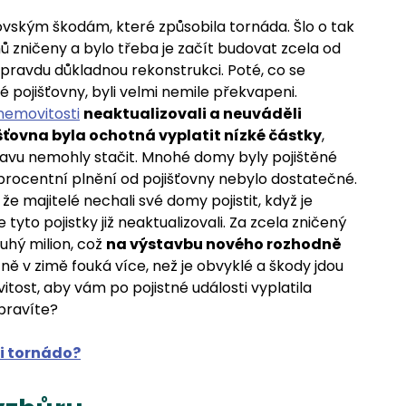
ovským škodám, které způsobila tornáda. Šlo o tak
mů zničeny a bylo třeba je začít budovat zcela od
pravdu důkladnou rekonstrukci. Poté, co se
é pojišťovny, byli velmi nemile překvapeni.
 nemovitosti
neaktualizovali a neuváděli
išťovna byla ochotná vyplatit nízké částky
,
avu nemohly stačit. Mnohé domy byly pojištěné
oprocentní plnění od pojišťovny nebylo dostatečné.
 že majitelé nechali své domy pojistit, když je
le tyto pojistky již neaktualizovali. Za zcela zničený
uhý milion, což
na výstavbu nového rozhodně
cně v zimě fouká více, než je obvyklé a škody jdou
vitost, aby vám po pojistné události vyplatila
opravíte?
 i tornádo?