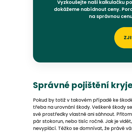
Vyzkoušejte naši kalkulačku poj
dokážeme nabídnout ceny. Pora
na správnou cenu,
ZJI
Správné pojištění kryj
Pokud by totiž v takovém případě ke škodě 
třeba na urovnání škody. Veškeré škody se 
své prostředky vlastně ani sáhnout. Přitom 
pár stokorun, nebo tisíc ročně. Jak je vidět,
nevyplácí. Těžko se domnívat, že právě vá