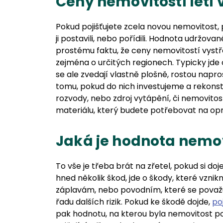
Ceny nemovitostí letí
Pokud pojišťujete zcela novou nemovitost, p
ji postavili, nebo pořídili. Hodnota udržov
prostému faktu, že ceny nemovitostí vystře
zejména o určitých regionech. Typicky jde 
se ale zvedají vlastně plošně, rostou napr
tomu, pokud do nich investujeme a rekonstr
rozvody, nebo zdroj vytápění, či nemovitost 
materiálu, který budete potřebovat na op
Jaká je hodnota nemov
To vše je třeba brát na zřetel, pokud si d
hned několik škod, jde o škody, které vznikn
záplavám, nebo povodním, které se považují z
řadu dalších rizik. Pokud ke škodě dojde,
po
pak hodnotu, na kterou byla nemovitost po