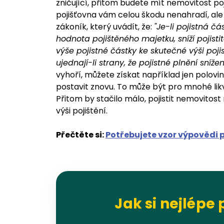
zničující, přitom budete mít nemovitost poj
pojišťovna vám celou škodu nenahradí, ale
zákoník, který uvádít, že:
"Je-li pojistná čá
hodnota pojištěného majetku, sníží pojisti
výše pojistné částky ke skutečné výši poji
ujednají-li strany, že pojistné plnění sníž
vyhoří, můžete získat například jen polovi
postavit znovu. To může být pro mnohé lik
Přitom by stačilo málo, pojistit nemovitos
výši pojištění.
Přečtěte si:
Potřebujete vzor výpovědi 
Jak si nejlépe 