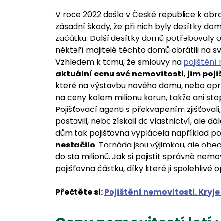
V roce 2022 došlo v České republice k obr
zásadní škody, že při nich byly desítky do
začátku. Další desítky domů potřebovaly o
někteří majitelé těchto domů obrátili na sv
Vzhledem k tomu, že smlouvy na
pojištění
aktuální cenu své nemovitosti, jim poj
které na výstavbu nového domu, nebo opr
na ceny kolem milionu korun, takže ani st
Pojišťovací agenti s překvapením zjišťovali,
postavili, nebo získali do vlastnictví, ale dá
dům tak pojišťovna vyplácela například po
nestačilo
. Tornáda jsou výjimkou, ale obe
do sta milionů. Jak si pojistit správně nemo
pojišťovna částku, díky které ji spolehlivě 
Přečtěte si:
Pojištění nemovitosti. Kryje