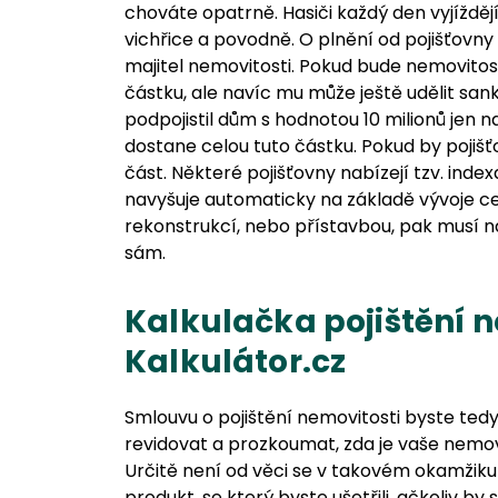
chováte opatrně. Hasiči každý den vyjížděj
vichřice a povodně. O plnění od pojišťovny
majitel nemovitosti. Pokud bude nemovitost
částku, ale navíc mu může ještě udělit sank
podpojistil dům s hodnotou 10 milionů jen na
dostane celou tuto částku. Pokud by pojišťov
část. Některé pojišťovny nabízejí tzv. inde
navyšuje automaticky na základě vývoje ce
rekonstrukcí, nebo přístavbou, pak musí n
sám.
Kalkulačka pojištění 
Kalkulátor.cz
Smlouvu o pojištění nemovitosti byste tedy
revidovat a prozkoumat, zda je vaše nemo
Určitě není od věci se v takovém okamžiku 
produkt, se který byste ušetřili, ačkoliv by