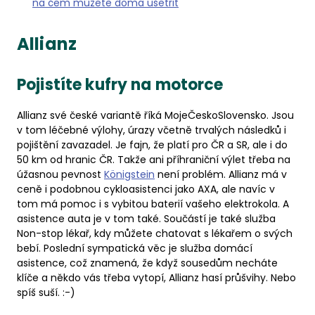
na čem můžete doma ušetřit
Allianz
Pojistíte kufry na motorce
Allianz své české variantě říká MojeČeskoSlovensko. Jsou
v tom léčebné výlohy, úrazy včetně trvalých následků i
pojištění zavazadel. Je fajn, že platí pro ČR a SR, ale i do
50 km od hranic ČR. Takže ani příhraniční výlet třeba na
úžasnou pevnost
Königstein
není problém. Allianz má v
ceně i podobnou cykloasistenci jako AXA, ale navíc v
tom má pomoc i s vybitou baterií vašeho elektrokola. A
asistence auta je v tom také. Součástí je také služba
Non-stop lékař, kdy můžete chatovat s lékařem o svých
bebí. Poslední sympatická věc je služba domácí
asistence, což znamená, že když sousedům necháte
klíče a někdo vás třeba vytopí, Allianz hasí průšvihy. Nebo
spíš suší. :-)