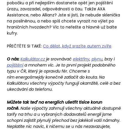
pobočku a při nejlepším dostanete opět jen pojištění
úrazu, zavazadel, odpovědnosti a čau. Takže AXA
Assistance, nebo Allianz? Jste si jisti, že nebude sklenička
na posilněnou, a nebo spíš chcete vyrazit na výlet po
hraničních hvozdech? Víc to neřešte a hlavně už balte
kufry.
PŘEČTĚTE SI TAKÉ:
Co dělat, když srazíte autem zvíře
O nás:
Kalkulátor.cz
je srovnávač
elektřiny
,
plynu
, brzy i
pojištění
a mnohem víc. Je to první projekt podobného
typu v ČR, který je opravdu fér. Chceme s
ním energošmejdy konečně zatlačit do kouta. Na
Kalkulátoru všechny výpočty fungují okamžitě, celé a bez
ukecávání do telefonu.
Můžete tak teď na energiích ušetřit tisíce korun
ročně.
Naše výpočty zahrnují všechny aktuálně dostupné
tarify na trhu a u vybraných dodavatelů energií jsme
schopni zajistit plynulý přechod bez jakékoli vaší námahy.
Neplatíte nic navíc, k ničemu se u nás nezavazujete,