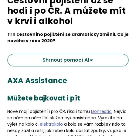
Cestovní pojištění už se
hodí i po ČR. A můžete mít
v krvi i alkohol
Trh cestovního pojištění se dramaticky změnil. Co je
nového v roce 2020?
Shrnout pomocí AI
AXA Assistance
Můžete bajkovat i pít
Nově mají pojištění i pro ČR, říkají tomu
Domestic
. Nejvíc
se nám na něm líbí služba cykloasistence. Vyrazíte na
výlet na kolo či
elektrokolo
a kolo se vám rozbije? Kdo to
někdy zažil a řešil, jak sebe i kolo dostat zpátky, ví, jaká je