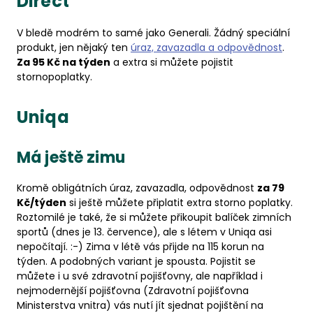
Direct
V bledě modrém to samé jako Generali. Žádný speciální
produkt, jen nějaký ten
úraz, zavazadla a odpovědnost
.
Za 95 Kč na týden
a extra si můžete pojistit
stornopoplatky.
Uniqa
Má ještě zimu
Kromě obligátních úraz, zavazadla, odpovědnost
za 79
Kč/týden
si ještě můžete připlatit extra storno poplatky.
Roztomilé je také, že si můžete přikoupit balíček zimních
sportů (dnes je 13. července), ale s létem v Uniqa asi
nepočítají. :-) Zima v létě vás přijde na 115 korun na
týden. A podobných variant je spousta. Pojistit se
můžete i u své zdravotní pojišťovny, ale například i
nejmodernější pojišťovna (Zdravotní pojišťovna
Ministerstva vnitra) vás nutí jít sjednat pojištění na