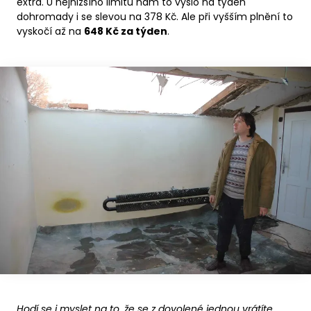
extra. U nejnižšího limitu nám to vyšlo na týden
dohromady i se slevou na 378 Kč. Ale při vyšším plnění to
vyskočí až na
648 Kč za týden
.
Hodí se i myslet na to, že se z dovolené jednou vrátíte.