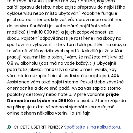
to otrava. AXA Assistance má 24/7 hotline, kdy vám
zařídí opravu defektu nebo zajistí přepravu do nejbližšího
cykloservisu nebo místa ubytování. Podobně funguje
jejich autoasistence, kdy váš vůz opraví nebo odtáhnou
do servisu. Součástí je i veterinární pojištění vašich
mazlíčků (limit 10 000 Kč) a jejich zodpovědnosti za
škodu. Pojištění odpovědnosti je rozšířené i na škody na
sportovním vybavení. Jste v tom také pojištěni na úraz, a
to včetně většiny rizikových sportů. A skvělé je, že v AXA
pracují rozumní lidi a tolerují vám, že můžete mít krvi až
0,8 ‰ alkoholu (což má na vodě každý. :-) Obyčejně
patří totiž jakékoli množství alkoholu mezi výluky, kdy
vám nikdo nezaplatí nic. A jestli si stále nejste jisti, AXA
Assistance vám také pojistí storno. Pokud třeba závažně
onemocníte a dovolená padá, AA za vás zaplatí storno
poplatky cestovky nebo hotelu. V plné variantě
přijde
Domestic na týden na 268 Kč
na osobu. Storno zájezdu
se přikupuje extra. Všechno si sjednáte samozřejmě
online během několika vteřin. To zní fajn.
CHCETE UŠETŘIT PENÍZE?
Spočítejte si na Kalkulátoru,