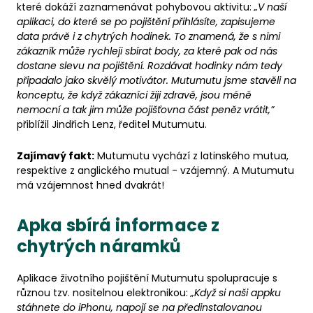
které dokáží zaznamenávat pohybovou aktivitu:
„V naší
aplikaci, do které se po pojištění přihlásíte, zapisujeme
data právě i z chytrých hodinek. To znamená, že s nimi
zákazník může rychleji sbírat body, za které pak od nás
dostane slevu na pojištění. Rozdávat hodinky nám tedy
připadalo jako skvělý motivátor. Mutumutu jsme stavěli na
konceptu, že když zákazníci žiji zdravě, jsou méně
nemocní a tak jim může pojišťovna část peněz vrátit,”
přiblížil Jindřich Lenz, ředitel Mutumutu.
Zajímavý fakt:
Mutumutu vychází z latinského mutua,
respektive z anglického mutual - vzájemný. A Mutumutu
má vzájemnost hned dvakrát!
Apka sbírá informace z
chytrých náramků
Aplikace životního pojištění Mutumutu spolupracuje s
různou tzv. nositelnou elektronikou:
„Když si naši appku
stáhnete do iPhonu, napojí se na předinstalovanou