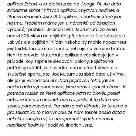
aplikaci Zdraví. U Androidu zase na Google Fit. Ale data
zvládáme sbírat i z jiných aplikací, chytrých hodinek a
fitness náramků. Asi z 90% aplikací a hodinek, které jsou
na trhu. Problém máme jen u náramků od čínských
výrobců,”
prohlásil Jindřich Lenz. Mutumutu zároveň
nabízí 30% slevu na pojištění při
zdravém životním stylu
.
Jak vás ale pojištění hlídá? Někoho by mohlo napadnout,
jestli si Mutumutu tak trochu nehraje na velkého bratra.
Není to pravda. Mutumutu aplikace vás sleduje jen v
případě, kdy zapnete sledování polohy. Pojišťovna
potřebuje vědět, že nesedíte doma před televizí ale
skutečně sportujete. Jak Mutumutu sbírá data už víme,
ale jak je vyhodnocuje?
„Nad přípravou toho, jak se
budou data vyhodnocovat, jsme strávili spoustu času. Je
potřeba rozlišit, ze které aplikace nám to člověk poslal
nebo ze kterých hodinek nám to přišlo. A ta data mezi
sebou porovnáváme. Pro nás to má výhodu, že to víme a
pro zákazníka to má výhodu, že nám takhle posílá data z
několika zdrojů a ví, že nezapomněl synchronizovat
například hodinky,”
dodává Jindřich Lenz.