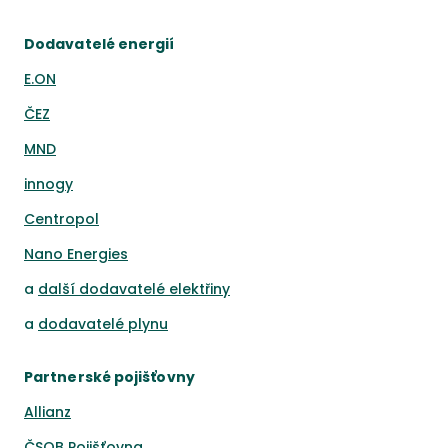
Dodavatelé energií
E.ON
ČEZ
MND
innogy
Centropol
Nano Energies
a
další dodavatelé elektřiny
a
dodavatelé plynu
Partnerské pojišťovny
Allianz
ČSOB Pojišťovna