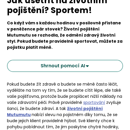
Jak ušetřit na životním
pojištění? Sportem!
Co když vám s každou hodinou v posilovně přistane
v peněžence pár stovek? Životní pojištění
Mutumutu se rozhodla, že odmění zdravý životní
styl. Pokud budete pravidelně sportovat, můžete za
pojistku platit méně.
Shrnout pomocí AI
Pokud budete žít zdravě a budete se méně často léčit,
vyděláte na tom vy tím, že se budete cítit lépe, ale také
vaše pojišťovna, protože bude proplácet nižší náklady na
vaše zdravotní péči. Právě pravidelné
sportování
zvyšuje
šanci, že budete zdraví. A tak
životní pojištění
Mutumutu
nabízí slevu na pojistném díky tomu, že se
bude jejich klient pravidelně hýbat. Své klienty chce k
pohybu pobídnout tím, že jim poskytne chytré hodinky,