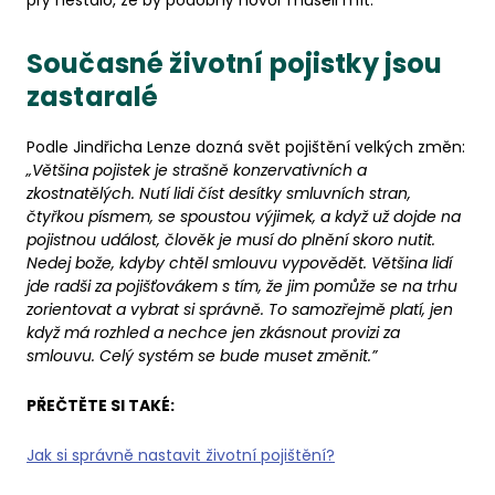
prý nestalo, že by podobný hovor museli mít.
Současné životní pojistky jsou
zastaralé
Podle Jindřicha Lenze dozná svět pojištění velkých změn:
„Většina pojistek je strašně konzervativních a
zkostnatělých. Nutí lidi číst desítky smluvních stran,
čtyřkou písmem, se spoustou výjimek, a když už dojde na
pojistnou událost, člověk je musí do plnění skoro nutit.
Nedej bože, kdyby chtěl smlouvu vypovědět. Většina lidí
jde radši za pojišťovákem s tím, že jim pomůže se na trhu
zorientovat a vybrat si správně. To samozřejmě platí, jen
když má rozhled a nechce jen zkásnout provizi za
smlouvu. Celý systém se bude muset změnit.”
PŘEČTĚTE SI TAKÉ:
Jak si správně nastavit životní pojištění?