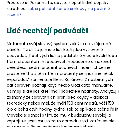
Přečtěte si: Pozor na to, abyste neplatili dvě pojistky
najednou.
Jak si pohlídat konec smlouvy na povinné
ručení?
Lidé nechtějí podvádět
Mutumutu svůj slevový systém založilo na vzájemné
důvěře. Tvrdí, že je málo lidí, kteří jdou vysloveně
podvádět. „Poctivých lidí je podstatně více a kvůli třeba
třem procentům nepoctivých nebudeme omezovat
devadesát sedm procent poctivých. Lidem chceme
prostě věřit a s těmi třemi procenty se musíme nějak
vypořádat,” komentuje Elena Kollárová. Z nasbíraných
dat zároveň poznají, když někdo vloží data manuálně.
Všímají si ale lidí, kteří mají podezřelé hodnoty. Analyzují i
záznamy ze zdravotních prohlídek. Kdyby v aplikaci
teoreticky někdo měl, že měří 150 centimetrů, váží 150
kilo a běhá čtyři hodiny týdně, tak to aplikace začne řešit.
Člověka si označí s tím, že mu v budoucnu zavolají a
zeptají se, jestli mu to za to opravdu stojí. Zatím se ale