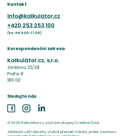
Kontakt
info@kalkulator.cz
+420
253 253 100
(Po-Pá 9:00-17:00)
Korespondenční adresa
Kalkulátor.cz, s.r.o.
Zenklova 32/28
Praha 8
180 00
Sledujte nás
Facebook
Instagram
LinkedIn
©
2026
Kalkulátor.cz, součást skupiny Creative Dock
Jakékoliv užití obsahu, včetně převzetí článků, je bez souhlasu