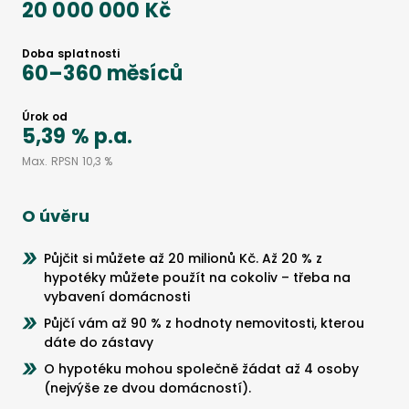
20 000 000 Kč
Doba splatnosti
60
–
360
měsíců
Úrok od
5,39 %
p.a.
Max. RPSN
10,3 %
O úvěru
Půjčit si můžete až 20 milionů Kč. Až 20 % z
hypotéky můžete použít na cokoliv – třeba na
vybavení domácnosti
Půjčí vám až 90 % z hodnoty nemovitosti, kterou
dáte do zástavy
O hypotéku mohou společně žádat až 4 osoby
(nejvýše ze dvou domácností).