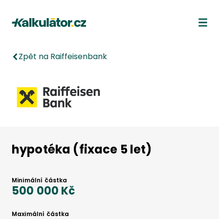
Kalkulátor.cz
Ote
Zpět na Raiffeisenbank
hypotéka (fixace 5 let)
Minimální částka
500 000 Kč
Maximální částka