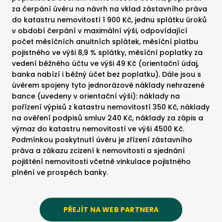
za čerpání úvěru na návrh na vklad zástavního práva
do katastru nemovitostí 1 900 Kč, jednu splátku úroků
v období čerpání v maximální výši, odpovídající
počet měsíčních anuitních splátek, měsíční platbu
pojistného ve výši 8,9 % splátky, měsíční poplatky za
vedení běžného účtu ve výši 49 Kč (orientační údaj,
banka nabízí i běžný účet bez poplatku). Dále jsou s
úvěrem spojeny tyto jednorázové náklady nehrazené
bance (uvedeny v orientační výši): náklady na
pořízení výpisů z katastru nemovitostí 350 Kč, náklady
na ověření podpisů smluv 240 Kč, náklady za zápis a
výmaz do katastru nemovitostí ve výši 4500 Kč.
Podmínkou poskytnutí úvěru je zřízení zástavního
práva a zákazu zcizení k nemovitosti a sjednání
pojištění nemovitosti včetně vinkulace pojistného
plnění ve prospěch banky.
PŘEJÍT NA WEB PARTNERA