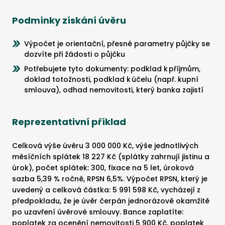
Podmínky získání úvěru
Výpočet je orientační, přesné parametry půjčky se
dozvíte při žádosti o půjčku
Potřebujete tyto dokumenty: podklad k příjmům,
doklad totožnosti, podklad k účelu (např. kupní
smlouva), odhad nemovitosti, který banka zajistí
Reprezentativní příklad
Celková výše úvěru 3 000 000 Kč, výše jednotlivých
měsíčních splátek 18 227 Kč (splátky zahrnují jistinu a
úrok), počet splátek: 300, fixace na 5 let, úroková
sazba 5,39 % ročně, RPSN 6,5%. Výpočet RPSN, který je
uvedený a celková částka: 5 991 598 Kč, vycházejí z
předpokladu, že je úvěr čerpán jednorázově okamžitě
po uzavření úvěrové smlouvy. Bance zaplatíte:
poplatek za ocenění nemovitosti 5 900 Kč, poplatek