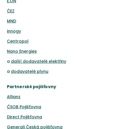
E.ON
ČEZ
MND
innogy
Centropol
Nano Energies
a
další dodavatelé elektřiny
a
dodavatelé plynu
Partnerské pojišťovny
Allianz
ČSOB Pojišťovna
Direct Pojišťovna
Generali Česká pojišťovna