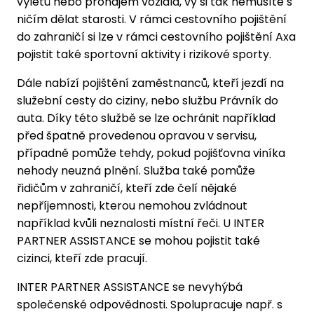
výletů nebo pronájem vozidla, vy si tak nemusíte s
ničím dělat starosti. V rámci cestovního pojištění
do zahraničí si lze v rámci cestovního pojištění Axa
pojistit také sportovní aktivity i rizikové sporty.
Dále nabízí pojištění zaměstnanců, kteří jezdí na
služební cesty do ciziny, nebo službu Právník do
auta. Díky této službě se lze ochránit například
před špatně provedenou opravou v servisu,
případně pomůže tehdy, pokud pojišťovna viníka
nehody neuzná plnění. Služba také pomůže
řidičům v zahraničí, kteří zde čelí nějaké
nepříjemnosti, kterou nemohou zvládnout
například kvůli neznalosti místní řeči. U INTER
PARTNER ASSISTANCE se mohou pojistit také
cizinci, kteří zde pracují.
INTER PARTNER ASSISTANCE se nevyhýbá
společenské odpovědnosti. Spolupracuje např. s