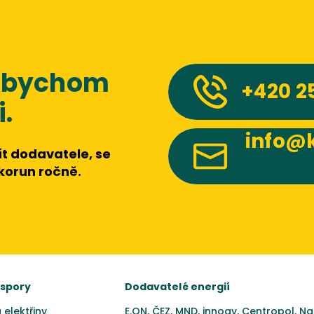
 abychom
+420
2
.
info@k
t dodavatele, se
 korun ročně.
úspory
Dodavatelé energií
 elektřiny
E.ON
,
ČEZ
,
MND
,
innogy
,
Centropol
,
Na