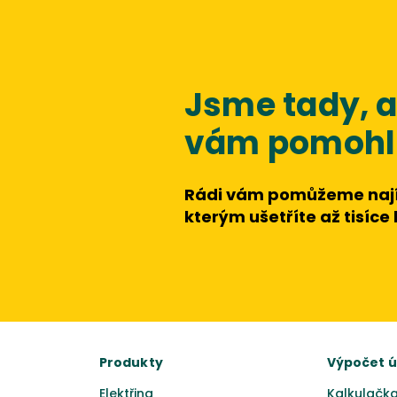
Jsme tady,
vám pomohli
Rádi vám pomůžeme nají
kterým ušetříte až tisíce
Produkty
Výpočet 
Elektřina
Kalkulačka