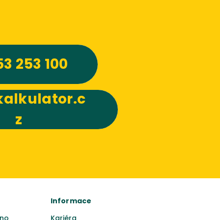
53 253 100
alkulator.c
z
Informace
no
Kariéra