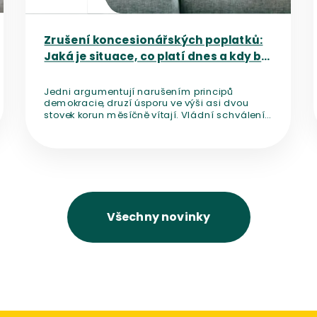
Zrušení koncesionářských poplatků:
Jaká je situace, co platí dnes a kdy by
mělo dojít ke změně?
Jedni argumentují narušením principů
demokracie, druzí úsporu ve výši asi dvou
stovek korun měsíčně vítají. Vládní schválení
novely, která mění financování médií veřejné
služby a počítá se zrušením
koncesionářských poplatků, rozpoutalo diskuzi
o nezávislosti českých médií.
Všechny novinky