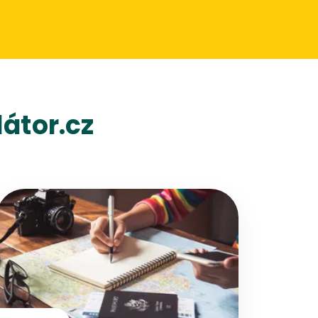
átor.cz
Přejít na detail článku