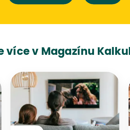
e více v Magazínu Kalkul
Přejít na detail článku