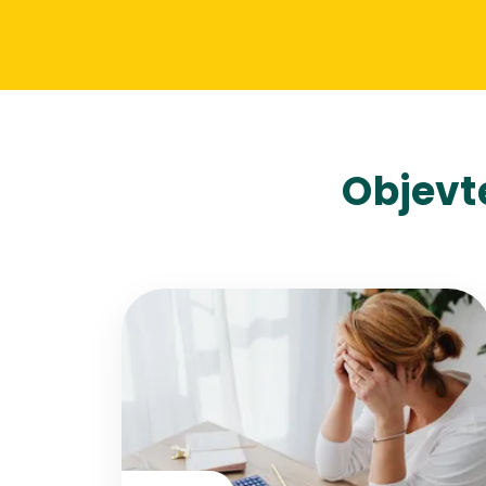
Objevt
Přejít na detail článku