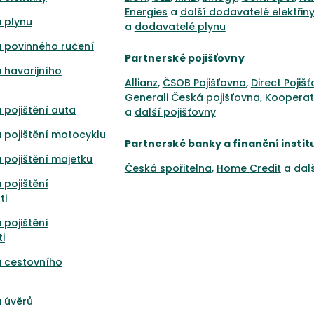
Energies
a
další dodavatelé elektřin
 plynu
a
dodavatelé plynu
 povinného ručení
Partnerské pojišťovny
 havarijního
Allianz
,
ČSOB Pojišťovna
,
Direct Pojiš
Generali Česká pojišťovna
,
Kooperat
 pojištění auta
a
další pojišťovny
 pojištění motocyklu
Partnerské banky a finanční instit
 pojištění majetku
Česká spořitelna
,
Home Credit
a dal
 pojištění
ti
 pojištění
i
a cestovního
 úvěrů