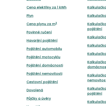
Cena elektřiny za 1 kWh
Kalkulačka
Plyn
Kalkulačka
3
Cena plynu za m
Kalkulačka
pojištění
Povinné ručení
Kalkulačka
Havarijní pojištění
Kalkulačka
Pojištění automobilu
Kalkulačka
Pojištění motocyklu
Kalkulačka
Pojištění domácnosti
domácnos
Pojištění nemovitosti
Kalkulačka
nemovitost
Cestovní pojištění
Kalkulačk
Dovolená
pojištění
Půjčky a úvěry
Kalkulačka