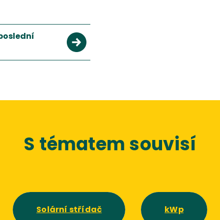
poslední
S tématem souvisí
Solární střídač
kWp