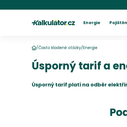
Kalkulátor.cz
Energie
Pojištěn
Kalkulačka elektřiny
Povinné r
C
Kalkulačka plynu
Havarijní 
Cení
Kalkulačky spotřeby
Ostatní p
Dodavatelé
Dodavatel
Kalkulačk
Kde najít fakturu
Vyúč
/
Často kladené otázky
/
Energie
Domů
Úsporný tarif a en
Úsporný tarif platí na odběr elektři
Pod