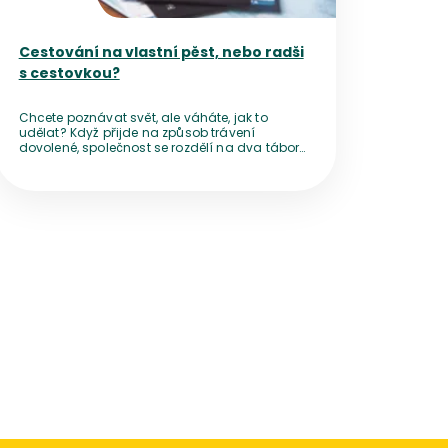
Cestování na vlastní pěst, nebo radši
s cestovkou?
Chcete poznávat svět, ale váháte, jak to
udělat? Když přijde na způsob trávení
dovolené, společnost se rozdělí na dva tábory
– jedni nedají dopustit na cestování po
vlastní ose, jiní se ani za nic nevzdají pohodlí,
které jim nabídne zájezd od cestovní
kanceláře.