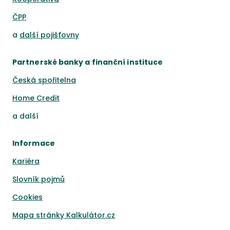
ČPP
a
další pojišťovny
Partnerské banky a finanční instituce
Česká spořitelna
Home Credit
a
další
Informace
Kariéra
Slovník pojmů
Cookies
Mapa stránky Kalkulátor.cz