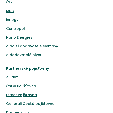
ČEZ
MND
innogy
Centropol
Nano Energies
a
další dodavatelé elektřiny
a
dodavatelé plynu
Partnerské pojišťovny
Allianz
ČSOB Pojišťovna
Direct Pojišťovna
Generali Česká pojišťovna
Kooperativa