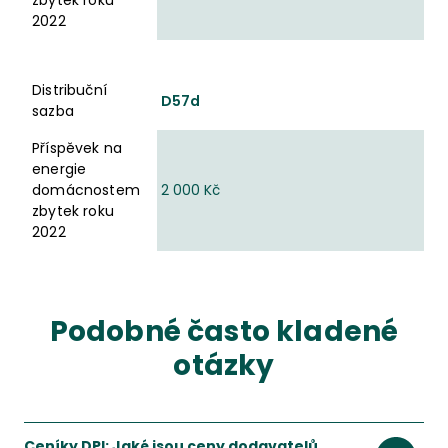
zbytek roku
2022
Distribuční
D57d
sazba
Příspěvek na
energie
domácnostem
2 000 Kč
zbytek roku
2022
Podobné často kladené
otázky
Ceníky DPI: Jaké jsou ceny dodavatelů