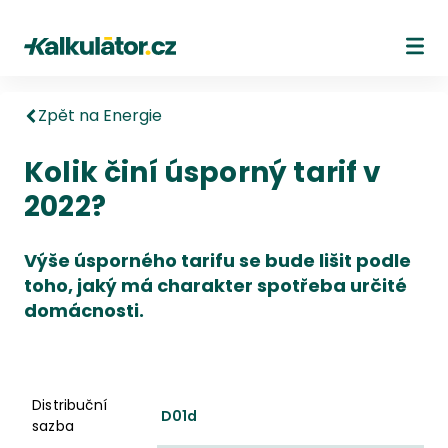
Kalkulátor.cz
Ote
Zpět na Energie
Kolik činí úsporný tarif v
2022?
Výše úsporného tarifu se bude lišit podle
toho, jaký má charakter spotřeba určité
domácnosti.
Distribuční sazba
Příspěvek na energie domácnostem zb
Distribuční
D01d
sazba