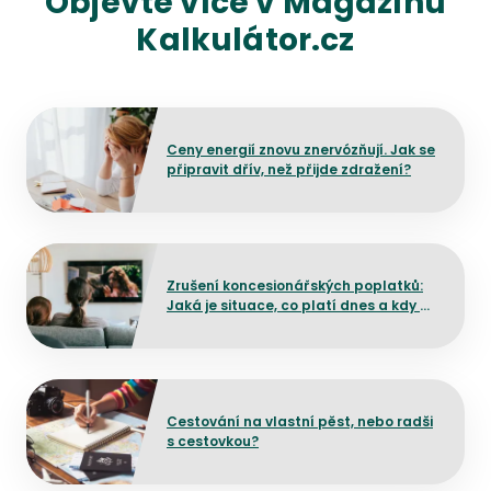
Objevte více v Magazínu
Kalkulátor.cz
Přejít na detail článku
Ceny energií znovu znervózňují. Jak se
připravit dřív, než přijde zdražení?
Přejít na detail článku
Zrušení koncesionářských poplatků:
Jaká je situace, co platí dnes a kdy by
mělo dojít ke změně?
Přejít na detail článku
Cestování na vlastní pěst, nebo radši
s cestovkou?