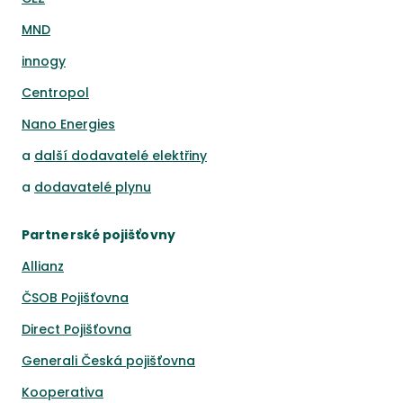
MND
innogy
Centropol
Nano Energies
a
další dodavatelé elektřiny
a
dodavatelé plynu
Partnerské pojišťovny
Allianz
ČSOB Pojišťovna
Direct Pojišťovna
Generali Česká pojišťovna
Kooperativa