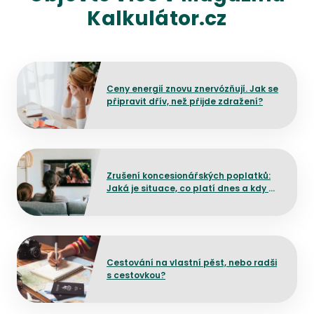
Kalkulátor.cz
Přejít na detail článku
Ceny energií znovu znervózňují. Jak se
připravit dřív, než přijde zdražení?
Přejít na detail článku
Zrušení koncesionářských poplatků:
Jaká je situace, co platí dnes a kdy by
mělo dojít ke změně?
Přejít na detail článku
Cestování na vlastní pěst, nebo radši
s cestovkou?