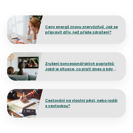
Přejít na detail článku
Ceny energií znovu znervózňují. Jak se
připravit dřív, než přijde zdražení?
Přejít na detail článku
Zrušení koncesionářských poplatků:
Jaká je situace, co platí dnes a kdy by
mělo dojít ke změně?
Přejít na detail článku
Cestování na vlastní pěst, nebo radši
s cestovkou?