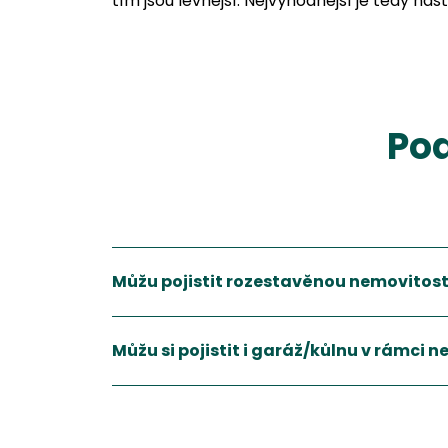
tím jsou levnější. Nejvýhodnější je tedy nast
Pod
Můžu pojistit rozestavěnou nemovitos
Můžu si pojistit i garáž/kůlnu v rámci 