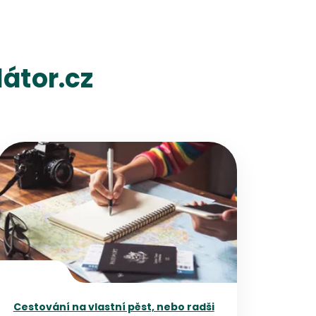
átor.cz
Přejít na detail článku
Cestování na vlastní pěst, nebo radši