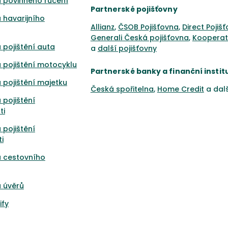
 povinného ručení
Partnerské pojišťovny
 havarijního
Allianz
,
ČSOB Pojišťovna
,
Direct Pojiš
Generali Česká pojišťovna
,
Kooperat
 pojištění auta
a
další pojišťovny
 pojištění motocyklu
Partnerské banky a finanční instit
 pojištění majetku
Česká spořitelna
,
Home Credit
a dal
 pojištění
ti
 pojištění
i
a cestovního
 úvěrů
ify