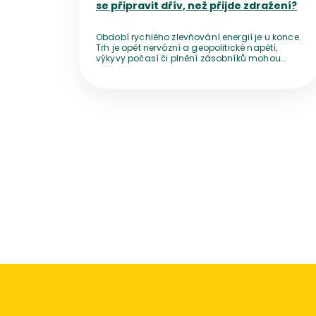
se připravit dřív, než přijde zdražení?
Období rychlého zlevňování energií je u konce.
Trh je opět nervózní a geopolitické napětí,
výkyvy počasí či plnění zásobníků mohou
ceny před zimou zničehonic vyhnat nahoru.
Přestože bezprostřední výpadek dodávek
nehrozí, vyčkávání se nemusí vyplatit. Pro
domácnosti z toho plyne jednoduché
doporučení – nepanikařit, ale ani pasivně
nečekat.