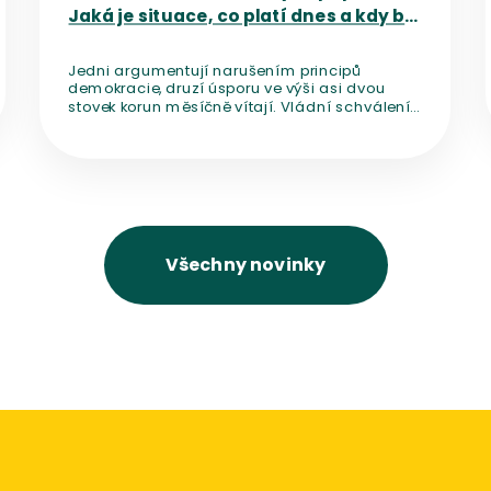
Jaká je situace, co platí dnes a kdy by
mělo dojít ke změně?
Jedni argumentují narušením principů
demokracie, druzí úsporu ve výši asi dvou
stovek korun měsíčně vítají. Vládní schválení
novely, která mění financování médií veřejné
služby a počítá se zrušením
koncesionářských poplatků, rozpoutalo diskuzi
o nezávislosti českých médií.
Všechny novinky