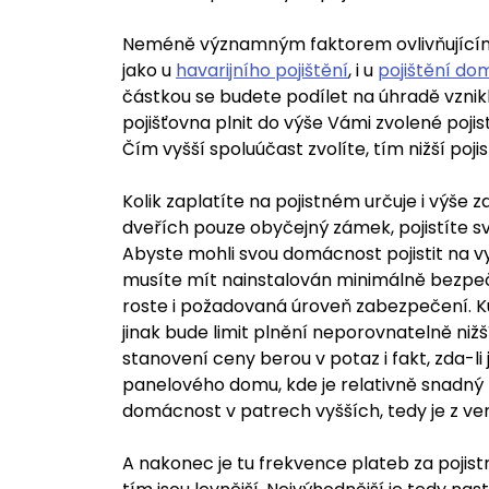
Neméně významným faktorem ovlivňujícím ce
jako u
havarijního pojištění
, i u
pojištění do
částkou se budete podílet na úhradě vznikl
pojišťovna plnit do výše Vámi zvolené poji
Čím vyšší spoluúčast zvolíte, tím nižší poji
Kolik zaplatíte na pojistném určuje i výš
dveřích pouze obyčejný zámek, pojistíte s
Abyste mohli svou domácnost pojistit na vy
musíte mít nainstalován minimálně bezpeč
roste i požadovaná úroveň zabezpečení. Ku
jinak bude limit plnění neporovnatelně nižší
stanovení ceny berou v potaz i fakt, zda-l
panelového domu, kde je relativně snadný p
domácnost v patrech vyšších, tedy je z ve
A nakonec je tu frekvence plateb za pojistn