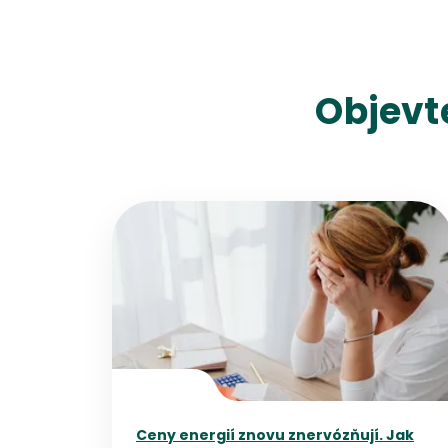
Objevt
Přejít na detail článku
Ceny energií znovu znervózňují. Jak