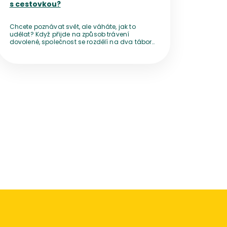
s cestovkou?
Chcete poznávat svět, ale váháte, jak to
udělat? Když přijde na způsob trávení
dovolené, společnost se rozdělí na dva tábory
– jedni nedají dopustit na cestování po
vlastní ose, jiní se ani za nic nevzdají pohodlí,
které jim nabídne zájezd od cestovní
kanceláře.