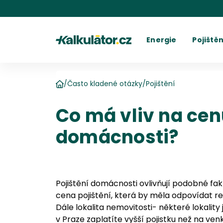
Kalkulátor.cz
Energie
Pojištěn
Kalkulačka elektřiny
Povinné r
C
Kalkulačka plynu
Havarijní 
Cení
Kalkulačky spotřeby
Ostatní p
Dodavatelé
Dodavatel
Kalkulačk
Kde najít fakturu
Vyúč
/
Často kladené otázky
/
Pojištění
Domů
Co má vliv na cen
domácnosti?
Pojištění domácnosti ovlivňují podobné fak
cena pojištění, která by měla odpovídat r
Dále lokalita nemovitosti- některé lokality 
v Praze zaplatíte vyšší pojistku než na ven