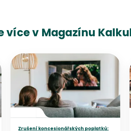
e více v Magazínu Kalkul
Přejít na detail článku
Zrušení koncesionářských poplatků: