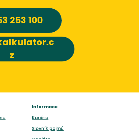
53 253 100
alkulator.c
z
Informace
no
Kariéra
y
Slovník pojmů