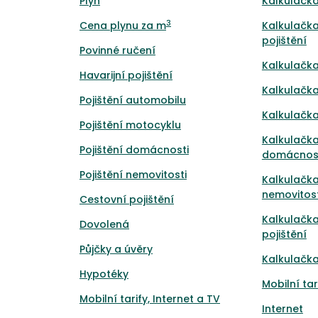
Plyn
Kalkulačka
3
Cena plynu za m
Kalkulačka
pojištění
Povinné ručení
Kalkulačka
Havarijní pojištění
Kalkulačka
Pojištění automobilu
Kalkulačka
Pojištění motocyklu
Kalkulačka
Pojištění domácnosti
domácnos
Pojištění nemovitosti
Kalkulačka
nemovitost
Cestovní pojištění
Kalkulačk
Dovolená
pojištění
Půjčky a úvěry
Kalkulačka
Hypotéky
Mobilní tar
Mobilní tarify, Internet a TV
Internet