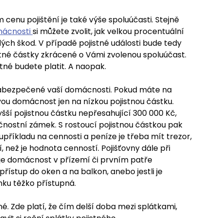
nu pojištění je také výše spoluúčasti. Stejně
mácnosti
si můžete zvolit, jak velkou procentuální
ých škod. V případě pojistné události bude tedy
stné částky zkrácené o Vámi zvolenou spoluúčast.
stné budete platit. A naopak.
e zabezpečené vaší domácnosti. Pokud máte na
vou domácnost jen na nízkou pojistnou částku.
šší pojistnou částku nepřesahující 300 000 Kč,
nostní zámek. S rostoucí pojistnou částkou pak
příkladu na cennosti a peníze je třeba mít trezor,
, než je hodnota cenností. Pojišťovny dále při
i je domácnost v přízemí či prvním patře
řístup do oken a na balkon, anebo jestli je
nku těžko přístupná.
é. Zde platí, že čím delší doba mezi splátkami,