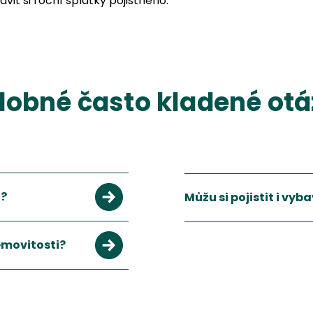
avit si roční splátky pojistného.
obné často kladené ot
t?
Můžu si pojistit i vyb
nemovitosti?