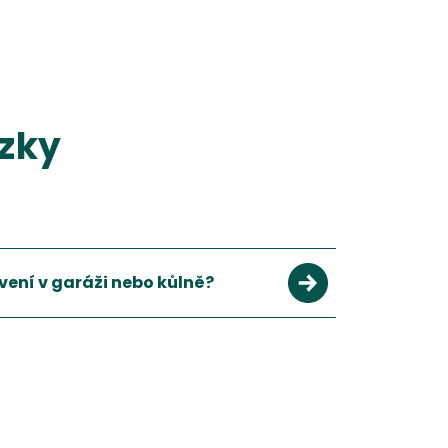
ázky
avení v garáži nebo kůlně?