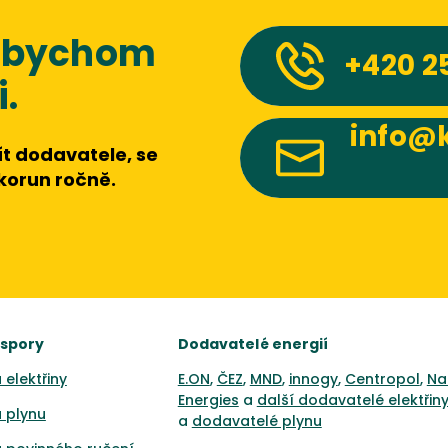
 abychom
+420
2
.
info@k
t dodavatele, se
 korun ročně.
úspory
Dodavatelé energií
 elektřiny
E.ON
,
ČEZ
,
MND
,
innogy
,
Centropol
,
Na
Energies
a
další dodavatelé elektřin
 plynu
a
dodavatelé plynu