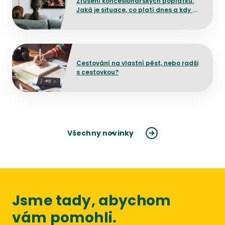
Zrušení koncesionářských poplatků:
Jaká je situace, co platí dnes a kdy by
mělo dojít ke změně?
Přejít na detail článku
Cestování na vlastní pěst, nebo radši
s cestovkou?
Všechny novinky
Jsme tady, abychom
vám pomohli.