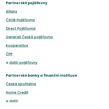
Partnerské pojišťovny
Allianz
ČSOB Pojišťovna
Direct Pojišťovna
Generali Česká pojišťovna
Kooperativa
ČPP
a
další pojišťovny
Partnerské banky a finanční instituce
Česká spořitelna
Home Credit
a
další