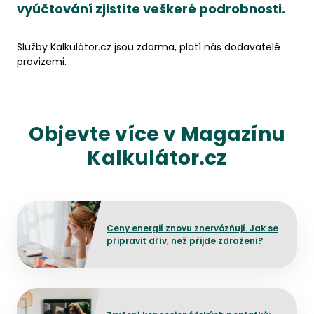
vyúčtování zjistíte veškeré podrobnosti.
Služby Kalkulátor.cz jsou zdarma, platí nás dodavatelé
provizemi.
Objevte více v Magazínu
Kalkulátor.cz
Přejít na detail článku
Ceny energií znovu znervózňují. Jak se
připravit dřív, než přijde zdražení?
Přejít na detail článku