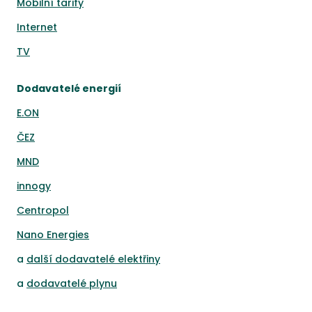
Mobilní tarify
Internet
TV
Dodavatelé energií
E.ON
ČEZ
MND
innogy
Centropol
Nano Energies
a
další dodavatelé elektřiny
a
dodavatelé plynu